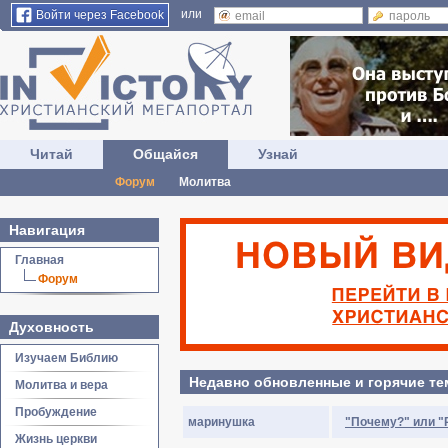
или
Войти через Facebook
Читай
Общайся
Узнай
Форум
Молитва
Навигация
Главная
Форум
Духовность
Изучаем Библию
Недавно обновленные и горячие т
Молитва и вера
Пробуждение
маринушка
"Почему?" или "
Жизнь церкви