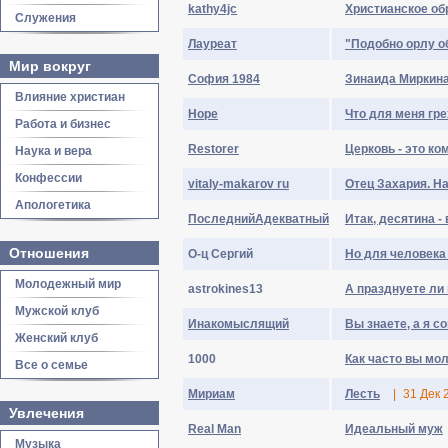
kathy4jc
Христианское об
Служения
Лауреат
"Подобно орлу об
Мир вокруг
София 1984
Зинаида Миркина
Влияние христиан
Hope
Что для меня гр
Работа и бизнес
Restorer
Церковь - это ко
Наука и вера
Конфессии
vitaly-makarov ru
Отец Захария. На
Апологетика
ПоследнийАдекватный
Итак, десятина -
Отношения
О-ц Сергий
Но для человека
Молодежный мир
astrokines13
А празднуете ли
Мужской клуб
Инакомыслящий
Вы знаете, а я со
Женский клуб
1000
Как часто вы мо
Все о семье
Мириам
Лесть
|
31 Дек 
Увлечения
Real Man
Идеальный муж
Музыка