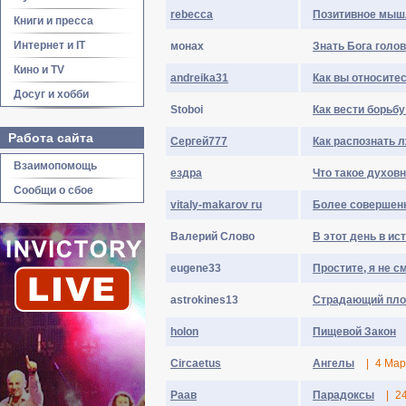
rebecca
Позитивное мышл
Книги и пресса
Интернет и IT
монах
Знать Бога голово
Кино и TV
andreika31
Как вы относитес
Досуг и хобби
Stoboi
Как вести борьбу
Работа сайта
Сергей777
Как распознать 
Взаимопомощь
ездра
Что такое духовн
Сообщи о сбое
vitaly-makarov ru
Более совершен
Валерий Слово
В этот день в ист
eugene33
Простите, я не см
astrokines13
Страдающий пло
holon
Пищевой Закон
Circaetus
Ангелы
|
4 Мар
Раав
Парадоксы
|
2