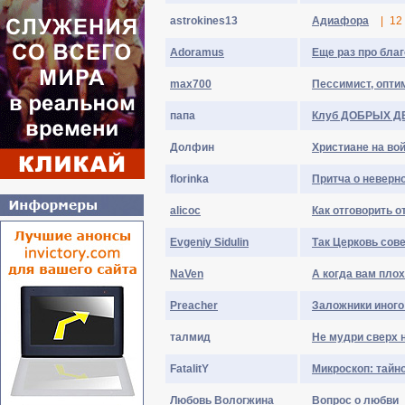
astrokines13
Адиафора
|
12
Adoramus
Еще раз про бла
max700
Пессимист, оптим
папа
Клуб ДОБРЫХ Д
Долфин
Христиане на во
florinka
Притча о неверн
alicoc
Как отговорить о
Evgeniy Sidulin
Так Церковь сов
NaVen
А когда вам пло
Preacher
Заложники иного
талмид
Не мудри сверх 
FatalitY
Микроскоп: тайн
Любовь Вологжина
Вопрос о любви