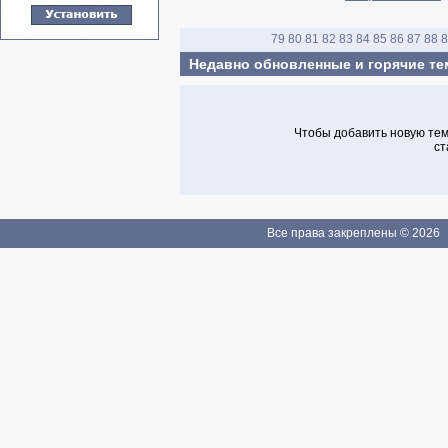
79
80
81
82
83
84
85
86
87
88
8
Недавно обновленные и горячие т
Чтобы добавить новую тему
ст
Все права закреплены © 2026