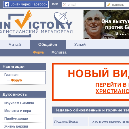
или
Войти через Facebook
Читай
Общайся
Узнай
Форум
Молитва
Навигация
Главная
Форум
Духовность
Изучаем Библию
Недавно обновленные и горячие т
Молитва и вера
Пробуждение
Людина Божа
хто може принести н
Жизнь церкви