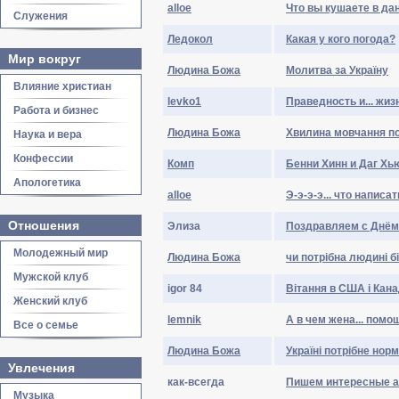
alloe
Что вы кушаете в да
Служения
Ледокол
Какая у кого погода?
Мир вокруг
Людина Божа
Молитва за Україну
Влияние христиан
levko1
Праведность и... жиз
Работа и бизнес
Людина Божа
Хвилина мовчання по
Наука и вера
Конфессии
Комп
Бенни Хинн и Даг Хь
Апологетика
alloe
Э-э-э-э... что написа
Отношения
Элиза
Поздравляем с Днём 
Молодежный мир
Людина Божа
чи потрібна людині 
Мужской клуб
igor 84
Вітання в США і Канад
Женский клуб
lemnik
А в чем жена... пом
Все о семье
Людина Божа
Україні потрібне норм
Увлечения
кaк-вceгдa
Пишем интересные а
Музыка