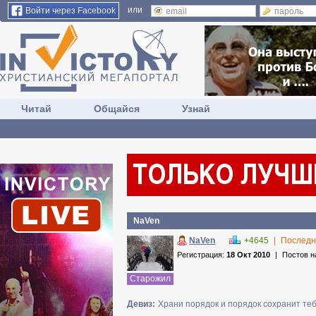
или
Войти через Facebook
Читай
Общайся
Узнай
NaVen
NaVen
+4645
|
Последн
Регистрация:
18 Окт 2010
|
Постов н
Старожил
Девиз:
Храни порядок и порядок сохранит теб