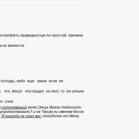
оупотреблять праведностью по простой причине
 не является.
Господа), либо еще какая если не
у, что Иисус пострадал за него, то он сильно
ых слов:
о
исполняющий
волю Отца Моего Небесного.
пророчествовали? и не Твоим ли именем бесов
:
Я никогда не знал вас
; отойдите от Меня,