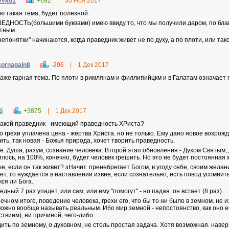
evko1
+692
|
30 Ноя 2017
ю такая тема, будет полезной.
ЕДНОСТЬ(большими буквами) имею ввиду то, что мы получили даром, по благо
тным.
непонятки" начинаются, когда праведник живет не по духу, а по плоти, или так
ornagain8
-206
|
1 Дек 2017
даже гарная тема. По плоти в римлянам и филлипийцкм и в Галатам означает 
б
+3875
|
1 Дек 2017
такой праведник - имеющий праведность ХРиста?
го грехи уплачена цена - жертва Христа. но не только. Ему дано новое возрож
ить, так новая - Божья природа, хочет творить праведность.
е. Душа, разум, сознание человека. Второй этап обновления - Духом Святым, 
илось, на 100%, конечно, будет человек грешить. Но это не будет постоянная ж
же, если он так живет? зНачит. пренебрегает Богом, в угоду себе, своим желани
ет, то нуждается в наставлении извне, если сознательно, есть повод усомнить
кся ли Бога.
дный 7 раз упадет, или сам, или ему "помогут" - но падая. он встает (8 раз).
нечном итоге, поведение человека, грехи его, что бы то ни было в земном. не
можно вообще называть реальным. Ибо мир земной - непостоянство, как оно е
ствием), ни причиной, чего-либо.
дить по земному, о духовном, не столь простая задача. Хотя возможная. навер