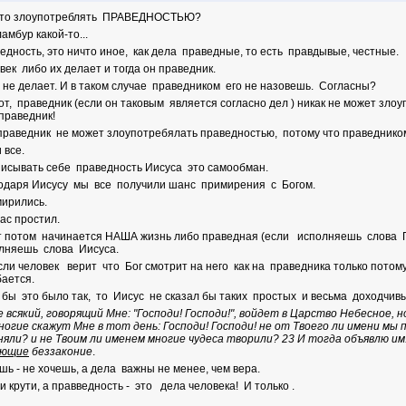
это злоупотреблять ПРАВЕДНОСТЬЮ?
аламбур какой-то...
едность, это ничто иное, как дела праведные, то есть правдывые, честные.
век либо их делает и тогда он праведник.
 не делает. И в таком случае праведником его не назовешь. Согласны?
вот, праведник (если он таковым является согласно дел ) никак не может зл
 праведник!
праведник не может злоупотребялать праведностью, потому что праведником
 все.
исывать себе праведность Иисуса это самообман.
одаря Иисусу мы все получили шанс примирения с Богом.
ирились.
нас простил.
т потом начинается НАША жизнь либо праведная (если исполняешь слова 
лняешь слова Иисуса.
сли человек верит что Бог смотрит на него как на праведника только потом
ается.
 бы это было так, то Иисус не сказал бы таких простых и весьма доходчив
 всякий, говорящий Мне: "Господи! Господи!", войдет в Царство Небесное, н
огие скажут Мне в тот день: Господи! Господи! не от Твоего ли имени мы 
няли? и не Твоим ли именем многие чудеса творили?
23
И тогда объявлю им
ающие
беззаконие
.
шь - не хочешь, а дела важны не менее, чем вера.
ни крути, а правведность - это дела человека! И только .