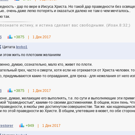
едность - дар по вере в Иисуса Христа. Но такой дар праведности без освящ
ью.. очень даже легко потерять и оказаться далеко не там о чем мечталось..
ю так.
и познаете истину, и истина сделает вас свободными. (Иоан.8:32;)
б
+3875
|
1 Дек 2017
Цитата
levko1
и этом жить по плотским желаниям
венно, думаю, сознательно, мало кто, живет по плоти.
ательный грех, часто к смерти, хотя если не отрекается от Христа человек. то
о, придумываются какие-то оправдания, для греха - для нежелания от него из
б
+3875
|
1 Дек 2017
коне, думаю, желающие его выполнять, т.е. по сути и выполняющие эти прим
мой "праведностью", какими-то своими достижениями. В общем, ясен пень. Чт
праведности, в якобы уже достигнутом совершенстве. Так же. как надеющиеся
и по этой праведности во Христе. В общем, улетевшие в кювет, по обе сторон
estorer
+949
|
1 Дек 2017