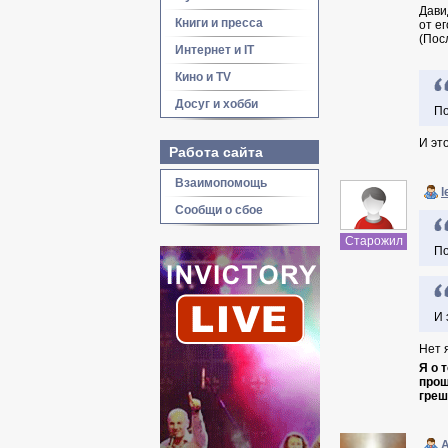
Дави
Книги и пресса
от е
(Пос
Интернет и IT
Кино и TV
Досуг и хобби
По
И эт
Работа сайта
Взаимопомощь
l
Сообщи о сбое
Старожил
По
И 
Нет 
Я о 
прощ
греш
A