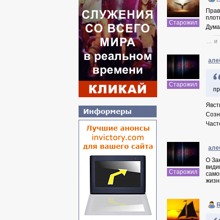
Прав
плот
Старожил
Дума
... 
але
Старожил
пр
Явст
Созн
Част
але
О За
види
Старожил
само
жизн
R