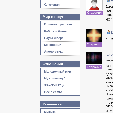
l
Служения
Дума
ПРАВ
Старожил
поня
Мир вокруг
НО "
Влияние христиан
Работа и бизнес
B
Наука и вера
это 
Старожил
Конфессии
Апологетика
але
Кто 
Отношения
За е
Старожил
греш
Молодежный мир
Дале
случ
Мужской клуб
Что 
Женский клуб
быва
отре
Все о семье
Праве
В ко
что 
Увлечения
след
И су
Музыка