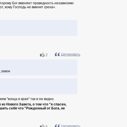
оторому Бог вменяет праведность независимо
т, кому Господь не вменит греха».
Цитировать
2
 закон
иям "конца и края" так и не видно.
з Нового Завета, о том что "я спасен,
ешить себя что "Рожденный от Бога, не
Цитировать
5