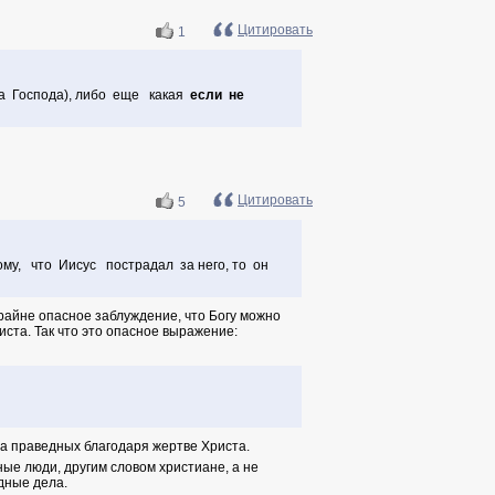
Цитировать
1
а Господа), либо еще какая
если не
Цитировать
5
ому, что Иисус пострадал за него, то он
крайне опасное заблуждение, что Богу можно
ста. Так что это опасное выражение:
на праведных благодаря жертве Христа.
ые люди, другим словом христиане, а не
дные дела.