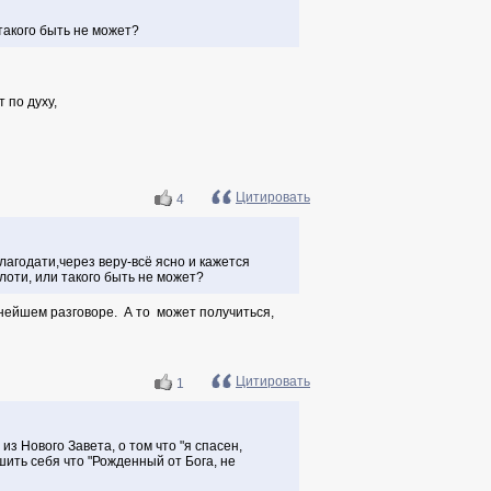
 такого быть не может?
 по духу,
Цитировать
4
агодати,через веру-всё ясно и кажется
лоти, или такого быть не может?
ьнейшем разговоре. А то может получиться,
Цитировать
1
 Нового Завета, о том что "я спасен,
шить себя что "Рожденный от Бога, не