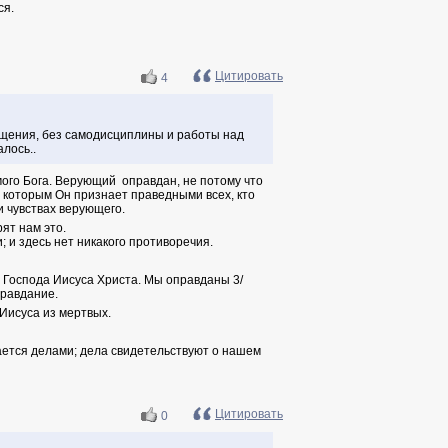
ся.
Цитировать
4
вящения, без самодисциплины и работы над
алось..
мого Бога. Верующий оправдан, не потому что
, которым Он признает праведными всех, кто
и чувствах верующего.
ят нам это.
; и здесь нет никакого противоречия.
в Господа Иисуса Христа. Мы оправданы 3/
правдание.
 Иисуса из мертвых.
вается делами; дела свидетельствуют о нашем
Цитировать
0