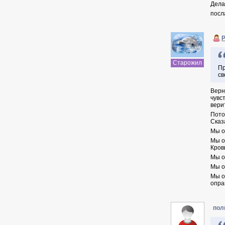
Дела
посл
Старожил
Пр
св
Верн
чувс
вери
Пото
Сказ
Мы о
Мы о
Кров
Мы о
Мы о
Мы о
опра
пол