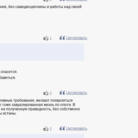
ения, без самодисциплины и работы над своей
Цитировать
1
 спасется.
бавиться.
Цитировать
2
итивные требования, желают похвалиться
о тоже завуалированная жизнь по плоти. В
 на полученную праведность, без собственно
ы истины.
Цитировать
2