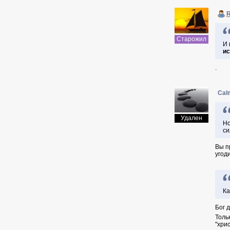
R
Старожил
И 
и
.
Cal
Удален
Но
си
Вы п
угод
Ка
Бог 
Толь
"хри