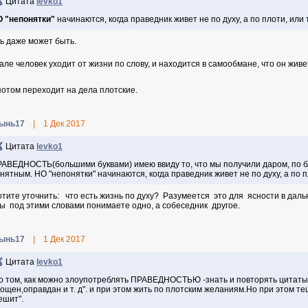
Цитата
levko1
 "непонятки"
начинаются, когда праведник живет не по духу, а по плоти, или
ь даже может быть.
але человек уходит от жизни по слову, и находится в самообмане, что он живет
потом переходит на дела плотские.
ынь17
|
1 Дек 2017
Цитата
levko1
АВЕДНОСТЬ(большими буквами) имею ввиду то, что мы получили даром, по бл
нятным. НО "непонятки" начинаются, когда праведник живет не по духу, а по п
отите уточнить: что есть жизнь по духу? Разумеется это для ясности в дал
вы под этими словами понимаете одно, а собеседник другое.
ынь17
|
1 Дек 2017
Цитата
levko1
о том, как можно злоупотреблять ПРАВЕДНОСТЬЮ -знать и повторять цитаты из
ощен,оправдан и т. д". и при этом жить по плотским желаниям.Но при этом те
ешит".