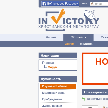
или
Войти через Facebook
Читай
Общайся
Узн
Форум
Молитва
Навигация
Главная
Форум
Духовность
Изучаем Библию
Праведность и
Молитва и вера
Вернуться в 
Пробуждение
Жизнь церкви