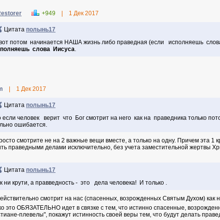
estorer
+949
|
1 Дек 2017
Цитата
полынь17
вот потом начинается НАША жизнь либо праведная (если исполняешь слов
сполняешь слова Иисуса
.
m
|
1 Дек 2017
Цитата
полынь17
 если человек верит что Бог смотрит на него как на праведника только пот
льно ошибается.
росто смотрите не на 2 важные вещи вместе, а только на одну. Причем эта 1 
ить праведными делами исключительно, без учета заместительной жертвы Хри
Цитата
полынь17
к ни крути, а правведность - это дела человека! И только .
действительно смотрит на нас (спасенных, возрожденных Святым Духом) как 
ко это ОБЯЗАТЕЛЬНО идет в связке с тем, что истинно спасенные, возрожденн
стиане-плевелы", покажут истинность своей веры тем, что будут делать праве