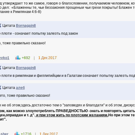
д утверждает то же самое, говоря о благословении, получаемом человеком, к
го дел: «Блаженны те, чьи беззакония прощеныи чьи грехи покрыты! Блажен то
лание к Римлянам 4:6-8)
Цитата
Bornagain8
 плоти - означает попытку залезть под закон
о, тоже правильно сказано!
evko1
+692
|
1 Дек 2017
Цитата
Bornagain8
 плоти в римлянам и филлипийцкм и в Галатам означает попытку залезть под
Цитата
алеб
это, тоже правильно сказано!
я не об этом,здесь достаточно тем о "заповедях и благодати" и об этом, дискус
том, как можно злоупотреблять ПРАВЕДНОСТЬЮ -знать и повторять цитаты и
ен,оправдан и т. д".
и при этом жить по плотским желаниям.
Но при этом т
ит".
sher
+1716
|
1 Дек 2017