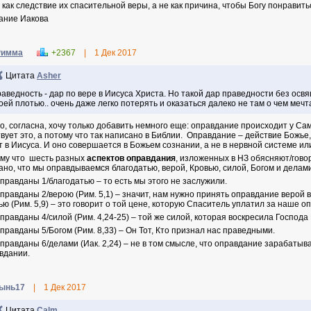
 как следствие их спасительной веры, а не как причина, чтобы Богу понравить
ание Иакова
Римма
+2367
|
1 Дек 2017
Цитата
Asher
аведность - дар по вере в Иисуса Христа. Но такой дар праведности без ос
оей плотью.. очень даже легко потерять и оказаться далеко не там о чем мечт
о, согласна, хочу только добавить немного еще: oправдание происходит у Са
твует это, а потому что так написано в Библии. Оправдание – действие Божье
т в Иисуса. И оно совершается в Божьем сознании, а не в нервной системе ил
му что шесть разных
аспектов оправдания
, изложенных в НЗ обясняют/говор
ано, что мы оправдываемся благодатью, верой, Кровью, силой, Богом и делами
правданы 1/благодатью – то есть мы этого не заслужили.
правданы 2/верою (Рим. 5,1) – значит, нам нужно принять оправдание верой 
ью (Рим. 5,9) – это говорит о той цене, которую Спаситель уплатил за наше о
правданы 4/силой (Рим. 4,24-25) – той же силой, которая воскресила Господа
правданы 5/Богом (Рим. 8,33) – Он Тот, Кто признал нас праведными.
правданы 6/делами (Иак. 2,24) – не в том смысле, что оправдание зарабаты
вдании.
ынь17
|
1 Дек 2017
Цитата
Calm