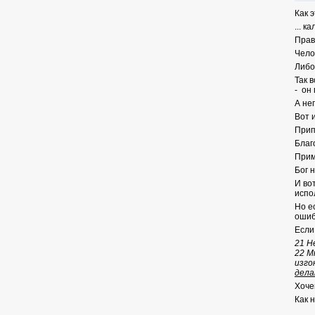
Как 
... к
Прав
Чело
Либо
Так 
- он
А не
Вот и
Прип
Благ
Прим
Бог 
И во
испо
Но е
ошиб
Если
21
Не
22
Мн
изго
дел
Хоче
Как 