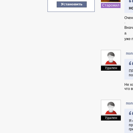
Старожил
НО
Очен
.
Внач
а
уже 
пол
Удален
ПР
по
Не х
что 
пол
Удален
Я 
пр
гр