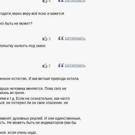
Цитировать
4
дати,через веру-всё ясно и кажется
ого быть не может?
Цитировать
3
попытку залезть под закон
Цитировать
2
денное естество. И как ветхая природа хотела
душа человека меняется. Пока сего не
изнь во грехе.
ям и т.д. Если не сознательно, как часто
ся. не потерял ли он свое спасение. не
 изменят духовных реалий. И они единственные,
сть. Не можеть быть ни индикатором (как бы
ное. если очень надо.