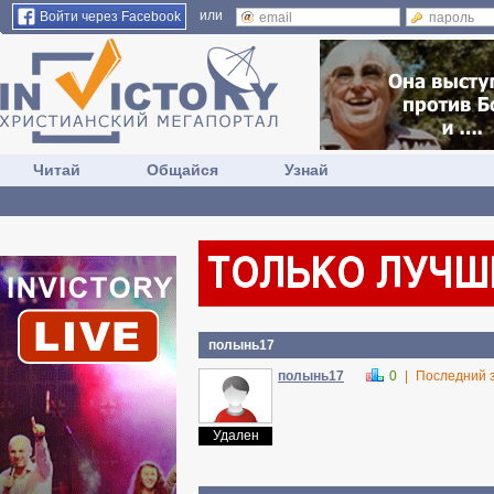
или
Войти через Facebook
Читай
Общайся
Узнай
полынь17
полынь17
0
|
Последний 
Удален