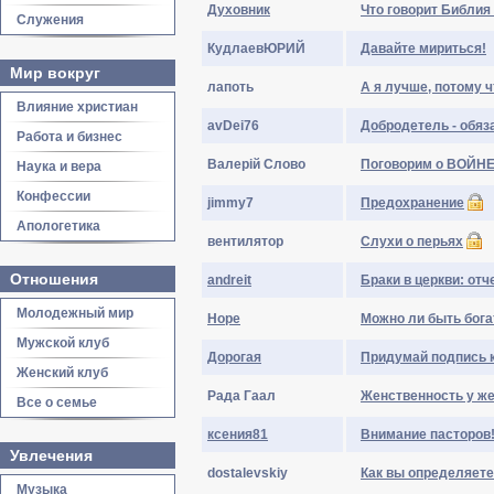
Духовник
Что говорит Библия
Служения
КудлаевЮРИЙ
Давайте мириться!
Мир вокруг
лапоть
А я лучше, потому чт
Влияние христиан
avDei76
Добродетель - обяз
Работа и бизнес
Валерій Слово
Поговорим о ВОЙНЕ 
Наука и вера
Конфессии
jimmy7
Предохранение
Апологетика
вeнтилятop
Слухи о перьях
Отношения
andreit
Браки в церкви: отч
Молодежный мир
Hope
Можно ли быть бог
Мужской клуб
Дорогая
Придумай подпись к
Женский клуб
Рада Гаал
Женственность у ж
Все о семье
кceния81
Внимание пасторов!
Увлечения
dostalevskiy
Как вы определяете
Музыка