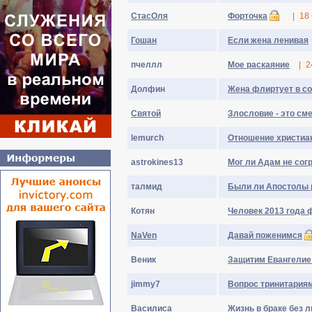
СтасОля
Форточка
|
18
Гошан
Если жена ленивая
пчеллл
Мое раскаяние
|
2
Долфин
Жена флиртует в с
Святой
Злословие - это см
lemurch
Отношение христиан
astrokines13
Мог ли Адам не сог
талмид
Были ли Апостолы 
Котян
Человек 2013 года ф
NaVen
Давай поженимся
Веник
Защитим Евангелие
jimmy7
Вопрос тринитария
Василиса
Жизнь в браке без 