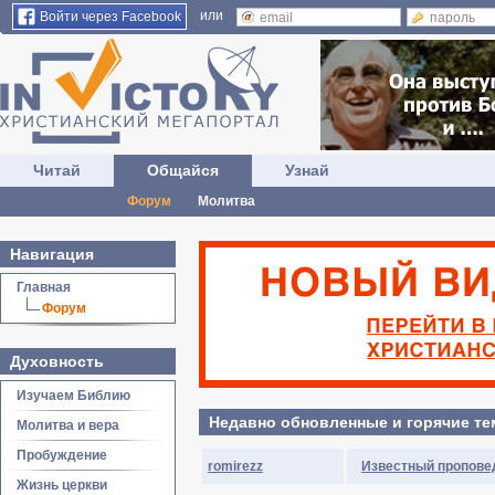
или
Войти через Facebook
Читай
Общайся
Узнай
Форум
Молитва
Навигация
Главная
Форум
Духовность
Изучаем Библию
Недавно обновленные и горячие т
Молитва и вера
Пробуждение
romirezz
Известный проповед
Жизнь церкви