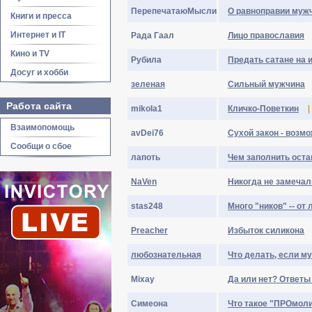
ПерепечатаюМысли
О равноправии муж
Книги и пресса
Интернет и IT
Рада Гаал
Лицо православия
Кино и TV
Pyбила
Предать сатане на 
Досуг и хобби
зеленая
Сильный мужчина
Работа сайта
mikola1
Кличко-Поветкин
|
Взаимопомощь
avDei76
Сухой закон - возм
Сообщи о сбое
лaпoть
Чем заполнить оста
NaVen
Никогда не замечал
stas248
Много "ников" -- от
Preacher
Избыток силикона
любознательная
Что делать, если м
Mixay
Да или нет? Ответ
Симеона
Что такое "ПРОмол