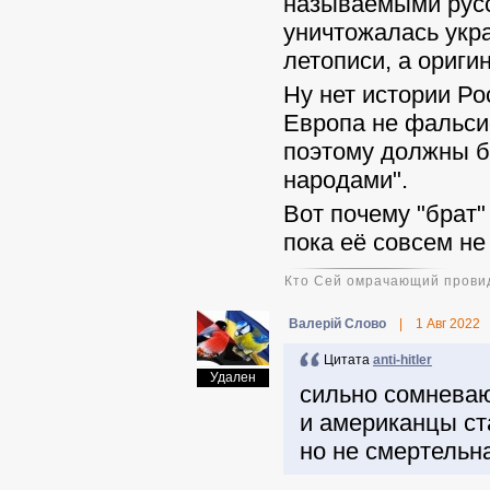
называемыми русс
уничтожалась укр
летописи, а ориги
Ну нет истории Ро
Европа не фальси
поэтому должны б
народами".
Вот почему "брат"
пока её совсем не
Кто Сей омрачающий провид
Валерій Слово
|
1 Авг 2022
Цитата
anti-hitler
Удален
сильно сомневаю
и американцы ст
но не смертельн