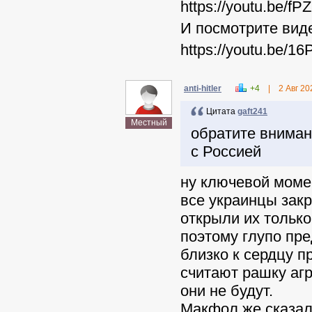
https://youtu.be/f
И посмотрите виде
https://youtu.be/1
anti-hitler
+4
|
2 Авг 20
Цитата
gaft241
Местный
обратите внимани
с Россией
ну ключевой момент
все украинцы закр
открыли их только
поэтому глупо пр
близко к сердцу п
считают рашку аг
они не будут.
Макфол же сказал,