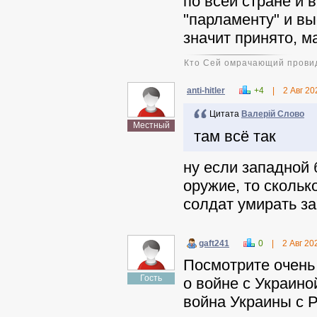
по всей стране и 
"парламенту" и вы
значит принято, м
Кто Сей омрачающий провид
anti-hitler
+4
|
2 Авг 20
Цитата
Валерій Слово
Местный
там всё так
ну если западной
оружие, то скольк
солдат умирать за
gaft241
0
|
2 Авг 20
Посмотрите очень
Гость
о войне с Украино
война Украины с 