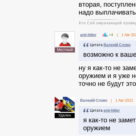
вторая, поступлен
надо выплачивать,
Кто Сей омрачающий провид
anti-hitler
+4
|
1 Авг 20
Цитата
Валерій Слово
Местный
возможно к ваш
ну я как-то не за
оружием и я уже н
точно не будут эт
Валерій Слово
|
1 Авг 2022
Цитата
anti-hitler
Удален
я как-то не зам
оружием