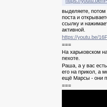
https://youtu.be
выделяете, потом 
поста и открывает
ссылку и нажимает
активной.
https://youtu.be/1
===
На харьковском н
пехоте.
Раша, а у вас ест
его на прикол, а 
ещё Марсы - они п
===