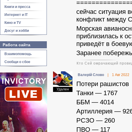
==============
Книги и пресса
сейчас ситуация в
Интернет и IT
конфликт между С
Кино и TV
Морская авианосн
Досуг и хобби
приблизилась к ос
приведёт в боевую
Работа сайта
Заранее побережь
Взаимопомощь
Сообщи о сбое
Кто Сей омрачающий провид
Валерій Слово
|
1 Авг 2022
Потери рашистов 
Удален
Танки — 1767
ББМ — 4014
Артиллерия — 92
РСЗО — 260
ПВО — 117