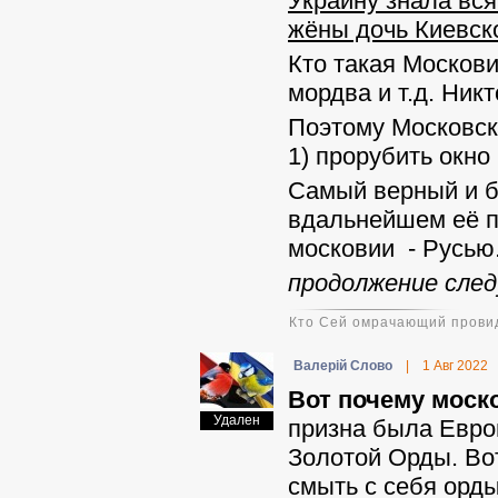
Украину знала вся
жёны дочь Киевско
Кто такая Москови
мордва и т.д. Никт
Поэтому Московск
1) прорубить окно
Самый верный и б
вдальнейшем её п
московии - Русью
продолжение след
Кто Сей омрачающий провид
Валерій Слово
|
1 Авг 2022
Вот почему моск
Удален
призна была Европ
Золотой Орды. Во
смыть с себя орд