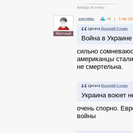
жажду истины
anti-hitler
+4
|
1 Авг 20
Цитата
Валерій Слово
Местный
Война в Украине
сильно сомневаюсь
американцы стали
не смертельна.
Цитата
Валерій Слово
Украина воюет не
очень спорно. Евр
войны