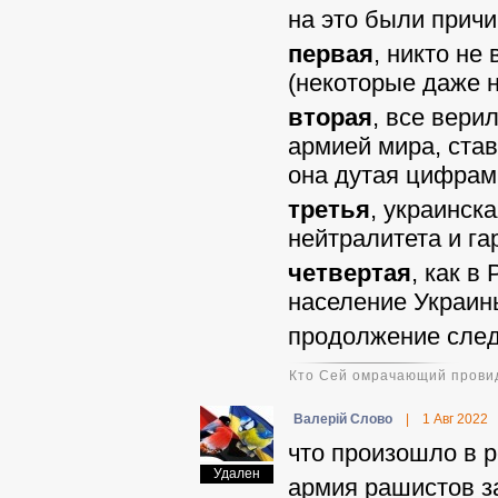
на это были прич
первая
, никто не
(некоторые даже н
вторая
, все вери
армией мира, став
она дутая цифрам
третья
, украинск
нейтралитета и га
четвертая
, как в
население Украин
продолжение след
Кто Сей омрачающий провид
Валерій Слово
|
1 Авг 2022
что произошло в р
Удален
армия рашистов з