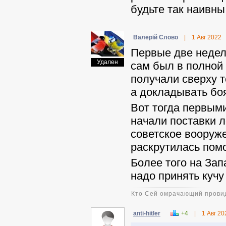
будьте так наивны
Валерій Слово
|
1 Авг 2022
Первые две недел
Удален
сам был в полной 
получали сверху 
а докладывать боя
Вот тогда первым
начали поставки л
советское вооруже
раскрутилась пом
Более того на Зап
надо принять кучу
Кто Сей омрачающий провид
anti-hitler
+4
|
1 Авг 20