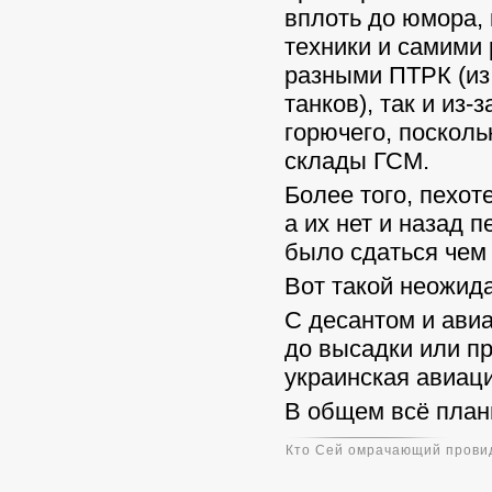
вплоть до юмора, 
техники и самими 
разными ПТРК (из 
танков), так и из-
горючего, поскольк
склады ГСМ.
Более того, пехот
а их нет и назад 
было сдаться чем
Вот такой неожид
С десантом и ави
до высадки или пр
украинская авиаци
В общем всё плани
Кто Сей омрачающий провид