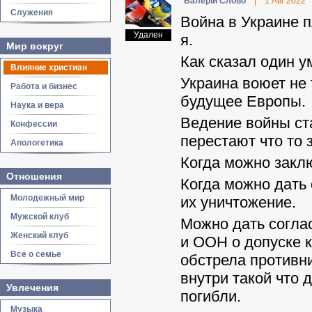
Валерій Слово
|
1 Авг 2022
Служения
Война в Украине п
Удален
я.
Мир вокруг
Как сказал один у
Влияние христиан
Украина воюет не 
Работа и бизнес
будущее Европы.
Наука и вера
Ведение войны ст
Конфессии
перестают что то 
Апологетика
Когда можно закл
Отношения
Когда можно дать 
Молодежный мир
их уничтожение.
Мужской клуб
Можно дать согла
Женский клуб
и ООН о допуске 
Все о семье
обстрела противни
внутри такой что 
Увлечения
погибли.
Музыка