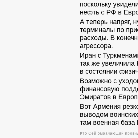
поскольку увидели
нефть с РФ в Евро
А теперь напряг, 
терминалы по приё
расходы. В конечн
агрессора.
Иран с Туркменами
так же увеличила 
в состоянии физи
Возможно с уходо
финансовую поддер
Эмиратов в Европу
Вот Армения резко
выводом воинских
там военная база
Кто Сей омрачающий провид