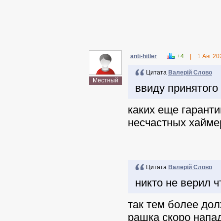
anti-hitler
+4
|
1 Авг 20
Цитата
Валерій Слово
Местный
ввиду принятого
каких еще гаранти
несчастных хаймер
Цитата
Валерій Слово
никто не верил 
так тем более до
рашка скоро напа