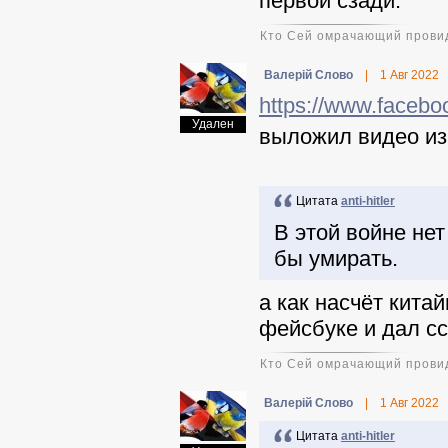
первой сзади.
Кто Сей омрачающий провид
Валерій Слово
|
1 Авг 2022
https://www.faceb
Удален
выложил видео из
Цитата
anti-hitler
В этой войне не
бы умирать.
а как насчёт кита
фейсбуке и дал сс
Кто Сей омрачающий провид
Валерій Слово
|
1 Авг 2022
Цитата
anti-hitler