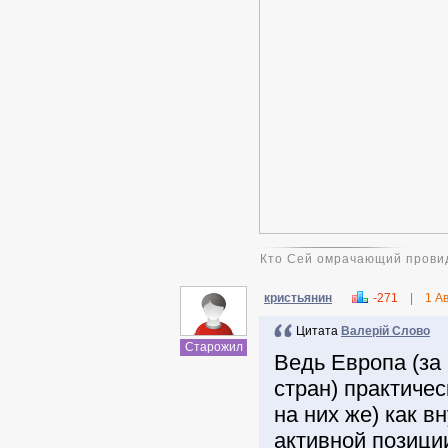
Кто Сей омрачающий провид
кристьянин
-271
|
1 А
Цитата
Валерій Слово
Старожил
Ведь Европа (за
стран) практичес
на них же) как в
активной позици