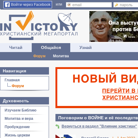
или
Войти через Facebook
Читай
Общайся
Узнай
Форум
Молитва
Навигация
Главная
Форум
Духовность
Изучаем Библию
Поговорим о ВОЙНЕ и её последств
Молитва и вера
Вернуться в раздел "Влияние христиан"
Пробуждение
Жизнь церкви