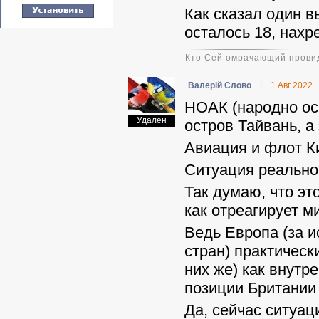
Как сказал один в
осталось 18, нахр
Кто Сей омрачающий провид
Валерій Слово
|
1 Авг 2022
НОАК (народно ос
Удален
остров Тайвань, а
Авиация и флот Ки
Ситуация реально
Так думаю, что эт
как отреагирует м
Ведь Европа (за 
стран) практическ
них же) как внутр
позиции Британии
Да, сейчас ситуац