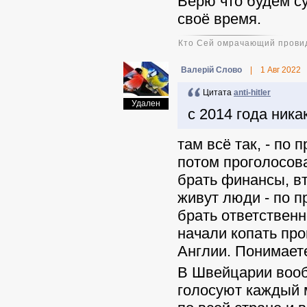
Верю что будем с
своё время.
Кто Сей омрачающий провид
Валерій Слово
|
1 Авг 2022
Цитата
anti-hitler
Удален
с 2014 года ника
там всё так, - по 
потом проголосова
брать финансы, в
живут люди - по п
брать ответственн
начали копать про
Англии. Понимает
В Швейцарии вооб
голосуют каждый м