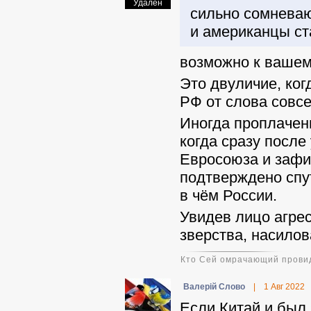
Удален
сильно сомневаю
и американцы ст
возможно к вашем
Это двуличие, ког
РФ от слова совсе
Иногда проплачен
когда сразу после
Евросоюза и зафик
подтверждено спут
в чём России.
Увидев лицо агрес
зверства, насилов
Кто Сей омрачающий провид
Валерій Слово
|
1 Авг 2022
Если Китай и был 