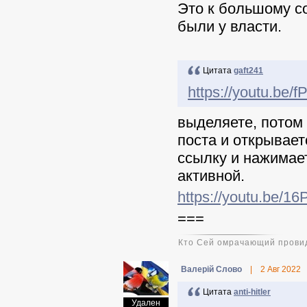
Это к большому с
были у власти.
Цитата
gaft241
https://youtu.be
выделяете, потом 
поста и открывает
ссылку и нажимает
активной.
https://youtu.be/1
===
Кто Сей омрачающий провид
Валерій Слово
|
2 Авг 2022
Цитата
anti-hitler
Удален