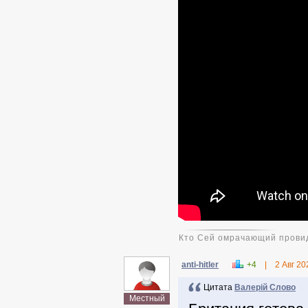
Кто Сей омрачающий провид
anti-hitler
+4
|
2 Авг 20
Цитата
Валерій Слово
Местный