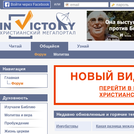
или
Войти через Facebook
Читай
Общайся
Узнай
Форум
Молитва
Навигация
Главная
Форум
Духовность
Изучаем Библию
Недавно обновленные и горячие т
Молитва и вера
Пробуждение
Инкубаторы
Какая разница межд
Жизнь церкви