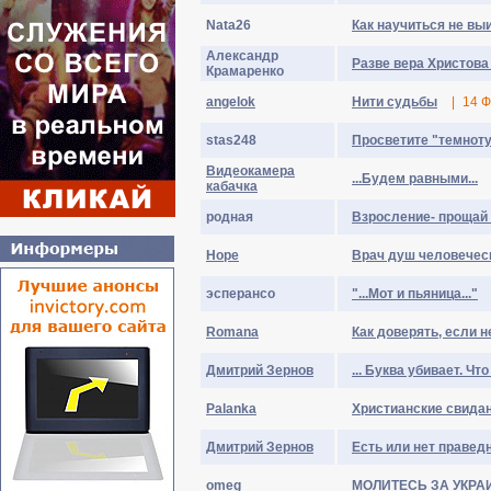
Nata26
Как научиться не вы
Александр
Разве вера Христова
Крамаренко
angelok
Нити судьбы
|
14 Ф
stas248
Просветите "темнот
Видеокамера
...Будем равными...
кабачка
родная
Взросление- прощай 
Hope
Врач душ человеческ
эсперансо
"...Мот и пьяница..."
Romana
Как доверять, если 
Дмитрий Зернов
... Буква убивает. Чт
Palanka
Христианские свида
Дмитрий Зернов
Есть или нет праведн
omeg
МОЛИТЕСЬ ЗА УКРА