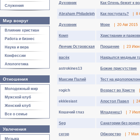
Духовник
Как Олень бежит к в
Служения
Abraham Philadelph
Как поступать?
|
8 
Мир вокруг
Духовник
Море
|
20 Авг 2015
Влияние христиан
Комп
Христианин и парковка
Работа и бизнес
Ленчик Островская
Прощение
|
23 Июн
Наука и вера
Конфессии
васёк
Накрылся медным та
Апологетика
astrokines13
Божие присутствие
Отношения
Максим Палий
Тест на идолопоклон
Молодежный мир
rogich
Возраст во Христе
|
Мужской клуб
ekklesiast
Апостол Павел
|
24
Женский клуб
Кошачий глаз
Младенец:)
|
7 Июл
Все о семье
Seg
Санатории без роди
Увлечения
сегор
Обжорство
|
7 Мая
Музыка