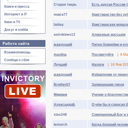
Старая тварь
Есть другая Россия 
Книги и пресса
Интернет и IT
поиск77
Христианство без зу
Кино и TV
babay
Христианская морал
Досуг и хобби
astrokines13
Алмазные россыпи
Работа сайта
жаждущий
Питер Хорробин и ег
Взаимопомощь
maslina
Посоветуйте
|
8 Ма
Сообщи о сбое
Лyчший
Налоги
|
16 Янв 20
жаждущий
Избавление от прокл
Brother67
Запинающие грехи
Мириам
Учение о благочести
АлександрБ
О чём бы я спросил 
stas248
Совершенный Бог и 
lemurch
Когда близкий человек