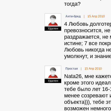
тогда?
Aнти-бpeд
|
15 Апр 2010
4 Любовь долготер
Удален
превозносится, не 
раздражается, не 
истине; 7 все покр
Любовь никогда не
умолкнут, и знани
Пpocтaя
|
15 Апр 2010
Nata26, мне кажет
Удален
кроме этого идеал
тебе было лет 16-1
менее созревают и
объекта))), тебе э
возможен немного 