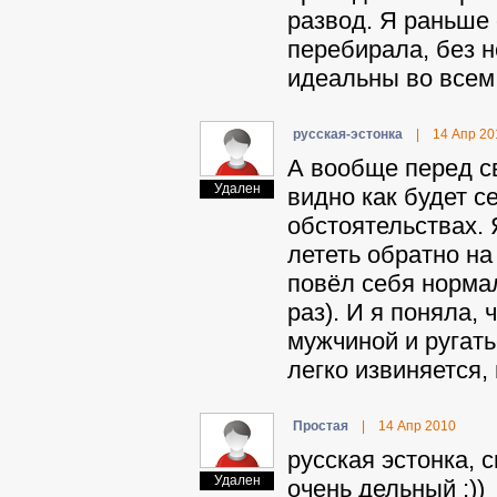
развод. Я раньше 
перебирала, без 
идеальны во всем
pyccкaя-эcтoнкa
|
14 Апр 20
А вообще перед св
Удален
видно как будет с
обстоятельствах. 
лететь обратно на
повёл себя нормал
раз). И я поняла, 
мужчиной и ругать
легко извиняется,
Пpocтaя
|
14 Апр 2010
pyccкaя эcтoнкa, с
Удален
очень дельный ;))