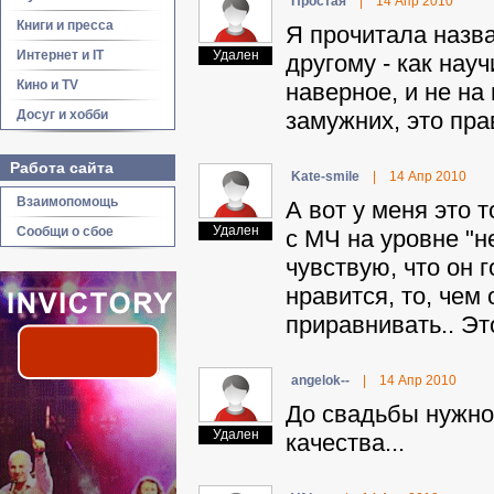
Пpocтaя
|
14 Апр 2010
Книги и пресса
Я прочитала назва
Интернет и IT
Удален
другому - как науч
Кино и TV
наверное, и не на
Досуг и хобби
замужних, это пра
Работа сайта
Kate-smile
|
14 Апр 2010
Взаимопомощь
А вот у меня это
Удален
Сообщи о сбое
с МЧ на уровне "не
чувствую, что он г
нравится, то, чем
приравнивать.. Это
angelok--
|
14 Апр 2010
До свадьбы нужно
Удален
качества...