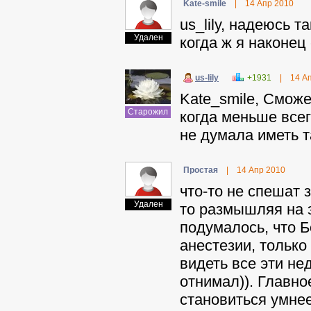
Kate-smile
|
14 Апр 2010
us_lily, надеюсь т
Удален
когда ж я наконец
us-lily
+1931
|
14 А
Kate_smile, Смож
Старожил
когда меньше всег
не думала иметь т
Пpocтaя
|
14 Апр 2010
что-то не спешат 
Удален
то размышляя на э
подумалось, что 
анестезии, только
видеть все эти нед
отнимал)). Главно
становиться умнее