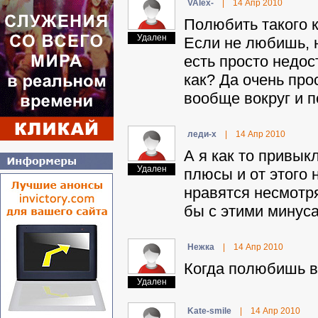
VAlex-
|
14 Апр 2010
Полюбить такого к
Удален
Если не любишь, ну
есть просто недос
как? Да очень про
вообще вокруг и п
лeди-x
|
14 Апр 2010
А я как то привык
Удален
плюсы и от этого н
нравятся несмотря
бы с этими минусам
Heжкa
|
14 Апр 2010
Когда полюбишь вс
Удален
Kate-smile
|
14 Апр 2010