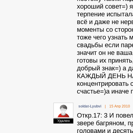
хороший совет=) я
терпение испытал
всё и даже не нер
моменты со сторо
тоже чего узнать 
свадьбы если паре
значит он не ваша
готовы их принять
добрый знак=) а 
КАЖДЫЙ ДЕНЬ Н
концентрировать с
счастье=)а иначе
soldat-Lyubvi
|
15 Апр 2010
Откр.17: 3 И пове
Удален
звере багряном, 
головами и десять