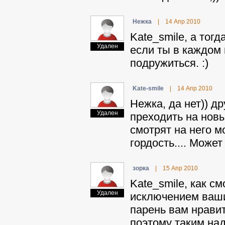
Heжкa
|
14 Апр 2010
Kate_smile, а тог
Удален
если ты в каждом 
подружиться. :)
Kate-smile
|
14 Апр 2010
Heжкa, да нет)) д
Удален
преходить на новы
смотрят на него м
гордость.... Может
зopкa
|
15 Апр 2010
Kate_smile, как см
Удален
исключением ваши
парень вам нравит
поэтому таким над