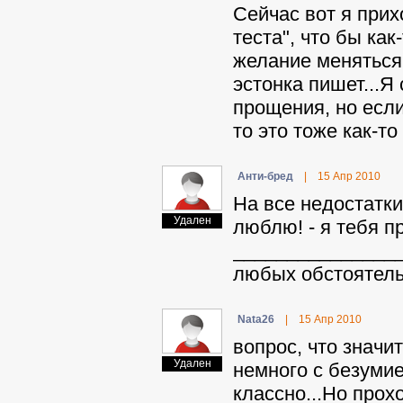
Сейчас вот я прих
теста", что бы ка
желание меняться,
эстонка пишет...Я
прощения, но если
то это тоже как-то
Aнти-бpeд
|
15 Апр 2010
На все недостатки 
Удален
люблю! - я тебя про
________________
любых обстоятельс
Nata26
|
15 Апр 2010
вопрос, что значи
Удален
немного с безумие
классно...Но прох