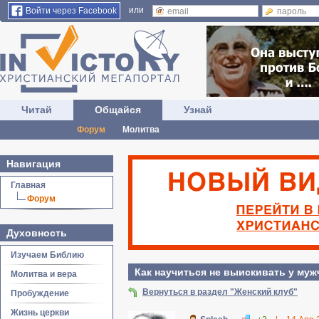
или
Войти через Facebook
Читай
Общайся
Узнай
Форум
Молитва
Навигация
Главная
Форум
Духовность
Изучаем Библию
Как научиться не выискивать у муж
Молитва и вера
Вернуться в раздел "Женский клуб"
Пробуждение
Жизнь церкви