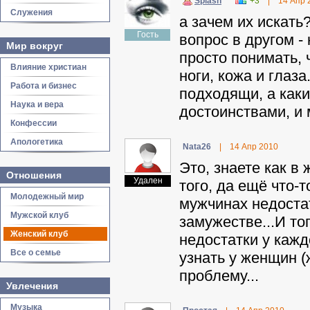
Splash
+3
|
14 Апр 
Служения
а зачем их искать
Гость
вопрос в другом -
Мир вокруг
просто понимать, 
Влияние христиан
ноги, кожа и глаза
Работа и бизнес
подходящи, а каки
Наука и вера
достоинствами, и 
Конфессии
Апологетика
Nata26
|
14 Апр 2010
Это, знаете как в
Отношения
Удален
того, да ещё что-т
Молодежный мир
мужчинах недоста
Мужской клуб
замужестве...И то
Женский клуб
недостатки у кажд
Все о семье
узнать у женщин (
проблему...
Увлечения
Музыка