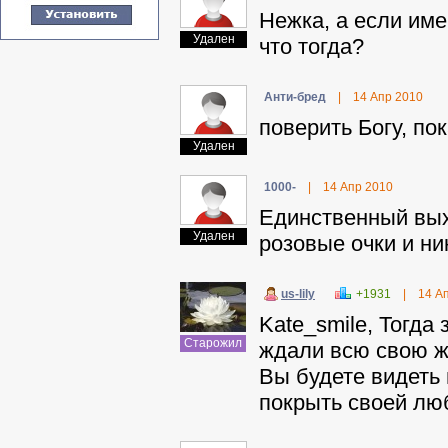
Heжкa, а если им
Удален
что тогда?
Aнти-бpeд
|
14 Апр 2010
поверить Богу, по
Удален
1000-
|
14 Апр 2010
Единственный вых
Удален
розовые очки и ни
us-lily
+1931
|
14 А
Kate_smile, Тогда 
Старожил
ждали всю свою ж
Вы будете видеть 
покрыть своей лю