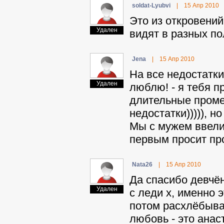
soldat-Lyubvi
|
15 Апр 2010
Это из откровений
Удален
видят в разных п
Jena
|
15 Апр 2010
На все недостатки 
Удален
люблю! - я тебя 
длительные проме
недостатки))))), 
Мы с мужем ввели 
первым просит про
Nata26
|
15 Апр 2010
Да спасибо девчён
Удален
с леди х, именно 
потом расхлёбывай
любовь - это анаст