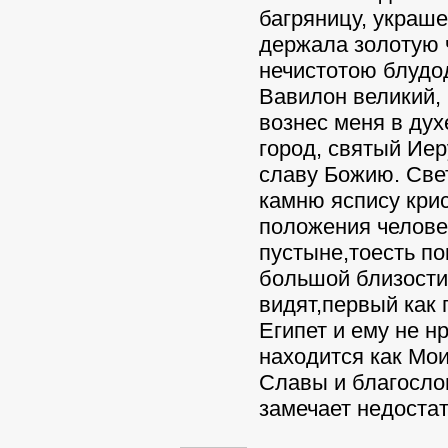
багряницу, украш
держала золотую 
нечистотою блудод
Вавилон великий,
вознес меня в дух
город, святый Иер
славу Божию. Све
камню яспису кри
положения челове
пустыне,тоесть по
большой близости
видят,первый как
Египет и ему не н
находится как Мои
Славы и благослов
замечает недостат