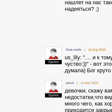
нашлет на нас так
надеяться? ;)
Kate-smile
|
14 Апр 2010
us_lily: ".... и к
Удален
чуство:))" - вот эт
думала) Бог круто
posol
|
14 Апр 2010
девочки, скажу ва
Удален
недостатки,что ви
много чего, как хо
приходится закрыв