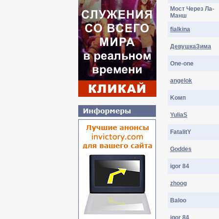
Мост Через Ла-
Манш
fialkina
ДевушкаЗима
One-one
angelok
Koмп
YuliaS
FatalitY
Goddes
igor 84
zhoog
Baloo
igor 84