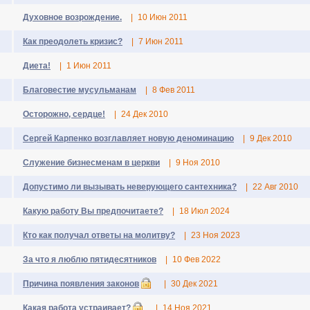
Духовное возрождение.
|
10 Июн 2011
Как преодолеть кризис?
|
7 Июн 2011
Диета!
|
1 Июн 2011
Благовестие мусульманам
|
8 Фев 2011
Осторожно, сердце!
|
24 Дек 2010
Сергей Карпенко возглавляет новую деноминацию
|
9 Дек 2010
Служение бизнесменам в церкви
|
9 Ноя 2010
Допустимо ли вызывать неверующего сантехника?
|
22 Авг 2010
Какую работу Вы предпочитаете?
|
18 Июл 2024
Кто как получал ответы на молитву?
|
23 Ноя 2023
За что я люблю пятидесятников
|
10 Фев 2022
Причина появления законов
|
30 Дек 2021
Какая работа устраивает?
|
14 Ноя 2021