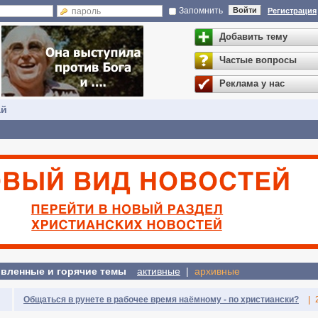
Запомнить
Войти
Регистрация
Добавить тему
Частые вопросы
Реклама у нас
ай
вленные и горячие темы
активные
|
архивные
Общаться в рунете в рабочее время наёмному - по христиански?
|