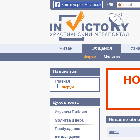
или
Войти через Facebook
Читай
Общайся
Узн
Форум
Молитва
Навигация
Главная
Форум
Духовность
Изучаем Библию
Недавно обно
Молитва и вера
Пробуждение
варяг
Жизнь церкви