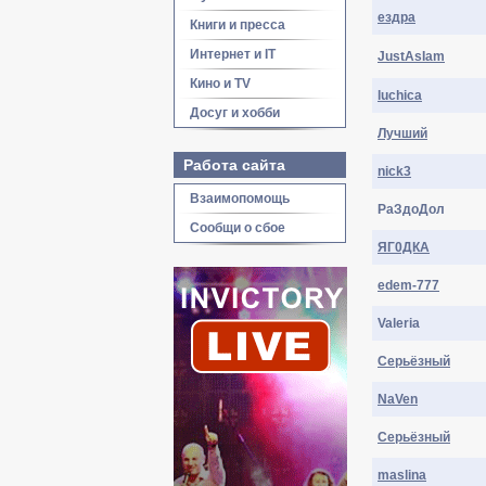
ездра
Книги и пресса
Интернет и IT
JustAsIam
Кино и TV
luchica
Досуг и хобби
Лyчший
Работа сайта
nick3
Взаимопомощь
РаЗдоДол
Сообщи о сбое
ЯГ0ДКА
edem-777
Valeria
Серьёзный
NaVen
Серьёзный
maslina