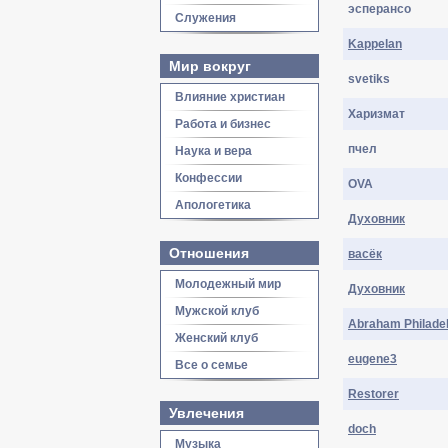
эсперансо
Служения
Kappelan
Мир вокруг
svetiks
Влияние христиан
Харизмат
Работа и бизнес
пчел
Наука и вера
Конфессии
OVA
Апологетика
Духовник
Отношения
васёк
Молодежный мир
Духовник
Мужской клуб
Abraham Philade
Женский клуб
eugene3
Все о семье
Restorer
Увлечения
doch
Музыка