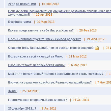
Уход за пожилыми
|
15 Ноя 2013
Почему легче познакомиться, общаться и развивать отношения с н
христианами?!
|
16 Авг 2013
Без фанатизма
|
29 Мая 2013
Как вы представляете себе Иисуса Христа?
|
28 Фев 2013
Слезы - символ грусти? Смех - символ радости?
|
19 Июл 2012
Спасибо Тебе, Всевышний, что не создал меня женщиной!
|
28 
Возьми крест свой и следуй за Мною
|
21 Мая 2012
Сколько "стоит" человеческая жизнь?
|
6 Мар 2012
Может ли примитивный человек возродиться и стать глубоким?
|
1
Бизнес на сельском хозяйстве. Реально ли заработать?
|
7 Ноя 20
Хелп!
|
25 Окт 2011
Пластическая операция. Ваше мнение?
|
24 Окт 2011
25 декабря 2012...?
|
8 Авг 2011