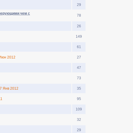
29
еверующими чем с
78
26
149
61
Июн 2012
27
47
73
7 Янв 2012
35
11
95
109
32
29