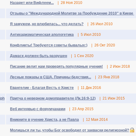
Назарет или Вифлеем...
|
28 Ноя 2010
Отзывы о "Международной Молитве за Пробуждение 2010" в Киеве
Я замужем, но влюбилась... что делать?
|
26 Июл 2010
Антихаризматическая апологетика
|
5 Июл 2010
Конфликты! Требуются советы бывалых:)
|
26 Окт 2020
Дамаск должен быть разрушен
|
1 Сен 2020
Писание велит нам проверять популярные учения!
|
2 Июн 2018
Лесные пожары в США. Причины бедствия...
|
23 Янв 2018
Евангелие - Благая Весть о Христе
|
11 Дек 2016
lph
Притча о неверном домоправителе (Лк.16:9-12)
|
21 Июн 2015
Веб интервью с форумчанами
|
23 Апр 2015
Вникните в учение Христа, а не Павла
|
12 Мая 2014
Молишься ли ты, чтобы Бог освободил от закваски религиозной?