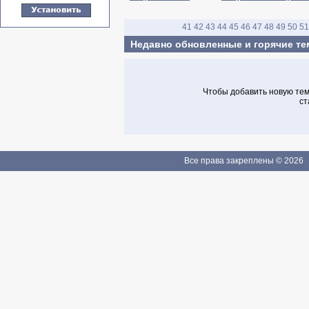
41
42
43
44
45
46
47
48
49
50
51
Недавно обновленные и горячие т
Чтобы добавить новую тему
ст
Все права закреплены © 2026