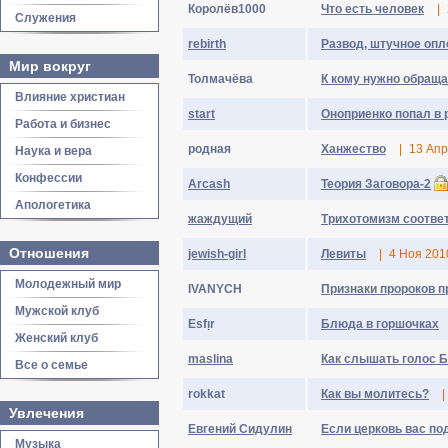
Королёв1000
Что есть человек
|
Служения
rebirth
Развод, штучное оп
Мир вокруг
Толмачёва
К кому нужно обраща
Влияние христиан
start
Оноприенко попал в 
Работа и бизнес
родная
Ханжество
|
13 Апр
Наука и вера
Конфессии
Arcash
Теория Заговора-2
Апологетика
жаждущий
Трихотомизм соотве
Отношения
jewish-girl
Левиты
|
4 Ноя 201
Молодежный мир
IVANYCH
Признаки пророков п
Мужской клуб
Esfᴉr
Блюда в горшочках
Женский клуб
maslina
Как слышать голос Б
Все о семье
rokkat
Как вы молитесь?
|
Увлечения
Евгений Сидулин
Если церковь вас по
Музыка