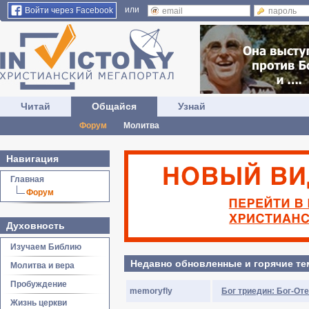
или
Войти через Facebook
Читай
Общайся
Узнай
Форум
Молитва
Навигация
Главная
Форум
Духовность
Изучаем Библию
Недавно обновленные и горячие т
Молитва и вера
Пробуждение
memoryfly
Бог триедин: Бог-Оте
Жизнь церкви