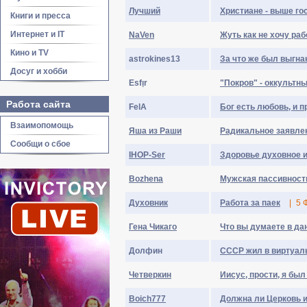
Лyчший
Христиане - выше го
Книги и пресса
Интернет и IT
NaVen
Жуть как не хочу рабо
Кино и TV
astrokines13
За что же был выгн
Досуг и хобби
Esfᴉr
"Покров" - оккультн
Работа сайта
FelA
Бог есть любовь, и 
Взаимопомощь
Яша из Раши
Радикальное заявле
Сообщи о сбое
IHOP-Ser
Здоровье духовное и
Bozhena
Мужская пассивност
Духовник
Работа за паек
|
5 
Гена Чикаго
Что вы думаете в д
Долфин
СССР жил в виртуал
Четверкин
Иисус, прости, я был
Boich777
Должна ли Церковь 