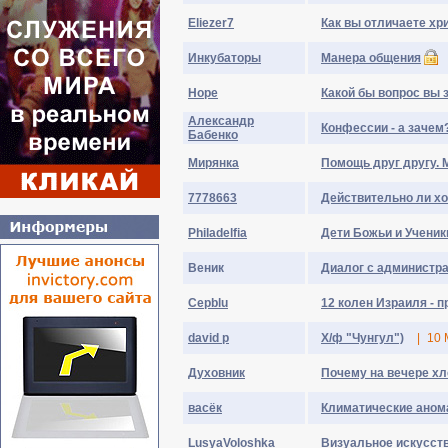
Eliezer7
Как вы отличаете хр
Инкубаторы
Манера общения
Hope
Какой бы вопрос вы 
Александр
Конфессии - а зачем
Бабенко
Мирянка
Помощь друг другу. 
7778663
Действительно ли хо
Philadelfia
Дети Божьи и Ученик
Веник
Диалог с администр
Cepblu
12 колен Израиля - п
david p
Х/ф "Чунгул")
|
10 
Духовник
Почему на вечере хл
васёк
Климатические аном
LusyaVoloshka
Визуальное искусство