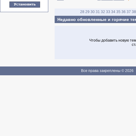
28
29
30
31
32
33
34
35
36
37
38
Недавно обновленные и горячие т
Чтобы добавить новую тему
ст
Все права закреплены © 2026