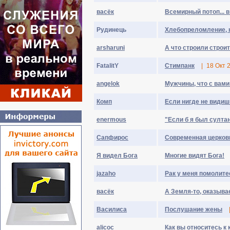
васёк
Всемирный потоп... в
Рудинець
Хлебопреломление, 
arsharuni
А что строили строи
FatalitY
Стимпанк
|
18 Окт 
angelok
Мужчины, что с вами
Комп
Если нигде не видиш
enermous
"Если б я был султан,
Сапфирос
Современная церков
Я видел Бога
Многие видят Бога!
jazaho
Рак у меня помолите
васёк
А Земля-то, оказывае
Василиса
Послушание жены
alicoc
Как вы относитесь к 