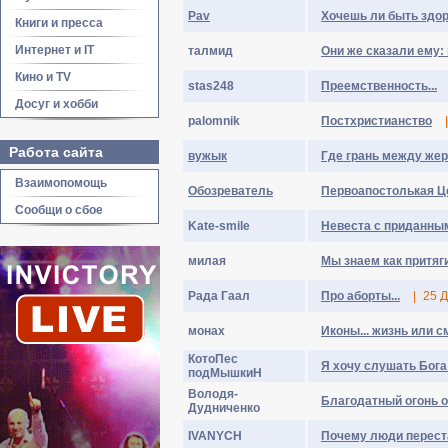
Pav
Хочешь ли быть здо
Книги и пресса
Интернет и IT
талмид
Они же сказали ему:
Кино и TV
stas248
Преемственность...
Досуг и хобби
palomnik
Постхристианство
|
Работа сайта
вужык
Где грань между же
Взаимопомощь
Обозреватель
Первоапостолькая Ц
Сообщи о сбое
Kate-smile
Невеста с приданны
милая
Мы знаем как притяги
Рада Гаал
Про аборты...
|
25 Д
монах
Иконы... жизнь или см
КотоПес
Я хочу слушать Бога
подМышкиН
Boлoдя-
Благодатный огонь о
Дyдничeнкo
IVANYCH
Почему люди переста