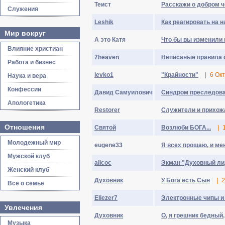
Теист
Расскажи о добром ч
Служения
Leshik
Как реагировать на 
Мир вокруг
А это Катя
Что бы вы изменили 
Влияние христиан
7heaven
Неписаные правила 
Работа и бизнес
levko1
"Крайности"
|
6 Ок
Наука и вера
Конфессии
Давид Самуилович
Синдром преследов
Апологетика
Restorer
Служители и прихож
Отношения
Святой
Возлюби БОГА...
|
Молодежный мир
eugene33
Я всех прощаю, и мен
Мужской клуб
alicoc
Экман "Духовный лиде
Женский клуб
Духовник
У Бога есть Сын
|
2
Все о семье
Eliezer7
Электронные чипы и
Увлечения
Духовник
О, я грешник бедный,
Музыка