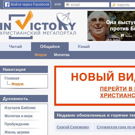
или
Войти через Facebook
Читай
Общайся
Узнай
Форум
Молитва
Навигация
Главная
Форум
Духовность
Изучаем Библию
Недавно обновленные и горячие т
Молитва и вера
Пробуждение
Сергей Сергиенко
Служители года по ве
Жизнь церкви