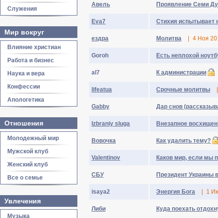
Авель
Проявление Семи Д
Служения
Eva7
Стихия испытывает н
Мир вокруг
ездра
Молитва
|
4 Ноя 20
Влияние христиан
Goroh
Есть неплохой ноутбу
Работа и бизнес
al7
К администрации
Наука и вера
Конфессии
lifeatua
Срочные молитвы
|
Апологетика
Gabby
Дар снов (рассказыв
Отношения
Izbraniy sluga
Внезапное восхищен
Молодежный мир
Вовочка
Как удалить тему?
Мужской клуб
Valentinov
Каков мир, если мы 
Женский клуб
СБУ
Президент Украины в
Все о семье
isaya2
Энергия Бога
|
1 И
Увлечения
Либи
Куда поехать отдохн
Музыка