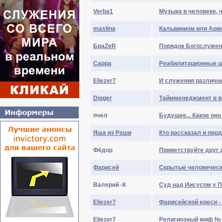
Verba1
Музыка в человеке, 
maslina
Кальвинизм или Арм
БраZеR
Порядок Богослужени
Сарра
Реабилитационные ц
Eliezer7
И служения различны,
Digger
Таймменеджмент в в
пчел
Будущее... Какое оно
Яша из Раши
Кто рассказал и про
Фёдор
Приветствуйте друг 
Фарисей
Скрытые человеческ
Валерий -К
Суд над Иисусом у 
Eliezer7
Фарисейской ереси -
Eliezer7
Религиозный миф №