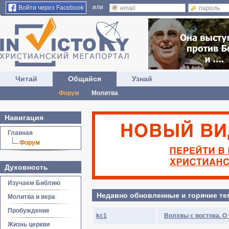
или
Войти через Facebook
Читай
Общайся
Узнай
Форум
Молитва
Навигация
Главная
Форум
Духовность
Изучаем Библию
Недавно обновленные и горячие т
Молитва и вера
Пробуждение
kc1
Волхвы с востока. О
Жизнь церкви