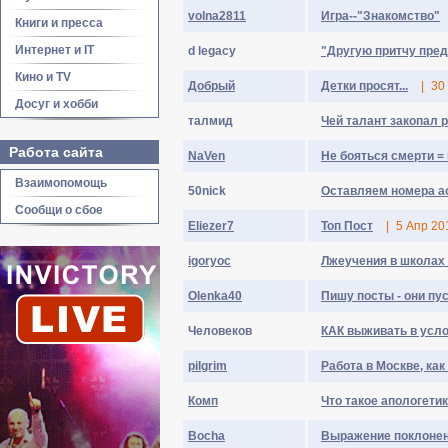
volna2811
Игра--"Знакомство"
Книги и пресса
Интернет и IT
d legacy
"Другую притчу предл
Кино и TV
Добрый
Детки просят...
|
30
Досуг и хобби
талмид
Чей талант закопал 
Работа сайта
NaVen
Не бояться смерти = 
Взаимопомощь
50nick
Оставляем номера а
Сообщи о сбое
Eliezer7
Топ Пост
|
5 Апр 20
igoryoc
Лжеучения в школах
Olenka40
Пишу посты - они пу
Человеков
КАК выживать в усл
pilgrim
Работа в Москве, как
Комп
Что такое апологети
Bocha
Выражение поклонен