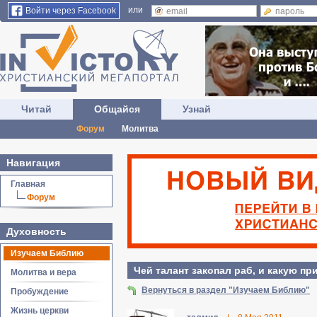
или
Войти через Facebook
Читай
Общайся
Узнай
Форум
Молитва
Навигация
Главная
Форум
Духовность
Изучаем Библию
Чей талант закопал раб, и какую п
Молитва и вера
Вернуться в раздел "Изучаем Библию"
Пробуждение
Жизнь церкви