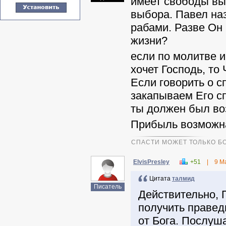
имеет свободы вы
выбора. Павел на
рабами. Разве Он
жизни?
если по молитве и
хочет Господь, т
Если говорить о с
закапываем Его сп
ты должен был во
Прибыль возможна
СПАСТИ МОЖЕТ ТОЛЬКО БО
ElvisPresley
+51
|
9 М
Цитата
талмид
Писатель
Действительно, 
получить правед
от Бога. Послуш