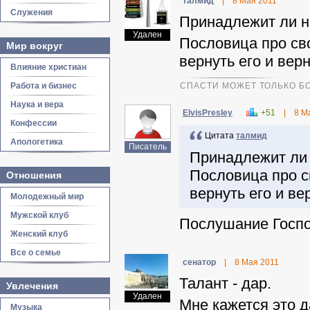
талмид
|
8 Мая 2011
Служения
Принадлежит ли н
Удален
Пословица про сво
Мир вокруг
вернуть его и вер
Влияние христиан
Работа и бизнес
СПАСТИ МОЖЕТ ТОЛЬКО БО
Наука и вера
ElvisPresley
+51
|
8 М
Конфессии
Цитата
талмид
Апологетика
Писатель
Принадлежит ли 
Пословица про с
Отношения
вернуть его и ве
Молодежный мир
Мужской клуб
Послушание Господ
Женский клуб
Все о семье
ceнaтop
|
8 Мая 2011
Талант - дар.
Увлечения
Удален
Мне кажется это д
Музыка