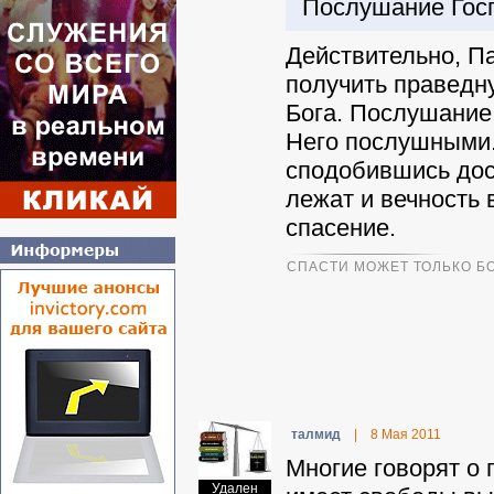
Послушание Гос
Действительно, Па
получить праведн
Бога. Послушание
Него послушными.
сподобившись дост
лежат и вечность
спасение.
СПАСТИ МОЖЕТ ТОЛЬКО БО
талмид
|
8 Мая 2011
Многие говорят о 
Удален