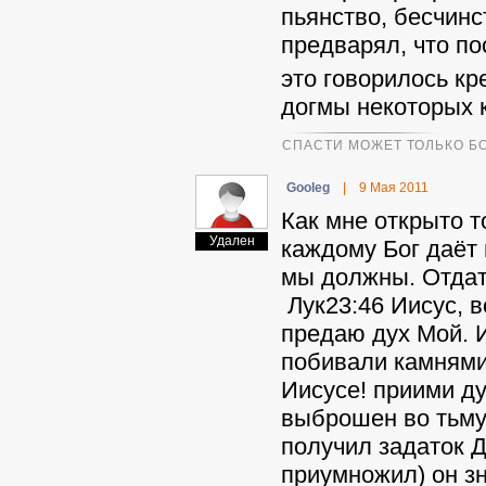
пьянство, бесчинс
предварял, что п
это говорилось к
догмы некоторых 
СПАСТИ МОЖЕТ ТОЛЬКО БО
Gooleg
|
9 Мая 2011
Как мне открыто т
Удален
каждому Бог даёт 
мы должны. Отдать
Лук23:46 Иисус, в
предаю дух Мой. И
побивали камнями
Иисусе! приими ду
выброшен во тьму
получил задаток Д
приумножил) он зн