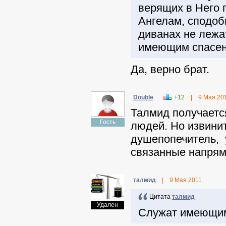
верящих в Него 
Ангелам, сподоб
диванах не лежа
имеющим спасен
Да, верно брат.
Double
+12
|
9 Мая 20
Талмид получаетс
Гость
людей. Но извинит
душепопечитель, 
связанные напрям
талмид
|
9 Мая 2011
Цитата
талмид
Удален
Служат имеющим