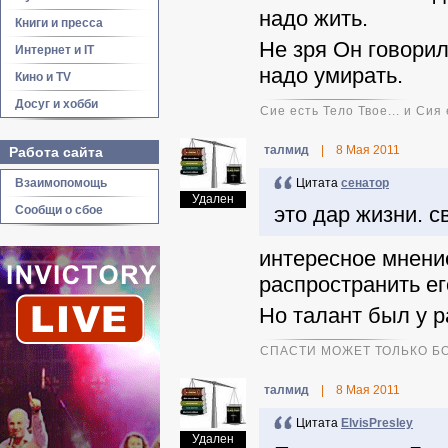
надо жить.
Книги и пресса
Не зря Он говорил
Интернет и IT
надо умирать.
Кино и TV
Досуг и хобби
Сие есть Тело Твое... и Сия
талмид
|
8 Мая 2011
Работа сайта
Взаимопомощь
Цитата
ceнaтop
Удален
это дар жизни. 
Сообщи о сбое
интересное мнени
распространить ег
Но талант был у р
СПАСТИ МОЖЕТ ТОЛЬКО БО
талмид
|
8 Мая 2011
Цитата
ElvisPresley
Удален