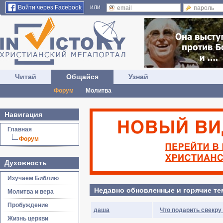
или
Войти через Facebook
Читай
Общайся
Узнай
Форум
Молитва
Навигация
Главная
Форум
Духовность
Изучаем Библию
Недавно обновленные и горячие т
Молитва и вера
Пробуждение
даша
Что подарить свекру 
Жизнь церкви