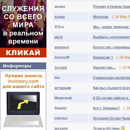
монах
Почему в Новом Заве
ездра
Молитва
|
24 Мар 
Я Его
Мы - новое творение 
doch
Выбрать электронную
postovyi
Богатство, сокровищ
AlexeyW
Вакансии :)
|
24 Ма
Arcash
Язычество....
|
24 
bet
Социальная молитва
истинщик
Как вы слышите Бог
Mapкгpaф
К 20-летию гибели о.
BикaШ
Кто с Украины?
|
2
mikola1
Осуждён Ослан Черк
jasvami
Тезисы Истины