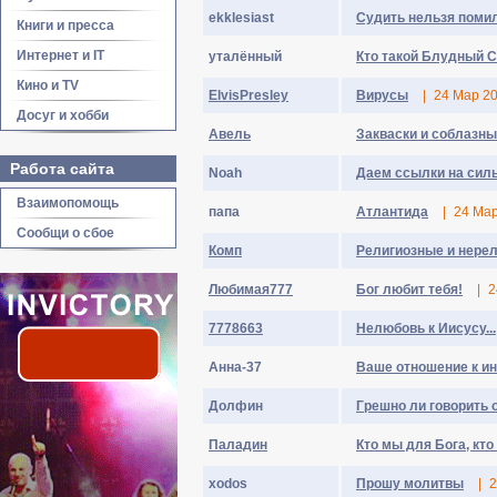
ekklesiast
Судить нельзя поми
Книги и пресса
Интернет и IT
уталённый
Кто такой Блудный 
Кино и TV
ElvisPresley
Вирусы
|
24 Мар 2
Досуг и хобби
Авель
Закваски и соблазны
Работа сайта
Noah
Даем ссылки на сил
Взаимопомощь
папа
Атлантида
|
24 Ма
Сообщи о сбое
Комп
Религиозные и нере
Любимая777
Бог любит тебя!
|
2
7778663
Нелюбовь к Иисусу...
Aннa-37
Ваше отношение к и
Долфин
Грешно ли говорить 
Паладин
Кто мы для Бога, кто
xodos
Прошу молитвы
|
2