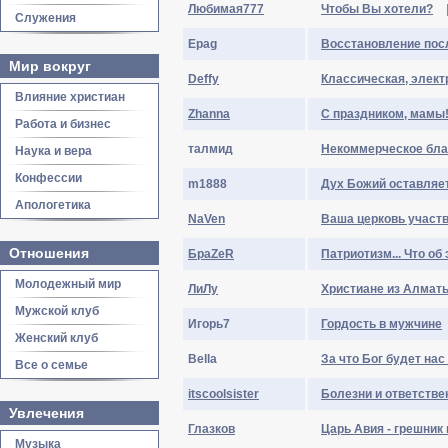
Любимая777
Чтобы Вы хотели?
Служения
Epag
Восстановление пос
Мир вокруг
Deffy
Классическая, элект
Влияние христиан
Zhanna
С праздником, мамы
Работа и бизнес
талмид
Некоммерческое бла
Наука и вера
Конфессии
m1888
Дух Божий оставляе
Апологетика
NaVen
Ваша церковь участ
Отношения
БраZеR
Патриотизм... Что об
Молодежный мир
ЛиЛу
Христиане из Алматы
Мужской клуб
Игopь7
Гордость в мужчине
Женский клуб
Bella
За что Бог будет нас
Все о семье
itscoolsister
Болезни и ответстве
Увлечения
Глазков
Царь Авия - грешник
Музыка