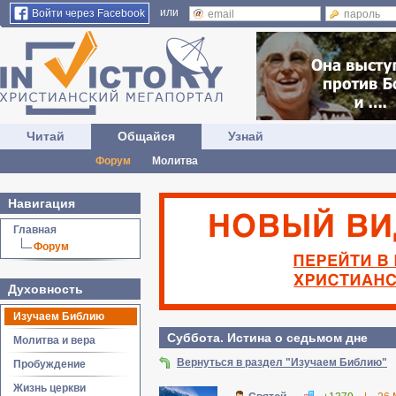
или
Войти через Facebook
Читай
Общайся
Узнай
Форум
Молитва
Навигация
Главная
Форум
Духовность
Изучаем Библию
Суббота. Истина о седьмом дне
Молитва и вера
Вернуться в раздел "Изучаем Библию"
Пробуждение
Жизнь церкви