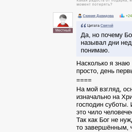
Какая радость от подарка, 
момент потерять?
Скиния Давидова
+24
Цитата
Святой
Местный
Да, но почему Бо
называл дни нед
понимаю.
Насколько я знаю
просто, день первы
====
На мой взгляд, ос
изначально на Хри
господин суботы. 
это чило человече
Так как Бог не ну
то завершённым, 