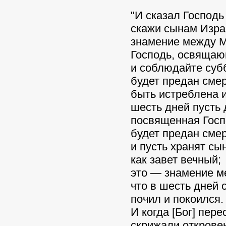
"И сказал Господь
скажи сынам Изра
знамение между М
Господь, освящаю
и соблюдайте суббо
будет предан смер
быть истреблена и
шесть дней пусть 
посвященная Госпо
будет предан смер
и пусть хранят сы
как завет вечный;
это — знамение м
что в шесть дней 
почил и покоился.
И когда [Бог] пер
скрижали открове