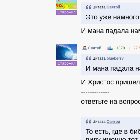
Цитата
Святой
Старожил
Это уже намного
И мана падала нам
Святой
+1379
|
27 
Цитата
blueberry
Старожил
И мана падала на
И Христос пришел 
-------------
ответьте на вопрос
Цитата
Святой
То есть, где в б
виду именно тот