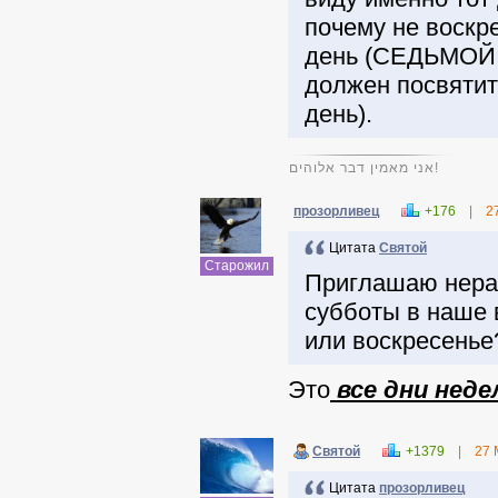
почему не воскре
день (СЕДЬМОЙ 
должен посвятить
день).
אני מאמין דבר אלוהים!
прозорливец
+176
|
2
Цитата
Святой
Старожил
Приглашаю нера
субботы в наше 
или воскресенье
Это
все дни неде
Святой
+1379
|
27 
Цитата
прозорливец