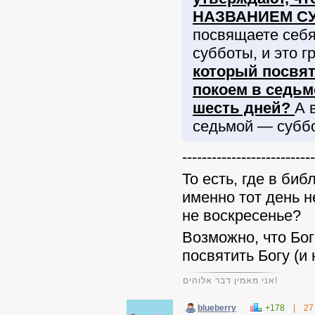
НАЗВАНИЕМ СУБ
посвящаете себя
субботы, и это г
который посвят
покоем в седьм
шесть дней?
А 
седьмой — суббот
---------------------------
То есть, где в биб
именно тот день 
не воскресенье?
Возможно, что Бог
посвятить Богу (и 
אני מאמין דבר אלוהים!
blueberry
+178
|
27