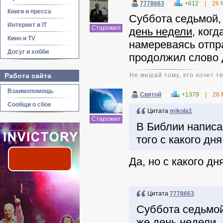
7778663
+612
|
26 
Книги и пресса
Суббота седьмой,
Интернет и IT
Старожил
день недели
, ког
Кино и TV
намереваясь отпр
Досуг и хобби
продолжил слово д
Работа сайта
Не мешай тому, кто хочет т
Взаимопомощь
Святой
+1379
|
26 
Сообщи о сбое
Цитата
mikola1
Старожил
В Библии написан
того с какого дн
Да, но с какого д
Цитата
7778663
Суббота седьмой
же день недели,