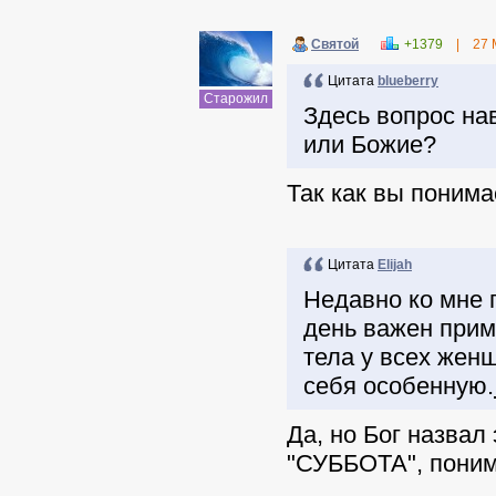
Святой
+1379
|
27 
Цитата
blueberry
Старожил
Здесь вопрос на
или Божие?
Так как вы понима
Цитата
Elijah
Недавно ко мне 
день важен прим
тела у всех жен
себя особенную.
Да, но Бог назва
"СУББОТА", пони