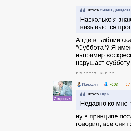
Цитата
Скиния Давидова
Насколько я зна
называются прост
А где в Библии ск
"Суббота"? Я имею
например воскрес
нарушает субботу 
אני מאמין דבר אלוהים!
Паладин
+103
|
27
Цитата
Elijah
Старожил
Недавно ко мне 
ну в принципе пос
говорил, все они 