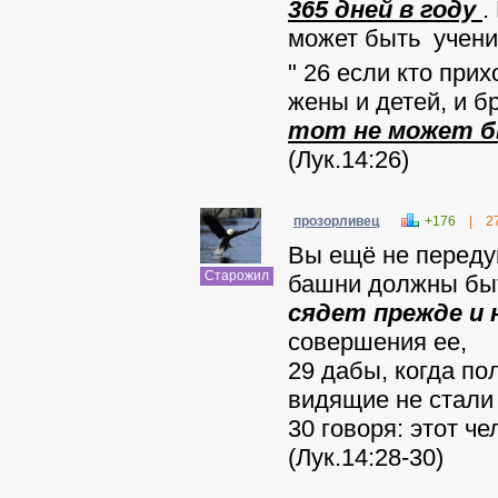
365 дней в году
.
может быть ученик
" 26 если кто при
жены и детей, и б
тот не может б
(Лук.14:26)
прозорливец
+176
|
2
Вы ещё не переду
Старожил
башни должны быть
сядет прежде и
совершения ее,
29 дабы, когда по
видящие не стали
30 говоря: этот че
(Лук.14:28-30)