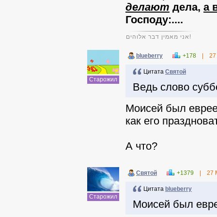
делают
дела,
а 
Господу:....
אני מאמין דבר אלוהים!
blueberry
+178
|
27
Цитата
Святой
Старожил
Ведь слово субб
Моисей был еврее
как его празднова
А что?
Святой
+1379
|
27 
Цитата
blueberry
Старожил
Моисей был евре