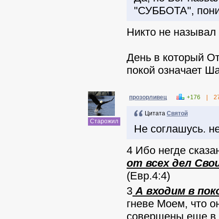
"СУББОТА", пон
Никто не называл 
День в который От
покой означает Ша
прозорливец
+176
|
2
Цитата
Святой
Старожил
Не соглашусь. не
4 Ибо негде сказа
от всех дел Свои
(Евр.4:4)
3
А входим в пок
гневе Моем, что о
совершены еще в 