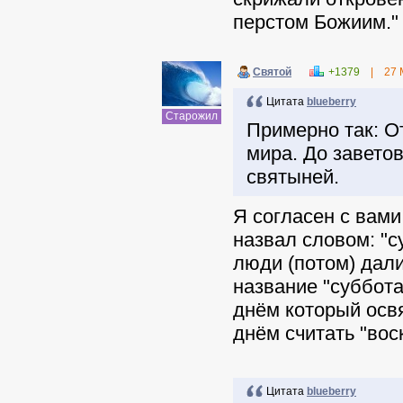
перстом Божиим."
Святой
+1379
|
27 
Цитата
blueberry
Старожил
Примерно так: О
мира. До заветов
святыней.
Я согласен с вами
назвал словом: "с
люди (потом) дал
название "суббот
днём который осв
днём считать "вос
Цитата
blueberry