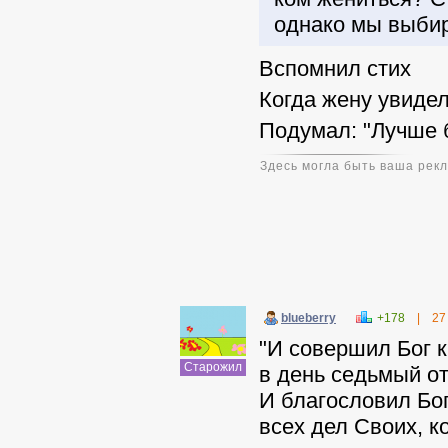
однако мы выбир
Вспомнил стих
Когда жену увидел
Подумал: "Лучше 
Здесь могла быть ваша рек
blueberry
+178
|
27
"И совершил Бог к
Старожил
в день седьмый от
И благословил Бог
всех дел Своих, к