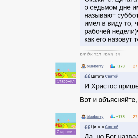
о седьмом дне и
называют суббот
имел в виду то,
рабочей недели)
как его назовут т
אני מאמין דבר אלוהים!
blueberry
+178
|
27
Цитата
Святой
Старожил
И Христос пришел
Вот и объясняйте,
blueberry
+178
|
27
Цитата
Святой
Старожил
Да, но Бог назв