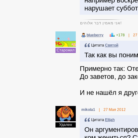
например воскре
нарушает суббот
אני מאמין דבר אלוהים!
blueberry
+178
|
27
Цитата
Святой
Старожил
Так как вы поним
Примерно так: Оте
До заветов, до за
И не нашёл я друг
mikola1
|
27 Мая 2012
Цитата
Elijah
Удален
Он аргументиров
ком жениться? С