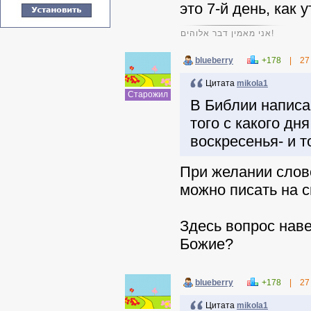
это 7-й день, как 
אני מאמין דבר אלוהים!
blueberry
+178
|
27
Цитата
mikola1
Старожил
В Библии написан
того с какого дн
воскресенья- и т
При желании слов
можно писать на с
Здесь вопрос наве
Божие?
blueberry
+178
|
27
Цитата
mikola1