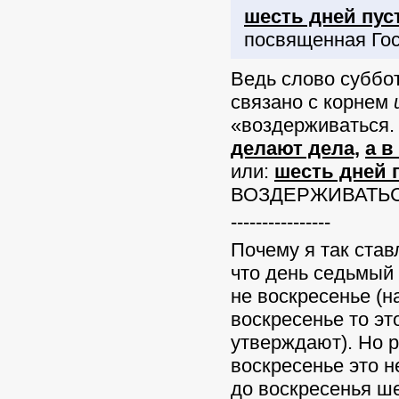
шесть дней пус
посвященная Го
Ведь слово суббо
связано с корнем
«воздерживаться.
делают дела,
а в
или:
шесть дней 
ВОЗДЕРЖИВАТЬСЯ,
----------------
Почему я так став
что день седьм
не воскресенье (н
воскресенье то эт
утверждают). Но р
воскресенье это н
до воскресенья ше