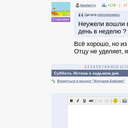
blueberry
+178
|
27
Цитата
прозорливец
Старожил
Неужели вошли в
день в неделю ?
Всё хорошо, но из
Отцу не уделяет, 
1
2
3
4
5
6
7
8
9
10
11
12
1
Суббота. Истина о седьмом дне
Вернуться в раздел "Изучаем Библию"