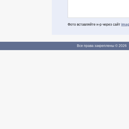
Фото вставляйте н-р через сайт
imag
Авторизоваться через Facebook
Если Вы зарегистрированы
Все права закреплены © 2026