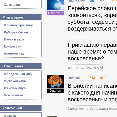
Святой
+1379
|
26 
Служения
Еврейское слово
Старожил
«покоиться», «пр
Мир вокруг
суббота, седьмой 
Влияние христиан
воздерживаться о
Работа и бизнес
-----------
Наука и вера
Приглашаю неравн
Конфессии
наше время; о то
Апологетика
воскресенье?
Отношения
אני מאמין דבר אלוהים!
Молодежный мир
mikola1
|
26 Мая 2012
Мужской клуб
В Библии написано
Женский клуб
Удален
с какого дня начи
Все о семье
воскресенья- и то
Увлечения
Здесь могла быть ваша рек
Музыка