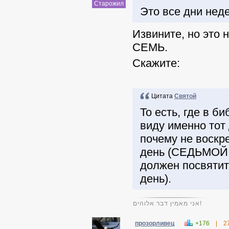
Старожил
Это все дни неде
Извините, но это 
СЕМЬ.
Скажите:
Цитата
Святой
То есть, где в б
виду именно тот
почему не воскре
день (СЕДЬМОЙ 
должен посвятить
день).
אני מאמין דבר אלוהים!
прозорливец
+176
|
2