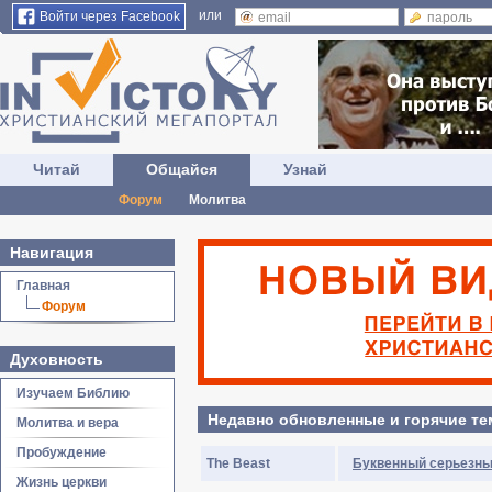
или
Войти через Facebook
Читай
Общайся
Узнай
Форум
Молитва
Навигация
Главная
Форум
Духовность
Изучаем Библию
Недавно обновленные и горячие т
Молитва и вера
Пробуждение
The Beast
Буквенный серьезны
Жизнь церкви