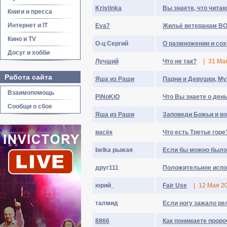
Kristinka
Вы знаете, что читаю
Книги и пресса
Интернет и IT
Eva7
Жильё ветеранам ВО
Кино и TV
О-ц Сергий
О размножении и сох
Досуг и хобби
Лyчший
Что не так?
|
31 Ма
Работа сайта
Яша из Раши
Парни и Девушки, Му
Взаимопомощь
PiNoKiO
Что Вы знаете о ден
Сообщи о сбое
Яша из Раши
Заповеди Божьи и вол
васёк
Что есть Третье горе
belka рыжая
Если бы можно было 
дpyг111
Положительное испо
юpий_
Fair Use
|
12 Мая 2
талмид
Если ногу зажало р
8866
Как понимаете проро