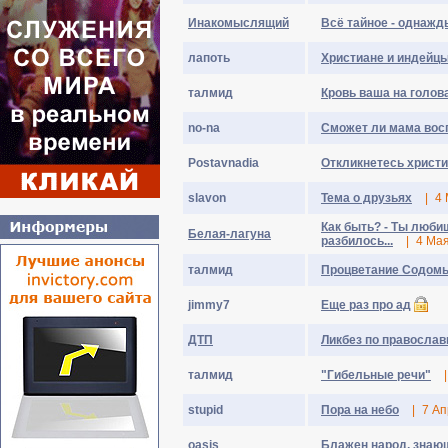
Инакомыслящий
Всё тайное - однажд
лапоть
Христиане и индейцы
талмид
Кровь ваша на голова
no-na
Сможет ли мама вос
Postavnadia
Откликнетесь христ
slavon
Тема о друзьях
|
4 
Как быть? - Ты люби
Бeлaя-лaгyнa
разбилось...
|
4 Ма
талмид
Процветание Содом
jimmy7
Еще раз про ад
ДТП
Ликбез по православ
талмид
"Гибельные речи"
|
stupid
Пора на небо
|
7 Ап
oasis
Блажен народ, знающ