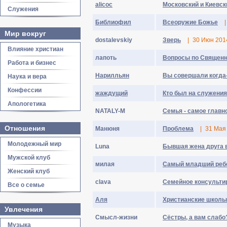
alicoc
Московский и Киевск
Служения
Библиофил
Всеоружие Божье
|
Мир вокруг
dostalevskiy
Зверь
|
30 Июн 201
Влияние христиан
лaпoть
Вопросы по Священ
Работа и бизнес
Hapилльян
Вы совершали когда-
Наука и вера
Конфессии
жаждущий
Кто был на служения
Апологетика
NATALY-M
Семья - самое главно
Отношения
Maнюня
Проблема
|
31 Мая
Молодежный мир
Luna
Бывшая жена друга ве
Мужской клуб
милaя
Самый младший ребе
Женский клуб
clava
Семейное консульти
Все о семье
Аля
Христианские школы в
Увлечения
Cмыcл-жизни
Сёстры, а вам слабо? 
Музыка