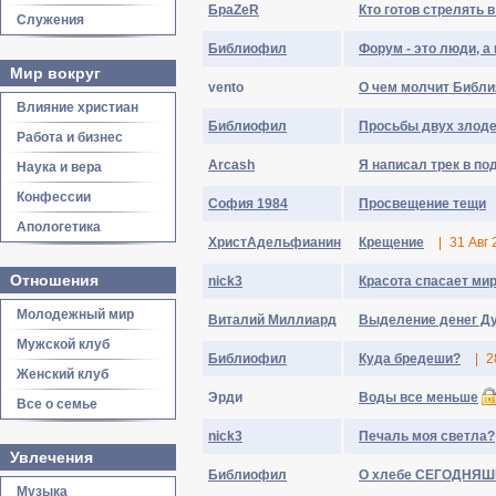
БраZеR
Кто готов стрелять в
Служения
Библиофил
Форум - это люди, а 
Мир вокруг
vento
О чем молчит Библи
Влияние христиан
Библиофил
Просьбы двух злод
Работа и бизнес
Arcash
Я написал трек в по
Наука и вера
Конфессии
София 1984
Просвещение тещи
Апологетика
ХристАдельфианин
Крещение
|
31 Авг 
Отношения
nick3
Красота спасает ми
Молодежный мир
Виталий Миллиард
Выделение денег Ду
Мужской клуб
Библиофил
Куда бредеши?
|
2
Женский клуб
Эрди
Воды все меньше
Все о семье
nick3
Печаль моя светла?
Увлечения
Библиофил
О хлебе СЕГОДНЯ
Музыка