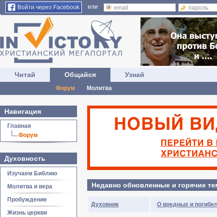
или
Войти через Facebook
Читай
Общайся
Узнай
Форум
Молитва
Навигация
Главная
Форум
Духовность
Изучаем Библию
Недавно обновленные и горячие т
Молитва и вера
Пробуждение
Духовник
О вредных и погибе
Жизнь церкви