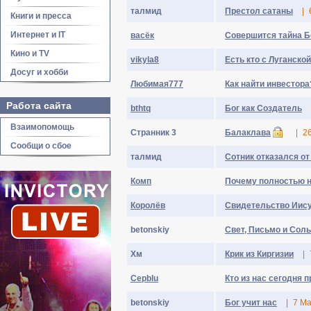
талмид
Престол сатаны
|
Книги и пресса
Интернет и IT
васёк
Совершится тайна 
Кино и TV
vikyla8
Есть кто с Луганско
Досуг и хобби
Любимая777
Как найти инвестора
Работа сайта
bthtq
Бог как Создатель
Взаимопомощь
Странник 3
Балаклава
|
2
Сообщи о сбое
талмид
Сотник отказался от
Комп
Почему полностью н
Королёв
Свидетельство Иису
betonskiy
Свет, Письмо и Соль
Хм
Крик из Киргизии
|
Cepblu
Кто из нас сегодня 
betonskiy
Бог учит нас
|
7 Ма