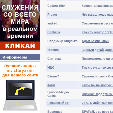
София 1984
Крепость пацифизм
Prayer
Что ты делаешь люд
andreit
Современный русск
Bozhena
Кто что знает о "ЛГ
Владимир Овдієнко
Адам безгрешный
талмид
"Деньги давай, дава
Cвятoшa
Позволительно ли в
УЩС
Так кто же антихрис
Eliezer7
Саранча из книги От
Комп
Какой бы вы вопрос
Lyubow Mayya
Срочно! Поддержим 
Galina
Чеширский кот
???... О действии Лю
Василиса
БРАТЬЯ, а за веру 