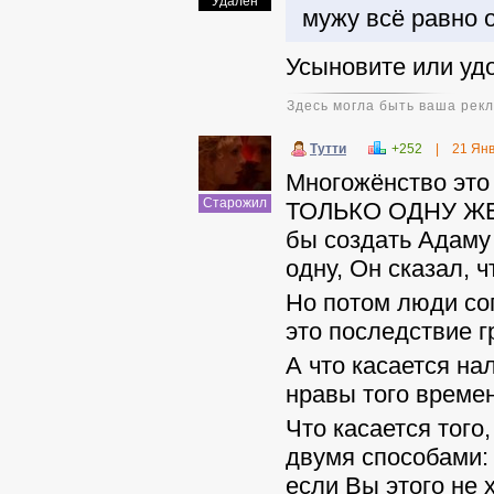
Удален
мужу всё равно о
Усыновите или удо
Здесь могла быть ваша рек
Тутти
+252
|
21 Ян
Многожёнство это
Старожил
ТОЛЬКО ОДНУ ЖЕНЩ
бы создать Адаму
одну, Он сказал
Но потом люди сог
это последствие г
А что касается на
нравы того времен
Что касается того
двумя способами: 
если Вы этого не 