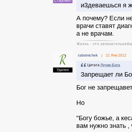
Старожил
и3деваешься я ж
А почему? Если не
врачи ставят диагн
а не врачам.
Жизнь - это увлекательней
rabotnichek
|
21 Янв 2012
Цитата
Лучик-Бога
Удален
3апрещает ли Бо
Бог не запрещавет
Но
"Богу божье, а кес
вам нужно знать ,