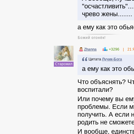
"осчастливить"...
чрево жены........
а ему как это обь
Божий огонёк!
Zhanna
+3296
|
21 
Цитата
Лучик-Бога
Старожил
а ему как это о
Что объяснять? Чт
воспитали?
Или почему вы ем
проблемы. Если м
получить. А если 
родить не сможет
И вообще, единств