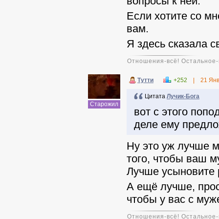
вопросы к ней.
Если хотите со мн
вам.
Я здесь сказала св
Отношения-всё! Остальное-
Тутти
+252
|
21 Ян
Цитата
Лучик-Бога
Старожил
вот с этого поп
деле ему предл
Ну это уж лучше м
того, чтобы ваш м
Лучше усыновите 
А ещё лучше, прос
чтобы у вас с му
Отношения-всё! Остальное-