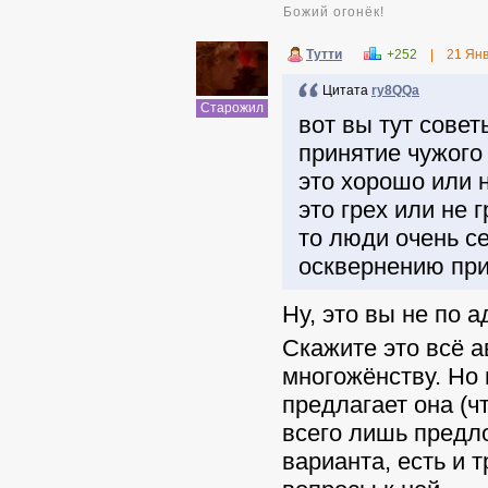
Божий огонёк!
Тутти
+252
|
21 Ян
Цитата
ry8QQa
Старожил
вот вы тут совет
принятие чужого 
это хорошо или н
это грех или не 
то люди очень се
осквернению при
Ну, это вы не по а
Скажите это всё 
многожёнству. Но 
предлагает она (ч
всего лишь предло
варианта, есть и т