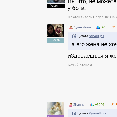
Вы что, не можете
Удален
у бота.
Поклоняйтесь Богу а не биб
Лучик-Бога
+6
|
21
Цитата
sdr4QQas
Гость
а его жена не хо
и3деваешься я же
Божий огонёк!
Zhanna
+3296
|
21 
Цитата
Лучик-Бога