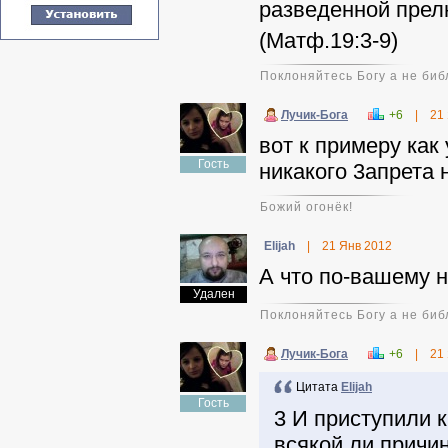
разведенной прел
(Матф.19:3-9)
Поклоняйтесь Богу а не биб
Лучик-Бога
+6
|
21
вот к примеру как
Гость
никакого 3апрета 
Божий огонёк!
Elijah
|
21 Янв 2012
А что по-вашему 
Удален
Поклоняйтесь Богу а не биб
Лучик-Бога
+6
|
21
Цитата
Elijah
Гость
3 И приступили к
всякой ли причи