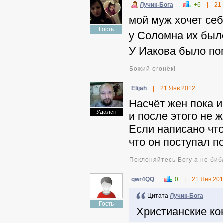
Лучик-Бога
+6
|
21
мой муж хочет се
Гость
у Соломна их было
У Иакова было по
Божий огонёк!
Elijah
|
21 Янв 2012
Насчёт жен пока и
Удален
и после этого не 
Если написано что
что он поступал по
Поклоняйтесь Богу а не биб
qwr4QQ
0
|
21 Янв 20
Цитата
Лучик-Бога
Гость
Христианские ко