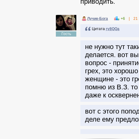
приводить.
Лучик-Бога
+6
|
21
Цитата
ry8QQa
Гость
не нужно тут так
делается. вот вы
вопрос - приняти
грех, это хорошо
женщине - это гр
помню из В.З. то
даже к оскверне
вот с этого поп
деле ему предл