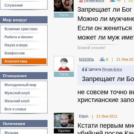
Лучик-Бога
+6
|
21
Служения
3апрещает ли Бог 
Гость
Можно ли мужчине
Мир вокруг
Если он жениться 
Влияние христиан
может ли муж име
Работа и бизнес
Наука и вера
Божий огонёк!
Конфессии
fd32QQa
0
|
21 Янв 20
Апологетика
Цитата
Лучик-Бога
Гость
Отношения
3апрещает ли Бо
Молодежный мир
не совсем точно в
Мужской клуб
христианские зап
Женский клуб
Все о семье
Elijah
|
21 Янв 2012
Увлечения
Кстати первым мн
Удален
убийцей после Каи
Музыка