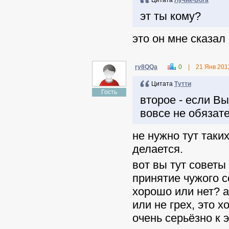
Цитата
Лучик-Бога
эт ты кому?
это он мне сказал
ry8QQa
0
|
21 Янв 201
Цитата
Тутти
Гость
второе - если Вы
вовсе не обязат
не нужно тут таки
делается.
вот вы тут советы
принятие чужого се
хорошо или нет? а
или не грех, это 
очень серьёзно к 