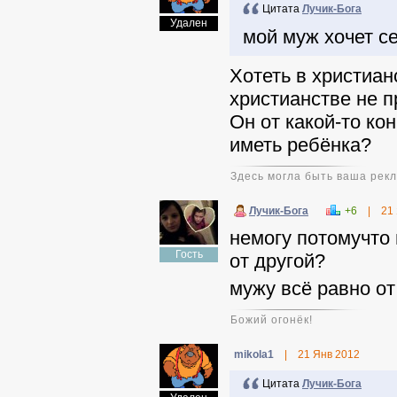
Цитата
Лучик-Бога
Удален
мой муж хочет с
Хотеть в христиан
христианстве не п
Он от какой-то к
иметь ребёнка?
Здесь могла быть ваша рек
Лучик-Бога
+6
|
21
немогу потомучто
Гость
от другой?
мужу всё равно от
Божий огонёк!
mikola1
|
21 Янв 2012
Цитата
Лучик-Бога