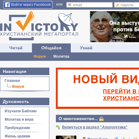
или
Войти через Facebook
Читай
Общайся
Узнай
Форум
Молитва
Навигация
Главная
Форум
Духовность
Изучаем Библию
О многоженстве...
Молитва и вера
Вернуться в раздел "Апологетика"
Пробуждение
Жизнь церкви