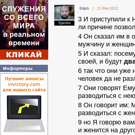
Elijah
|
21 Янв 2012
3 И приступили к 
Удален
ли причине позво
4 Он сказал им в 
мужчину и женщин
5 И сказал: посем
своей, и будут
дв
6 так что они уже 
человек да не раз
7 Они говорят Ему
разводиться с не
8 Он говорит им:
разводиться с жен
9 но Я говорю вам
и женится на друг