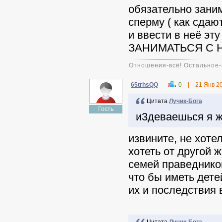
обязательно заним
сперму ( как сдаю
и ввести в неё эт
ЗАНИМАТЬСЯ С 
Отношения-всё! Остальное-
65trhsQQ
0
|
21 Янв 2
Цитата
Лучик-Бога
Гость
и3деваешься я ж
извините, не хоте
хотеть от другой 
семей праведников
что бы иметь дете
их и последствия 