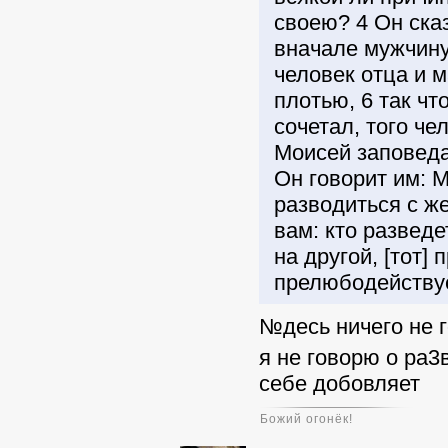
своею? 4 Он сказ
вначале мужчину
человек отца и м
плотью, 6 так чт
сочетал, того че
Моисей заповеда
Он говорит им: 
разводиться с ж
вам: кто развед
на другой, [тот
прелюбодействуе
№десь ничего не г
я не говорю о ра3
себе добовляет
Божий огонёк!