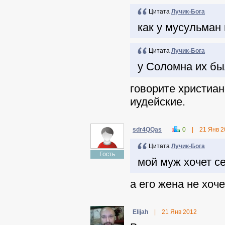
Цитата
Лучик-Бога
как у мусульман
Цитата
Лучик-Бога
у Соломна их бы
говорите христиа
иудейские.
sdr4QQas
0
|
21 Янв 2
Цитата
Лучик-Бога
Гость
мой муж хочет с
а его жена не хоч
Elijah
|
21 Янв 2012