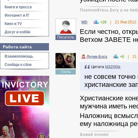
Книги и пресса
Поклоняйтесь Богу а не биб
Интернет и IT
WD
+28
|
21 Янв 2012
Кино и TV
Если честно, откр
Досуг и хобби
Писатель
Ветхом ЗАВЕТЕ не
Работа сайта
Взаимопомощь
Лучик-Бога
+6
|
21
Сообщи о сбое
Цитата
fd32QQa
Гость
не совсем точно
христианские за
Христианские кон
мужчина иметь не
Наложниц всмысле
ему наложница ре
Божий огонёк!