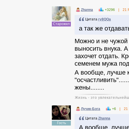
Zhanna
+3296
|
21 
Цитата
ry8QQa
Старожил
а так же отдават
Можно и не чужой
выносить внука. А
захочет отдать. К
семенем мужа подсаж
А вообще, лучше 
"осчастливить"....
жены........
Жизнь - это увлекательней
Лучик-Бога
+6
|
21
Цитата
Zhanna
Гость
А вообще, лучше