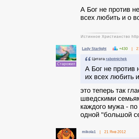
А Бог не против н
всех любить и о в
Истинное Христианство http:
Lady Starlight
+430
|
2
Цитата
rabotnichek
Старожил
А Бог не против
их всех любить и
это теперь так гл
шведскими семьям
каждого мужа - по
одной "большой с
mikola1
|
21 Янв 2012