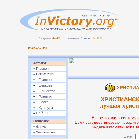
Ресурсов:
44 493
Заходов с 1 числа:
53 069
НОВОСТИ:
Каталог
Главная
НОВОСТИ
Главное
Церковь
ХРИСТИА
Общество
Гонения
ХРИСТИАНСК
Наука
лучшая христ
Культура
САЙТЫ
Вы не вошли в систему 
Общение
Если вы здесь впервые - введите
Форум
будете автоматически з
Знакомства
E-mail