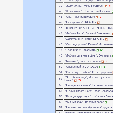
38
"Творец красоты (укр.)", Александр
39
"Жемчужина", Яков Пештерян
-6
40
"Жемчужина", Константин Косячков
41
"Она", Глас вопиющего
-9
42
"Не сдавайся", REALITY
-18
43
"Всемогущий Бог ( feat - Нарек)", Ви
44
"Любовь Твоя", Евгений Литвиненко
45
"Электронные Шаги", REALITY
-15
46
"Самое дорогое", Евгений Литвинен
47
"Твоя (укр.)", Оксамита
+26
48
"Любовь сильнее войны", Оксамита
49
"Молитва", Лана Бахолдина
-2
50
"Слепая война", DROZDY
+3
51
"Он всегда с тобой", Катя Гордиенко
"За Тобой пойду", Максим Лукьянов,
52
Божье"
-24
53
"Не удаляйся меня", Евгений Литви
54
"Я воин живого Бога", Олег Сокольв
55
"Господь царствует", Кубарева Анас
56
"Чудный край", Валерий Короп
+6
57
"Недавно метель бушевала", группа