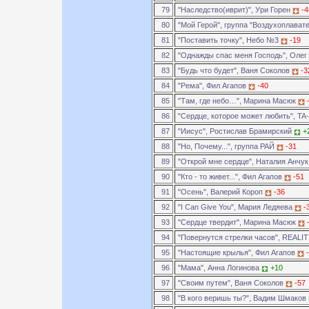
79
"Наследство(иврит)", Ури Горен
-4
80
"Мой Герой", группа "Воздухоплават
81
"Поставить точку", Небо №3
-19
82
"Однажды спас меня Господь", Оле
83
"Будь что будет", Ваня Соколов
-3
84
"Рема", Фил Агапов
-40
85
"Там, где небо…", Марина Масюк
86
"Сердце, которое может любить", TA
87
"Иисус", Ростислав Брамирский
+
88
"Но, Почему...", группа РАЙ
-31
89
"Открой мне сердце", Наталия Анчу
90
"Кто - то живет...", Фил Агапов
-51
91
"Осень", Валерий Короп
-36
92
"I Can Give You", Мария Ледяева
-
93
"Сердце твердит", Марина Масюк
94
"Повернутся стрелки часов", REALI
95
"Настоящие крылья", Фил Агапов
96
"Мама", Анна Логинова
+10
97
"Своим путем", Ваня Соколов
-57
98
"В кого веришь ты?", Вадим Шмаков