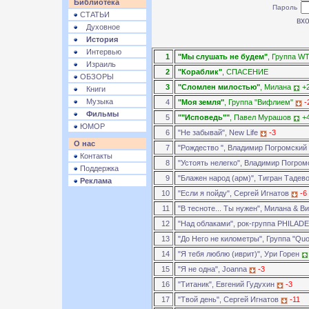
Библиотека
Пароль
СТАТЬИ
Духовное
История
Интервью
1
"Мы слушать не будем"
, Группа WT
Израиль
2
"Кораблик"
, СПАСЕНИЕ
ОБЗОРЫ
3
"Сломлен милостью"
, Милана
+
Книги
Музыка
4
"Моя земля"
, Группа "Вифлием"
-
Фильмы
5
""Исповедь""
, Павел Мурашов
+
ЮМОР
6
"Не забывай", New Life
-3
О нас
7
"Рождество ", Владимир Погромский
Контакты
8
"Устоять нелегко", Владимир Погро
Поддержка
9
"Блажен народ (арм)", Тигран Тадев
Реклама
10
"Если я пойду", Сергей Игнатов
-6
11
"В тесноте... Ты нужен", Милана & 
12
"Над облаками", рок-группа PHILAD
13
"До Него не километры", Группа "Qu
14
"Я тебя люблю (иврит)", Ури Горен
15
"Я не одна", Joanna
-3
16
"Титаник", Евгений Гудухин
-3
17
"Твой день", Сергей Игнатов
-11