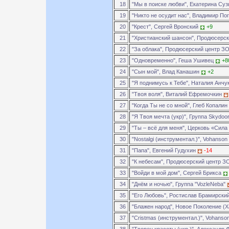
18
"Мы в поиске любви", Екатерина Су
19
"Никто не осудит нас", Владимир П
20
"Крест", Сергей Вронский
+9
21
"Христианский шансон", Продюсерс
22
"За облака", Продюсерский центр 
23
"Одновременно", Геша Ушивец
+8
24
"Сын мой", Влад Канашин
+2
25
"Я поднимусь к Тебе", Наталия Анчу
26
"Твоя воля", Виталий Ефремочкин
27
"Когда Ты не со мной", Глеб Копалин
28
"Я Твоя мечта (укр)", Группа Skydoo
29
"Ты – всё для меня", Церковь «Сила
30
"Nostalgi (инструментал.)", Vohanson
31
"Папа", Евгений Гудухин
-14
32
"К небесам", Продюсерский центр 
33
"Войди в мой дом", Сергей Брикса
34
"Днём и ночью", Группа "VozleNeba"
35
"Его Любовь", Ростислав Брамирски
36
"Блажен народ", Новое Поколение (
37
"Cristmas (инструментал.)", Vohanso