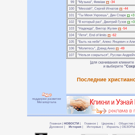
99
"Музыка", Фимiам
-34
100
"Messiah", Сергей Игнатов
-44
101
"Ты Меня Укроешь", Дин Спарк
+3
102
"В который раз", Дмитрий Гузов
+3
103
"Надежда", Виктор Жулин
-54
104
"Лети", End of limits
-62
105
"Быть на небе", Алекс Янцевич и Ал
106
"Молитесь", Дэвид Анно
-49
107
"Нельзя сокрыться", Руслан Андрей
[для скачивания кликните
и выберите
"Сохр
Последние христианс
поддержи развитие
Мегапортала
Главная
|
НОВОСТИ
|
Главное
|
Церковь
|
Общество
Духовное
|
История
|
Интервью
|
Израиль
|
ОБЗОР