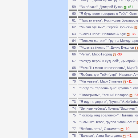
58
"Иисус", Дима Фрэш группа "Пред П
59
"За облака", Дмитрий Гузов
+51
60
"Я буду всем говорить о Тебе", Оле
61
"Прости меня", Ростислав Брамирс
62
"Милая где ты?", Сергей Вронский
63
"Слезы неба", Наталия Анчук
-36
64
"Письмо матери", Группа Междунар
65
"Молитва (инстр.)", Денис Вуколов
66
"Регги", МироТворец
-30
67
"Между верой и судьбой", Дмитрий
68
"Если Ты меня не позовешь", Миро
69
"Любовь для Тебя (укр)", Наталия А
70
"Мы живем", Марк Яковлев
-11
71
"Когда ты теряешь дни", группа "Тё
72
"Пилигримы", Евгений Назаров
-5
73
"Я иду по дороге", Группа "VozleNeb
74
"Вечные небеса", Группа "Вифлием"
75
"Господь над вселенной", Наташа Г
76
"Слышит Небо", группа "ManGooSt"
77
"Любовь есть", Оксамита
-19
78
"Дальше", Лана Бахолдина
-41