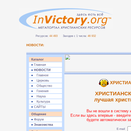
Ресурсов:
44 493
Заходов с 1 числа:
46 932
НОВОСТИ:
Каталог
Главная
НОВОСТИ
Главное
Церковь
ХРИСТИА
Общество
Гонения
ХРИСТИАНСК
Наука
лучшая христ
Культура
САЙТЫ
Вы не вошли в систему 
Общение
Если вы здесь впервые - введите
Форум
будете автоматически з
Знакомства
E-mail