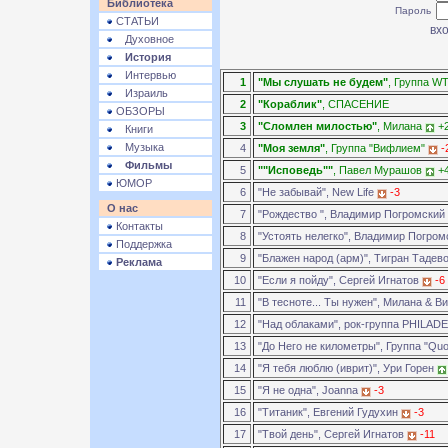
Библиотека
Пароль
СТАТЬИ
Духовное
История
Интервью
1
"Мы слушать не будем"
, Группа WT
Израиль
2
"Кораблик"
, СПАСЕНИЕ
ОБЗОРЫ
3
"Сломлен милостью"
, Милана
+
Книги
Музыка
4
"Моя земля"
, Группа "Вифлием"
-
Фильмы
5
""Исповедь""
, Павел Мурашов
+
ЮМОР
6
"Не забывай", New Life
-3
О нас
7
"Рождество ", Владимир Погромский
Контакты
8
"Устоять нелегко", Владимир Погро
Поддержка
9
"Блажен народ (арм)", Тигран Тадев
Реклама
10
"Если я пойду", Сергей Игнатов
-6
11
"В тесноте... Ты нужен", Милана & 
12
"Над облаками", рок-группа PHILAD
13
"До Него не километры", Группа "Qu
14
"Я тебя люблю (иврит)", Ури Горен
15
"Я не одна", Joanna
-3
16
"Титаник", Евгений Гудухин
-3
17
"Твой день", Сергей Игнатов
-11