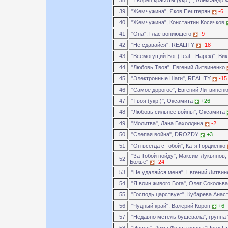
38
"Творец красоты (укр.)", Александр
39
"Жемчужина", Яков Пештерян
-6
40
"Жемчужина", Константин Косячков
41
"Она", Глас вопиющего
-9
42
"Не сдавайся", REALITY
-18
43
"Всемогущий Бог ( feat - Нарек)", Ви
44
"Любовь Твоя", Евгений Литвиненко
45
"Электронные Шаги", REALITY
-15
46
"Самое дорогое", Евгений Литвинен
47
"Твоя (укр.)", Оксамита
+26
48
"Любовь сильнее войны", Оксамита
49
"Молитва", Лана Бахолдина
-2
50
"Слепая война", DROZDY
+3
51
"Он всегда с тобой", Катя Гордиенко
"За Тобой пойду", Максим Лукьянов,
52
Божье"
-24
53
"Не удаляйся меня", Евгений Литви
54
"Я воин живого Бога", Олег Сокольв
55
"Господь царствует", Кубарева Анас
56
"Чудный край", Валерий Короп
+6
57
"Недавно метель бушевала", группа