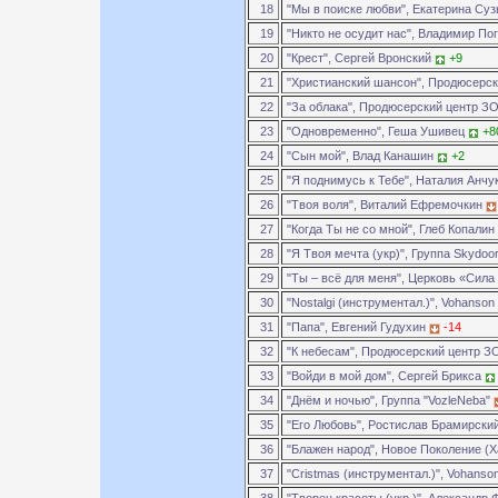
18
"Мы в поиске любви", Екатерина Су
19
"Никто не осудит нас", Владимир П
20
"Крест", Сергей Вронский
+9
21
"Христианский шансон", Продюсерс
22
"За облака", Продюсерский центр 
23
"Одновременно", Геша Ушивец
+8
24
"Сын мой", Влад Канашин
+2
25
"Я поднимусь к Тебе", Наталия Анчу
26
"Твоя воля", Виталий Ефремочкин
27
"Когда Ты не со мной", Глеб Копалин
28
"Я Твоя мечта (укр)", Группа Skydoo
29
"Ты – всё для меня", Церковь «Сила
30
"Nostalgi (инструментал.)", Vohanson
31
"Папа", Евгений Гудухин
-14
32
"К небесам", Продюсерский центр 
33
"Войди в мой дом", Сергей Брикса
34
"Днём и ночью", Группа "VozleNeba"
35
"Его Любовь", Ростислав Брамирски
36
"Блажен народ", Новое Поколение (
37
"Cristmas (инструментал.)", Vohanso