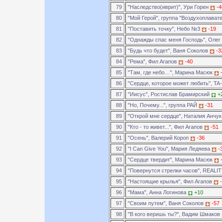
79
"Наследство(иврит)", Ури Горен
-4
80
"Мой Герой", группа "Воздухоплават
81
"Поставить точку", Небо №3
-19
82
"Однажды спас меня Господь", Оле
83
"Будь что будет", Ваня Соколов
-3
84
"Рема", Фил Агапов
-40
85
"Там, где небо…", Марина Масюк
86
"Сердце, которое может любить", TA
87
"Иисус", Ростислав Брамирский
+
88
"Но, Почему...", группа РАЙ
-31
89
"Открой мне сердце", Наталия Анчу
90
"Кто - то живет...", Фил Агапов
-51
91
"Осень", Валерий Короп
-36
92
"I Can Give You", Мария Ледяева
-
93
"Сердце твердит", Марина Масюк
94
"Повернутся стрелки часов", REALI
95
"Настоящие крылья", Фил Агапов
96
"Мама", Анна Логинова
+10
97
"Своим путем", Ваня Соколов
-57
98
"В кого веришь ты?", Вадим Шмаков