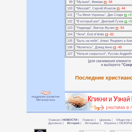
99
"Музыка", Фимiам
-34
100
"Messiah", Сергей Игнатов
-44
101
"Ты Меня Укроешь", Дин Спарк
+3
102
"В который раз", Дмитрий Гузов
+3
103
"Надежда", Виктор Жулин
-54
104
"Лети", End of limits
-62
105
"Быть на небе", Алекс Янцевич и Ал
106
"Молитесь", Дэвид Анно
-49
107
"Нельзя сокрыться", Руслан Андрей
[для скачивания кликните
и выберите
"Сохр
Последние христианс
поддержи развитие
Мегапортала
Главная
|
НОВОСТИ
|
Главное
|
Церковь
|
Общество
Духовное
|
История
|
Интервью
|
Израиль
|
ОБЗОР