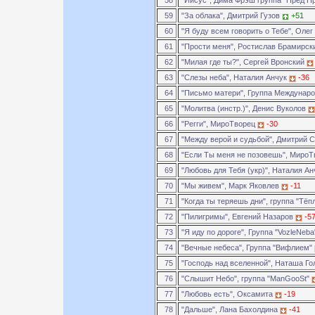
58
"Иисус", Дима Фрэш группа "Пред П
59
"За облака", Дмитрий Гузов
+51
60
"Я буду всем говорить о Тебе", Оле
61
"Прости меня", Ростислав Брамирс
62
"Милая где ты?", Сергей Вронский
63
"Слезы неба", Наталия Анчук
-36
64
"Письмо матери", Группа Междунар
65
"Молитва (инстр.)", Денис Вуколов
66
"Регги", МироТворец
-30
67
"Между верой и судьбой", Дмитрий
68
"Если Ты меня не позовешь", Миро
69
"Любовь для Тебя (укр)", Наталия А
70
"Мы живем", Марк Яковлев
-11
71
"Когда ты теряешь дни", группа "Тё
72
"Пилигримы", Евгений Назаров
-5
73
"Я иду по дороге", Группа "VozleNeb
74
"Вечные небеса", Группа "Вифлием"
75
"Господь над вселенной", Наташа Г
76
"Слышит Небо", группа "ManGooSt"
77
"Любовь есть", Оксамита
-19
78
"Дальше", Лана Бахолдина
-41