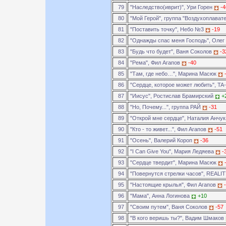
79
"Наследство(иврит)", Ури Горен
-4
80
"Мой Герой", группа "Воздухоплават
81
"Поставить точку", Небо №3
-19
82
"Однажды спас меня Господь", Оле
83
"Будь что будет", Ваня Соколов
-3
84
"Рема", Фил Агапов
-40
85
"Там, где небо…", Марина Масюк
86
"Сердце, которое может любить", TA
87
"Иисус", Ростислав Брамирский
+
88
"Но, Почему...", группа РАЙ
-31
89
"Открой мне сердце", Наталия Анчу
90
"Кто - то живет...", Фил Агапов
-51
91
"Осень", Валерий Короп
-36
92
"I Can Give You", Мария Ледяева
-
93
"Сердце твердит", Марина Масюк
94
"Повернутся стрелки часов", REALI
95
"Настоящие крылья", Фил Агапов
96
"Мама", Анна Логинова
+10
97
"Своим путем", Ваня Соколов
-57
98
"В кого веришь ты?", Вадим Шмаков