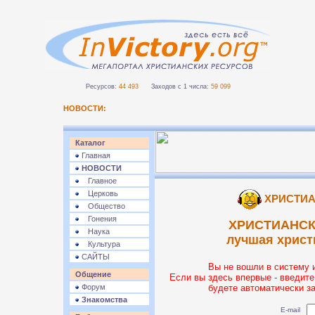
Ресурсов:
44 493
Заходов с 1 числа:
59 099
НОВОСТИ:
Каталог
Главная
НОВОСТИ
Главное
Церковь
ХРИСТИА
Общество
Гонения
ХРИСТИАНСК
Наука
лучшая христ
Культура
САЙТЫ
Вы не вошли в систему 
Общение
Если вы здесь впервые - введите
Форум
будете автоматически з
Знакомства
E-mail