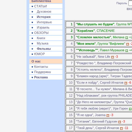
Библиотека
Пароль
СТАТЬИ
Духовное
История
Интервью
1
"Мы слушать не будем"
, Группа WT
Израиль
2
"Кораблик"
, СПАСЕНИЕ
ОБЗОРЫ
3
"Сломлен милостью"
, Милана
+
Книги
Музыка
4
"Моя земля"
, Группа "Вифлием"
-
Фильмы
5
""Исповедь""
, Павел Мурашов
+
ЮМОР
6
"Не забывай", New Life
-3
О нас
7
"Рождество ", Владимир Погромский
Контакты
8
"Устоять нелегко", Владимир Погро
Поддержка
9
"Блажен народ (арм)", Тигран Тадев
Реклама
10
"Если я пойду", Сергей Игнатов
-6
11
"В тесноте... Ты нужен", Милана & 
12
"Над облаками", рок-группа PHILAD
13
"До Него не километры", Группа "Qu
14
"Я тебя люблю (иврит)", Ури Горен
15
"Я не одна", Joanna
-3
16
"Титаник", Евгений Гудухин
-3
17
"Твой день", Сергей Игнатов
-11