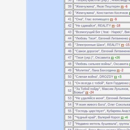
38
"Творец красоты (укр.)", Александр
39
"Жемчужина", Яков Пештерян
-6
40
"Жемчужина", Константин Косячков
41
"Она", Глас вопиющего
-9
42
"Не сдавайся", REALITY
-18
43
"Всемогущий Бог ( feat - Нарек)", Ви
44
"Любовь Твоя", Евгений Литвиненко
45
"Электронные Шаги", REALITY
-15
46
"Самое дорогое", Евгений Литвинен
47
"Твоя (укр.)", Оксамита
+26
48
"Любовь сильнее войны", Оксамита
49
"Молитва", Лана Бахолдина
-2
50
"Слепая война", DROZDY
+3
51
"Он всегда с тобой", Катя Гордиенко
"За Тобой пойду", Максим Лукьянов,
52
Божье"
-24
53
"Не удаляйся меня", Евгений Литви
54
"Я воин живого Бога", Олег Сокольв
55
"Господь царствует", Кубарева Анас
56
"Чудный край", Валерий Короп
+6
57
"Недавно метель бушевала", группа