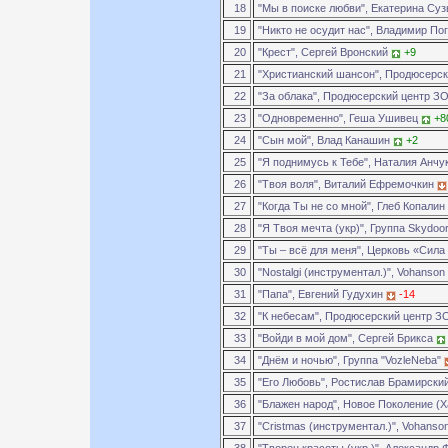
18
"Мы в поиске любви", Екатерина Су
19
"Никто не осудит нас", Владимир П
20
"Крест", Сергей Вронский
+9
21
"Христианский шансон", Продюсерс
22
"За облака", Продюсерский центр 
23
"Одновременно", Геша Ушивец
+8
24
"Сын мой", Влад Канашин
+2
25
"Я поднимусь к Тебе", Наталия Анчу
26
"Твоя воля", Виталий Ефремочкин
27
"Когда Ты не со мной", Глеб Копалин
28
"Я Твоя мечта (укр)", Группа Skydoo
29
"Ты – всё для меня", Церковь «Сила
30
"Nostalgi (инструментал.)", Vohanson
31
"Папа", Евгений Гудухин
-14
32
"К небесам", Продюсерский центр 
33
"Войди в мой дом", Сергей Брикса
34
"Днём и ночью", Группа "VozleNeba"
35
"Его Любовь", Ростислав Брамирски
36
"Блажен народ", Новое Поколение (
37
"Cristmas (инструментал.)", Vohanso