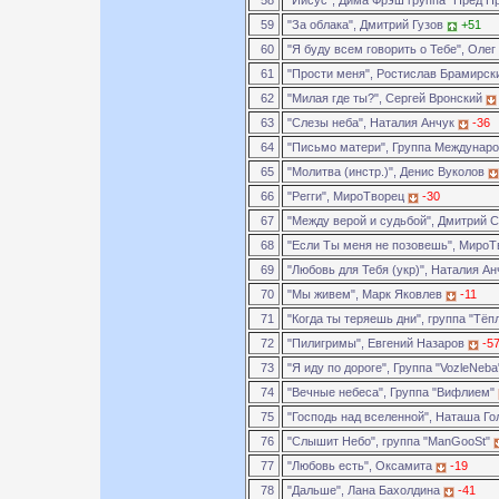
58
"Иисус", Дима Фрэш группа "Пред П
59
"За облака", Дмитрий Гузов
+51
60
"Я буду всем говорить о Тебе", Оле
61
"Прости меня", Ростислав Брамирс
62
"Милая где ты?", Сергей Вронский
63
"Слезы неба", Наталия Анчук
-36
64
"Письмо матери", Группа Междунар
65
"Молитва (инстр.)", Денис Вуколов
66
"Регги", МироТворец
-30
67
"Между верой и судьбой", Дмитрий
68
"Если Ты меня не позовешь", Миро
69
"Любовь для Тебя (укр)", Наталия А
70
"Мы живем", Марк Яковлев
-11
71
"Когда ты теряешь дни", группа "Тё
72
"Пилигримы", Евгений Назаров
-5
73
"Я иду по дороге", Группа "VozleNeb
74
"Вечные небеса", Группа "Вифлием"
75
"Господь над вселенной", Наташа Г
76
"Слышит Небо", группа "ManGooSt"
77
"Любовь есть", Оксамита
-19
78
"Дальше", Лана Бахолдина
-41