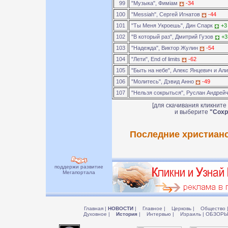
99
"Музыка", Фимiам
-34
100
"Messiah", Сергей Игнатов
-44
101
"Ты Меня Укроешь", Дин Спарк
+3
102
"В который раз", Дмитрий Гузов
+3
103
"Надежда", Виктор Жулин
-54
104
"Лети", End of limits
-62
105
"Быть на небе", Алекс Янцевич и Ал
106
"Молитесь", Дэвид Анно
-49
107
"Нельзя сокрыться", Руслан Андрей
[для скачивания кликните
и выберите
"Сохр
Последние христианс
поддержи развитие
Мегапортала
Главная
|
НОВОСТИ
|
Главное
|
Церковь
|
Общество
Духовное
|
История
|
Интервью
|
Израиль
|
ОБЗОР