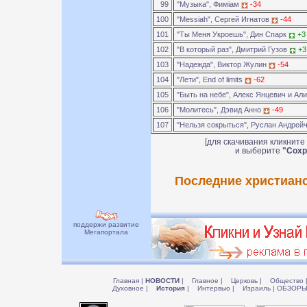
99
"Музыка", Фимiам
-34
100
"Messiah", Сергей Игнатов
-44
101
"Ты Меня Укроешь", Дин Спарк
+3
102
"В который раз", Дмитрий Гузов
+3
103
"Надежда", Виктор Жулин
-54
104
"Лети", End of limits
-62
105
"Быть на небе", Алекс Янцевич и Ал
106
"Молитесь", Дэвид Анно
-49
107
"Нельзя сокрыться", Руслан Андрей
[для скачивания кликните
и выберите
"Сохр
Последние христианс
поддержи развитие
Мегапортала
Главная
|
НОВОСТИ
|
Главное
|
Церковь
|
Общество
Духовное
|
История
|
Интервью
|
Израиль
|
ОБЗОР