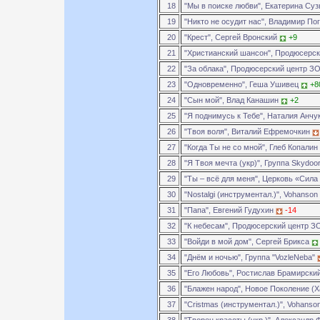
18
"Мы в поиске любви", Екатерина Су
19
"Никто не осудит нас", Владимир П
20
"Крест", Сергей Вронский
+9
21
"Христианский шансон", Продюсерс
22
"За облака", Продюсерский центр 
23
"Одновременно", Геша Ушивец
+8
24
"Сын мой", Влад Канашин
+2
25
"Я поднимусь к Тебе", Наталия Анчу
26
"Твоя воля", Виталий Ефремочкин
27
"Когда Ты не со мной", Глеб Копалин
28
"Я Твоя мечта (укр)", Группа Skydoo
29
"Ты – всё для меня", Церковь «Сила
30
"Nostalgi (инструментал.)", Vohanson
31
"Папа", Евгений Гудухин
-14
32
"К небесам", Продюсерский центр 
33
"Войди в мой дом", Сергей Брикса
34
"Днём и ночью", Группа "VozleNeba"
35
"Его Любовь", Ростислав Брамирски
36
"Блажен народ", Новое Поколение (
37
"Cristmas (инструментал.)", Vohanso