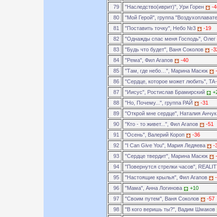
79
"Наследство(иврит)", Ури Горен
-4
80
"Мой Герой", группа "Воздухоплават
81
"Поставить точку", Небо №3
-19
82
"Однажды спас меня Господь", Оле
83
"Будь что будет", Ваня Соколов
-3
84
"Рема", Фил Агапов
-40
85
"Там, где небо…", Марина Масюк
86
"Сердце, которое может любить", TA
87
"Иисус", Ростислав Брамирский
+
88
"Но, Почему...", группа РАЙ
-31
89
"Открой мне сердце", Наталия Анчу
90
"Кто - то живет...", Фил Агапов
-51
91
"Осень", Валерий Короп
-36
92
"I Can Give You", Мария Ледяева
-
93
"Сердце твердит", Марина Масюк
94
"Повернутся стрелки часов", REALI
95
"Настоящие крылья", Фил Агапов
96
"Мама", Анна Логинова
+10
97
"Своим путем", Ваня Соколов
-57
98
"В кого веришь ты?", Вадим Шмаков