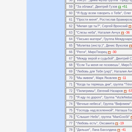
58
"Иисус", Дима Фрэш группа "Пред П
59
"За облака", Дмитрий Гузов
+51
60
"Я буду всем говорить о Тебе", Оле
61
"Прости меня", Ростислав Брамирс
62
"Милая где ты?", Сергей Вронский
63
"Слезы неба", Наталия Анчук
-36
64
"Письмо матери", Группа Междунар
65
"Молитва (инстр.)", Денис Вуколов
66
"Регги", МироТворец
-30
67
"Между верой и судьбой", Дмитрий
68
"Если Ты меня не позовешь", Миро
69
"Любовь для Тебя (укр)", Наталия А
70
"Мы живем", Марк Яковлев
-11
71
"Когда ты теряешь дни", группа "Тё
72
"Пилигримы", Евгений Назаров
-5
73
"Я иду по дороге", Группа "VozleNeb
74
"Вечные небеса", Группа "Вифлием"
75
"Господь над вселенной", Наташа Г
76
"Слышит Небо", группа "ManGooSt"
77
"Любовь есть", Оксамита
-19
78
"Дальше", Лана Бахолдина
-41