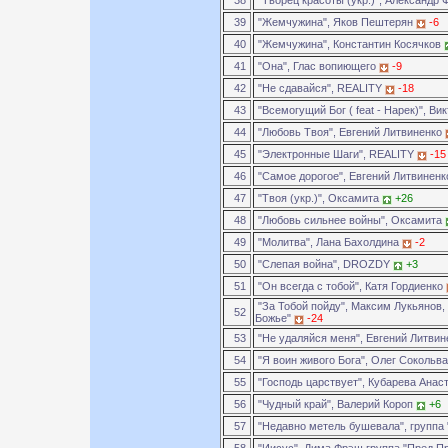
38
"Творец красоты (укр.)", Александр
39
"Жемчужина", Яков Пештерян
-6
40
"Жемчужина", Константин Косячков
41
"Она", Глас вопиющего
-9
42
"Не сдавайся", REALITY
-18
43
"Всемогущий Бог ( feat - Нарек)", Ви
44
"Любовь Твоя", Евгений Литвиненко
45
"Электронные Шаги", REALITY
-15
46
"Самое дорогое", Евгений Литвинен
47
"Твоя (укр.)", Оксамита
+26
48
"Любовь сильнее войны", Оксамита
49
"Молитва", Лана Бахолдина
-2
50
"Слепая война", DROZDY
+3
51
"Он всегда с тобой", Катя Гордиенко
"За Тобой пойду", Максим Лукьянов,
52
Божье"
-24
53
"Не удаляйся меня", Евгений Литви
54
"Я воин живого Бога", Олег Сокольв
55
"Господь царствует", Кубарева Анас
56
"Чудный край", Валерий Короп
+6
57
"Недавно метель бушевала", группа