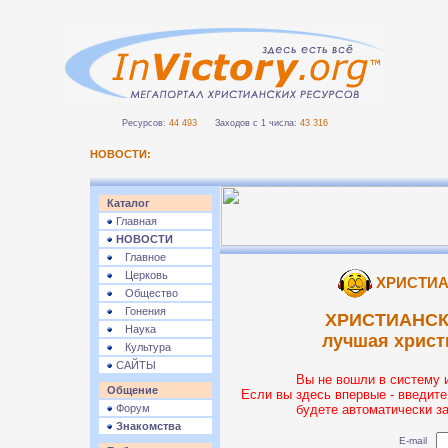
Ресурсов:
44 493
Заходов с 1 числа:
43 316
НОВОСТИ:
Каталог
Главная
НОВОСТИ
Главное
Церковь
ХРИСТИА
Общество
Гонения
ХРИСТИАНСК
Наука
лучшая христ
Культура
САЙТЫ
Вы не вошли в систему 
Общение
Если вы здесь впервые - введите
Форум
будете автоматически з
Знакомства
E-mail