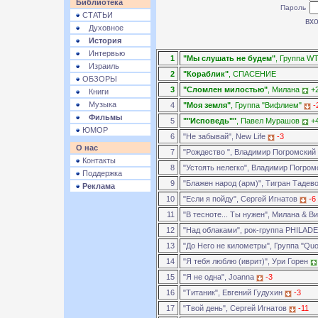
Библиотека
Пароль
СТАТЬИ
Духовное
История
Интервью
1
"Мы слушать не будем"
, Группа WT
Израиль
2
"Кораблик"
, СПАСЕНИЕ
ОБЗОРЫ
3
"Сломлен милостью"
, Милана
+
Книги
Музыка
4
"Моя земля"
, Группа "Вифлием"
-
Фильмы
5
""Исповедь""
, Павел Мурашов
+
ЮМОР
6
"Не забывай", New Life
-3
О нас
7
"Рождество ", Владимир Погромский
Контакты
8
"Устоять нелегко", Владимир Погро
Поддержка
9
"Блажен народ (арм)", Тигран Тадев
Реклама
10
"Если я пойду", Сергей Игнатов
-6
11
"В тесноте... Ты нужен", Милана & 
12
"Над облаками", рок-группа PHILAD
13
"До Него не километры", Группа "Qu
14
"Я тебя люблю (иврит)", Ури Горен
15
"Я не одна", Joanna
-3
16
"Титаник", Евгений Гудухин
-3
17
"Твой день", Сергей Игнатов
-11