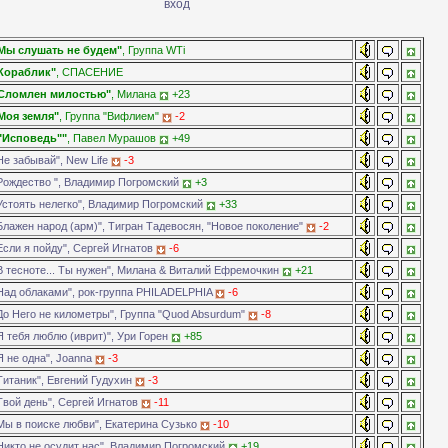
Мы слушать не будем"
, Группа WTi
Кораблик"
, СПАСЕНИЕ
Сломлен милостью"
, Милана
+23
Моя земля"
, Группа "Вифлием"
-2
"Исповедь""
, Павел Мурашов
+49
Не забывай", New Life
-3
Рождество ", Владимир Погромский
+3
Устоять нелегко", Владимир Погромский
+33
Блажен народ (арм)", Тигран Тадевосян, "Новое поколение"
-2
Если я пойду", Сергей Игнатов
-6
В тесноте... Ты нужен", Милана & Виталий Ефремочкин
+21
Над облаками", рок-группа PHILADELPHIA
-6
До Него не километры", Группа "Quod Absurdum"
-8
Я тебя люблю (иврит)", Ури Горен
+85
Я не одна", Joanna
-3
Титаник", Евгений Гудухин
-3
Твой день", Сергей Игнатов
-11
Мы в поиске любви", Екатерина Сузько
-10
Никто не осудит нас", Владимир Погромский
+19