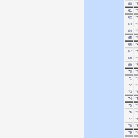
60
"
61
"
62
"
63
"
64
"
65
"
66
"
67
"
68
"
69
"
70
"
71
"
72
"
73
"Я
74
"
75
"
76
"
77
"
78
"
79
"