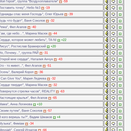
Мой Герой", группа "Воздухоплаватели"
-59
Поставить точку", Небо №3
-19
Однажды спас меня Господь", Олег Юрьев
-39
Будь что будет", Ваня Соколов
-32
Рема", Фил Агапов
-40
Там, где небо…", Марина Масюк
-44
Сердце, которое может любить", TA-NI
+22
Иисус", Ростислав Брамирский
+20
о, Почему...", группа РАЙ
-31
Открой мне сердце", Наталия Анчук
-43
то - то живет...", Фил Агапов
-51
Осень", Валерий Короп
-36
I Can Give You", Мария Ледяева
-32
Сердце твердит", Марина Масюк
-32
Повернутся стрелки часов", REALITY
-63
Настоящие крылья", Фил Агапов
-65
Мама", Анна Логинова
+10
Своим путем", Ваня Соколов
-57
В кого веришь ты?", Вадим Шмаков
+4
Музыка", Фимiам
-34
Messiah", Сергей Игнатов
-44