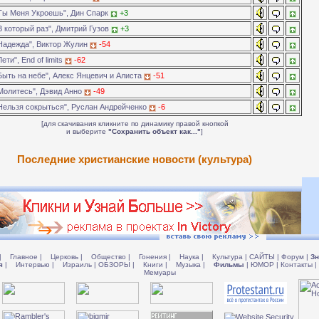
Ты Меня Укроешь", Дин Спарк
+3
В который раз", Дмитрий Гузов
+3
Надежда", Виктор Жулин
-54
ети", End of limits
-62
Быть на небе", Алекс Янцевич и Алиста
-51
Молитесь", Дэвид Анно
-49
Нельзя сокрыться", Руслан Андрейченко
-6
[для скачивания кликните по динамику правой кнопкой
и выберите
"Сохранить объект как..."
]
Последние христианские новости (культура)
|
Главное
|
Церковь
|
Общество
|
Гонения
|
Наука
|
Культура
|
САЙТЫ
|
Форум
|
Зн
я
|
Интервью
|
Израиль
|
ОБЗОРЫ
|
Книги
|
Музыка
|
Фильмы
|
ЮМОР
|
Контакты
|
Мемуары