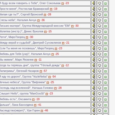
Я буду всем говорить о Тебе", Олег Сокольвак
-23
Прости меня", Ростислав Брамирский
-19
Милая где ты?", Сергей Вронский
-28
Слезы неба", Наталия Анчук
-36
Письмо матери", Группа Международной миссии "ЕМ"
-30
Молитва (инстр.)", Денис Вуколов
-15
Регги", МироТворец
-30
Между верой и судьбой", Дмитрий Сухомлинов
-21
Если Ты меня не позовешь", МироТворец
-23
Любовь для Тебя (укр)", Наталия Анчук
-25
Мы живем", Марк Яковлев
-11
Когда ты теряешь дни", группа "Тёплый дождь"
-12
Пилигримы", Евгений Назаров
-57
 иду по дороге", Группа "VozleNeba"
-54
Вечные небеса", Группа "Вифлием"
-25
Господь над вселенной", Наташа Головко
-28
Слышит Небо", группа "ManGooSt"
-23
Любовь есть", Оксамита
-19
Дальше", Лана Бахолдина
-41
Наследство(иврит)", Ури Горен
-46