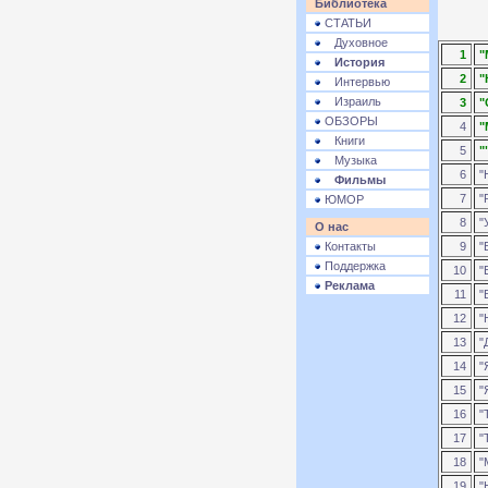
Библиотека
СТАТЬИ
Духовное
1
"
История
2
"
Интервью
Израиль
3
"
ОБЗОРЫ
4
"
Книги
5
"
Музыка
6
"
Фильмы
7
"
ЮМОР
8
"
О нас
Контакты
9
"
Поддержка
10
"
Реклама
11
"
12
"
13
"
14
"
15
"
16
"
17
"
18
"
19
"