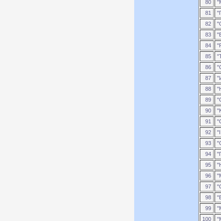
80
"
81
"
82
"
83
"
84
"
85
"
86
"
87
"
88
"Н
89
"
90
"К
91
"
92
"
93
"
94
"
95
"
96
"
97
"
98
"
99
"
100
"