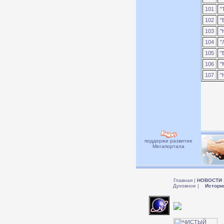
101
"
102
"
103
"
104
"Л
105
"
106
"
107
"
поддержи развитие
Мегапортала
Главная
|
НОВОСТИ
Духовное
|
Истори