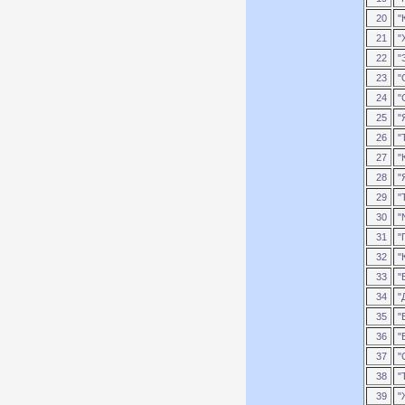
20
"
21
"
22
"
23
"
24
"
25
"
26
"
27
"
28
"Я
29
"
30
"N
31
"
32
"
33
"
34
"
35
"
36
"
37
"C
38
"
39
"