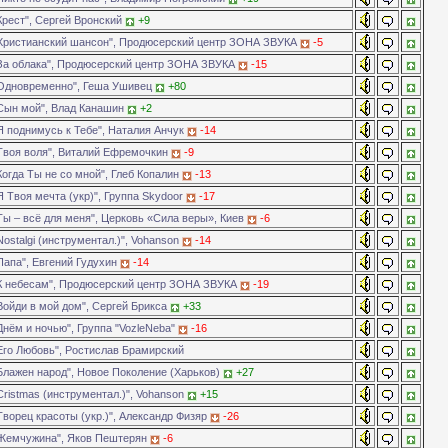
Крест", Сергей Вронский
+9
Христианский шансон", Продюсерский центр ЗОНА ЗВУКА
-5
За облака", Продюсерский центр ЗОНА ЗВУКА
-15
Одновременно", Геша Ушивец
+80
Сын мой", Влад Канашин
+2
Я поднимусь к Тебе", Наталия Анчук
-14
Твоя воля", Виталий Ефремочкин
-9
Когда Ты не со мной", Глеб Копалин
-13
 Твоя мечта (укр)", Группа Skydoor
-17
Ты – всё для меня", Церковь «Сила веры», Киев
-6
ostalgi (инструментал.)", Vohanson
-14
Папа", Евгений Гудухин
-14
К небесам", Продюсерский центр ЗОНА ЗВУКА
-19
Войди в мой дом", Сергей Брикса
+33
Днём и ночью", Группа "VozleNeba"
-16
Его Любовь", Ростислав Брамирский
Блажен народ", Новое Поколение (Харьков)
+27
ristmas (инструментал.)", Vohanson
+15
Творец красоты (укр.)", Александр Физяр
-26
Жемчужина", Яков Пештерян
-6