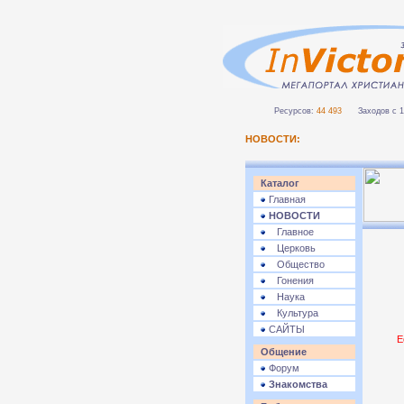
Ресурсов:
44 493
Заходов с 1 
НОВОСТИ:
Каталог
Главная
НОВОСТИ
Главное
Церковь
Общество
Гонения
Наука
Культура
САЙТЫ
Е
Общение
Форум
Знакомства