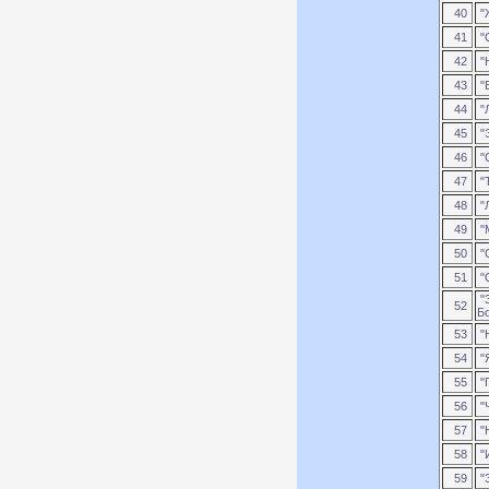
40
"
41
"
42
"
43
"В
44
"
45
"
46
"
47
"
48
"
49
"
50
"
51
"О
"
52
Б
53
"
54
"
55
"
56
"
57
"
58
"
59
"