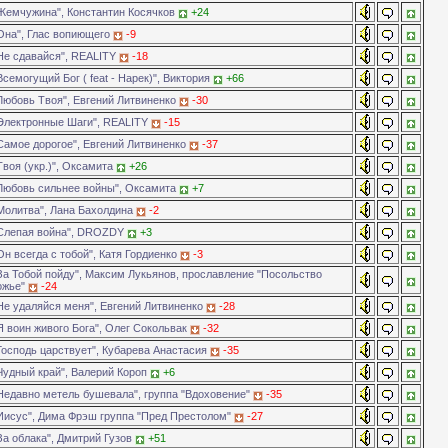
Жемчужина", Константин Косячков
+24
Она", Глас вопиющего
-9
Не сдавайся", REALITY
-18
семогущий Бог ( feat - Нарек)", Виктория
+66
Любовь Твоя", Евгений Литвиненко
-30
Электронные Шаги", REALITY
-15
Самое дорогое", Евгений Литвиненко
-37
Твоя (укр.)", Оксамита
+26
Любовь сильнее войны", Оксамита
+7
Молитва", Лана Бахолдина
-2
Слепая война", DROZDY
+3
н всегда с тобой", Катя Гордиенко
-3
За Тобой пойду", Максим Лукьянов, прославление "Посольство
ожье"
-24
Не удаляйся меня", Евгений Литвиненко
-28
Я воин живого Бога", Олег Сокольвак
-32
Господь царствует", Кубарева Анастасия
-35
Чудный край", Валерий Короп
+6
Недавно метель бушевала", группа "Вдоховение"
-35
Иисус", Дима Фрэш группа "Пред Престолом"
-27
За облака", Дмитрий Гузов
+51