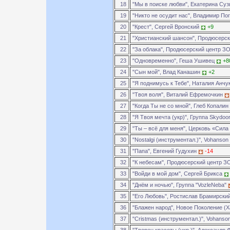
18
"Мы в поиске любви", Екатерина Су
19
"Никто не осудит нас", Владимир П
20
"Крест", Сергей Вронский
+9
21
"Христианский шансон", Продюсерс
22
"За облака", Продюсерский центр 
23
"Одновременно", Геша Ушивец
+8
24
"Сын мой", Влад Канашин
+2
25
"Я поднимусь к Тебе", Наталия Анчу
26
"Твоя воля", Виталий Ефремочкин
27
"Когда Ты не со мной", Глеб Копалин
28
"Я Твоя мечта (укр)", Группа Skydoo
29
"Ты – всё для меня", Церковь «Сила
30
"Nostalgi (инструментал.)", Vohanson
31
"Папа", Евгений Гудухин
-14
32
"К небесам", Продюсерский центр 
33
"Войди в мой дом", Сергей Брикса
34
"Днём и ночью", Группа "VozleNeba"
35
"Его Любовь", Ростислав Брамирски
36
"Блажен народ", Новое Поколение (
37
"Cristmas (инструментал.)", Vohanso