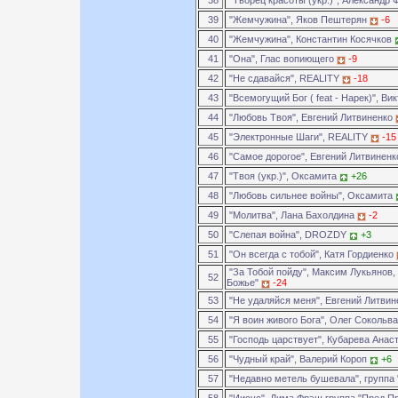
38
"Творец красоты (укр.)", Александр
39
"Жемчужина", Яков Пештерян
-6
40
"Жемчужина", Константин Косячков
41
"Она", Глас вопиющего
-9
42
"Не сдавайся", REALITY
-18
43
"Всемогущий Бог ( feat - Нарек)", Ви
44
"Любовь Твоя", Евгений Литвиненко
45
"Электронные Шаги", REALITY
-15
46
"Самое дорогое", Евгений Литвинен
47
"Твоя (укр.)", Оксамита
+26
48
"Любовь сильнее войны", Оксамита
49
"Молитва", Лана Бахолдина
-2
50
"Слепая война", DROZDY
+3
51
"Он всегда с тобой", Катя Гордиенко
"За Тобой пойду", Максим Лукьянов,
52
Божье"
-24
53
"Не удаляйся меня", Евгений Литви
54
"Я воин живого Бога", Олег Сокольв
55
"Господь царствует", Кубарева Анас
56
"Чудный край", Валерий Короп
+6
57
"Недавно метель бушевала", группа