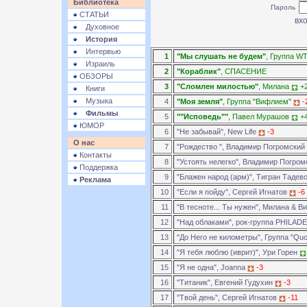
Библиотека
Пароль
СТАТЬИ
Духовное
История
Интервью
1
"Мы слушать не будем"
, Группа WT
Израиль
2
"Кораблик"
, СПАСЕНИЕ
ОБЗОРЫ
3
"Сломлен милостью"
, Милана
+
Книги
Музыка
4
"Моя земля"
, Группа "Вифлием"
-
Фильмы
5
""Исповедь""
, Павел Мурашов
+
ЮМОР
6
"Не забывай", New Life
-3
О нас
7
"Рождество ", Владимир Погромский
Контакты
8
"Устоять нелегко", Владимир Погро
Поддержка
9
"Блажен народ (арм)", Тигран Тадев
Реклама
10
"Если я пойду", Сергей Игнатов
-6
11
"В тесноте... Ты нужен", Милана & 
12
"Над облаками", рок-группа PHILAD
13
"До Него не километры", Группа "Qu
14
"Я тебя люблю (иврит)", Ури Горен
15
"Я не одна", Joanna
-3
16
"Титаник", Евгений Гудухин
-3
17
"Твой день", Сергей Игнатов
-11