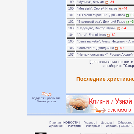
99
"Музыка", Фимiам
-34
100
"Messiah", Сергей Игнатов
-44
101
"Ты Меня Укроешь", Дин Спарк
+3
102
"В который раз", Дмитрий Гузов
+3
103
"Надежда", Виктор Жулин
-54
104
"Лети", End of limits
-62
105
"Быть на небе", Алекс Янцевич и Ал
106
"Молитесь", Дэвид Анно
-49
107
"Нельзя сокрыться", Руслан Андрей
[для скачивания кликните
и выберите
"Сохр
Последние христианс
поддержи развитие
Мегапортала
Главная
|
НОВОСТИ
|
Главное
|
Церковь
|
Общество
Духовное
|
История
|
Интервью
|
Израиль
|
ОБЗОР