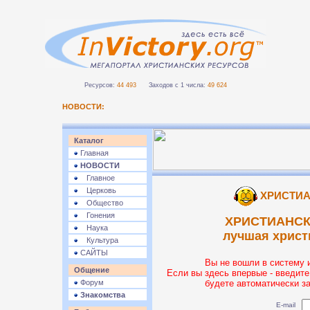
Ресурсов:
44 493
Заходов с 1 числа:
49 624
НОВОСТИ:
Каталог
Главная
НОВОСТИ
Главное
Церковь
ХРИСТИА
Общество
Гонения
ХРИСТИАНСК
Наука
лучшая христ
Культура
САЙТЫ
Вы не вошли в систему 
Общение
Если вы здесь впервые - введите
Форум
будете автоматически з
Знакомства
E-mail