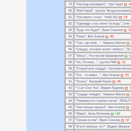
79
"Наследство(иврит)", Ури Горен
-4
80
"Мой Герой", группа "Воздухоплават
81
"Поставить точку", Небо №3
-19
82
"Однажды спас меня Господь", Оле
83
"Будь что будет", Ваня Соколов
-3
84
"Рема", Фил Агапов
-40
85
"Там, где небо…", Марина Масюк
86
"Сердце, которое может любить", TA
87
"Иисус", Ростислав Брамирский
+
88
"Но, Почему...", группа РАЙ
-31
89
"Открой мне сердце", Наталия Анчу
90
"Кто - то живет...", Фил Агапов
-51
91
"Осень", Валерий Короп
-36
92
"I Can Give You", Мария Ледяева
-
93
"Сердце твердит", Марина Масюк
94
"Повернутся стрелки часов", REALI
95
"Настоящие крылья", Фил Агапов
96
"Мама", Анна Логинова
+10
97
"Своим путем", Ваня Соколов
-57
98
"В кого веришь ты?", Вадим Шмаков