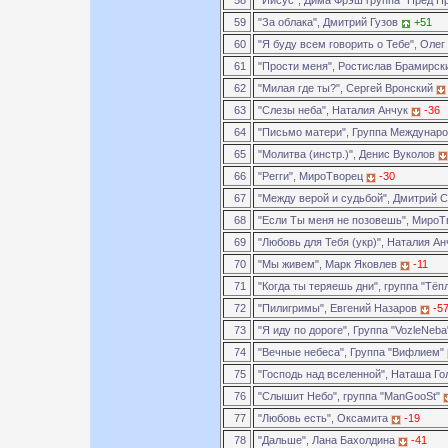
58
"Иисус", Дима Фрэш группа "Пред П
59
"За облака", Дмитрий Гузов
+51
60
"Я буду всем говорить о Тебе", Оле
61
"Прости меня", Ростислав Брамирс
62
"Милая где ты?", Сергей Вронский
63
"Слезы неба", Наталия Анчук
-36
64
"Письмо матери", Группа Междунар
65
"Молитва (инстр.)", Денис Вуколов
66
"Регги", МироТворец
-30
67
"Между верой и судьбой", Дмитрий
68
"Если Ты меня не позовешь", Миро
69
"Любовь для Тебя (укр)", Наталия А
70
"Мы живем", Марк Яковлев
-11
71
"Когда ты теряешь дни", группа "Тё
72
"Пилигримы", Евгений Назаров
-5
73
"Я иду по дороге", Группа "VozleNeb
74
"Вечные небеса", Группа "Вифлием"
75
"Господь над вселенной", Наташа Г
76
"Слышит Небо", группа "ManGooSt"
77
"Любовь есть", Оксамита
-19
78
"Дальше", Лана Бахолдина
-41