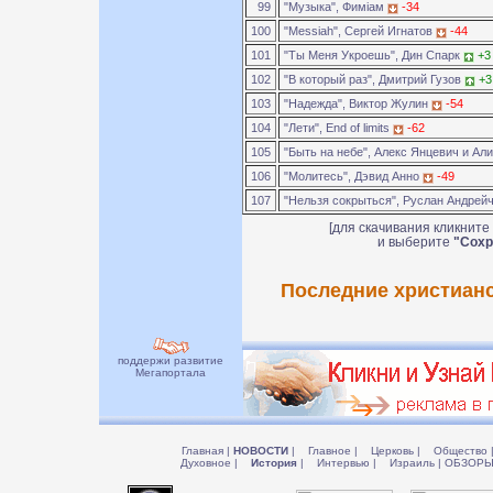
99
"Музыка", Фимiам
-34
100
"Messiah", Сергей Игнатов
-44
101
"Ты Меня Укроешь", Дин Спарк
+3
102
"В который раз", Дмитрий Гузов
+3
103
"Надежда", Виктор Жулин
-54
104
"Лети", End of limits
-62
105
"Быть на небе", Алекс Янцевич и Ал
106
"Молитесь", Дэвид Анно
-49
107
"Нельзя сокрыться", Руслан Андрей
[для скачивания кликните
и выберите
"Сохр
Последние христианс
поддержи развитие
Мегапортала
Главная
|
НОВОСТИ
|
Главное
|
Церковь
|
Общество
Духовное
|
История
|
Интервью
|
Израиль
|
ОБЗОР