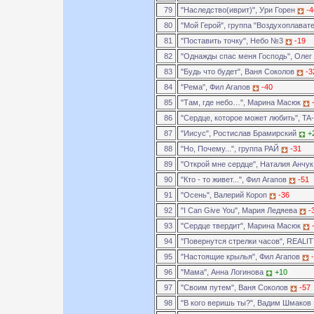
79
"Наследство(иврит)", Ури Горен
-4
80
"Мой Герой", группа "Воздухоплават
81
"Поставить точку", Небо №3
-19
82
"Однажды спас меня Господь", Оле
83
"Будь что будет", Ваня Соколов
-3
84
"Рема", Фил Агапов
-40
85
"Там, где небо…", Марина Масюк
86
"Сердце, которое может любить", TA
87
"Иисус", Ростислав Брамирский
+
88
"Но, Почему...", группа РАЙ
-31
89
"Открой мне сердце", Наталия Анчу
90
"Кто - то живет...", Фил Агапов
-51
91
"Осень", Валерий Короп
-36
92
"I Can Give You", Мария Ледяева
-
93
"Сердце твердит", Марина Масюк
94
"Повернутся стрелки часов", REALI
95
"Настоящие крылья", Фил Агапов
96
"Мама", Анна Логинова
+10
97
"Своим путем", Ваня Соколов
-57
98
"В кого веришь ты?", Вадим Шмаков