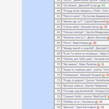
58
"Иисус", Дима Фрэш группа "Пред П
59
"За облака", Дмитрий Гузов
+51
60
"Я буду всем говорить о Тебе", Оле
61
"Прости меня", Ростислав Брамирс
62
"Милая где ты?", Сергей Вронский
63
"Слезы неба", Наталия Анчук
-36
64
"Письмо матери", Группа Междунар
65
"Молитва (инстр.)", Денис Вуколов
66
"Регги", МироТворец
-30
67
"Между верой и судьбой", Дмитрий
68
"Если Ты меня не позовешь", Миро
69
"Любовь для Тебя (укр)", Наталия А
70
"Мы живем", Марк Яковлев
-11
71
"Когда ты теряешь дни", группа "Тё
72
"Пилигримы", Евгений Назаров
-5
73
"Я иду по дороге", Группа "VozleNeb
74
"Вечные небеса", Группа "Вифлием"
75
"Господь над вселенной", Наташа Г
76
"Слышит Небо", группа "ManGooSt"
77
"Любовь есть", Оксамита
-19
78
"Дальше", Лана Бахолдина
-41