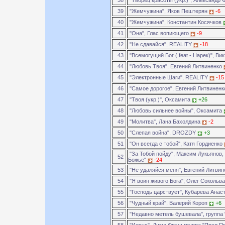
38
"Творец красоты (укр.)", Александр
39
"Жемчужина", Яков Пештерян
-6
40
"Жемчужина", Константин Косячков
41
"Она", Глас вопиющего
-9
42
"Не сдавайся", REALITY
-18
43
"Всемогущий Бог ( feat - Нарек)", Ви
44
"Любовь Твоя", Евгений Литвиненко
45
"Электронные Шаги", REALITY
-15
46
"Самое дорогое", Евгений Литвинен
47
"Твоя (укр.)", Оксамита
+26
48
"Любовь сильнее войны", Оксамита
49
"Молитва", Лана Бахолдина
-2
50
"Слепая война", DROZDY
+3
51
"Он всегда с тобой", Катя Гордиенко
"За Тобой пойду", Максим Лукьянов,
52
Божье"
-24
53
"Не удаляйся меня", Евгений Литви
54
"Я воин живого Бога", Олег Сокольв
55
"Господь царствует", Кубарева Анас
56
"Чудный край", Валерий Короп
+6
57
"Недавно метель бушевала", группа