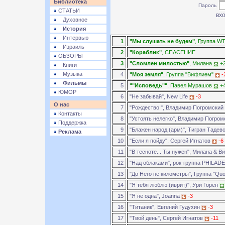
Библиотека
Пароль
СТАТЬИ
Духовное
История
Интервью
1
"Мы слушать не будем"
, Группа WT
Израиль
2
"Кораблик"
, СПАСЕНИЕ
ОБЗОРЫ
3
"Сломлен милостью"
, Милана
+
Книги
Музыка
4
"Моя земля"
, Группа "Вифлием"
-
Фильмы
5
""Исповедь""
, Павел Мурашов
+
ЮМОР
6
"Не забывай", New Life
-3
О нас
7
"Рождество ", Владимир Погромский
Контакты
8
"Устоять нелегко", Владимир Погро
Поддержка
9
"Блажен народ (арм)", Тигран Тадев
Реклама
10
"Если я пойду", Сергей Игнатов
-6
11
"В тесноте... Ты нужен", Милана & 
12
"Над облаками", рок-группа PHILAD
13
"До Него не километры", Группа "Qu
14
"Я тебя люблю (иврит)", Ури Горен
15
"Я не одна", Joanna
-3
16
"Титаник", Евгений Гудухин
-3
17
"Твой день", Сергей Игнатов
-11