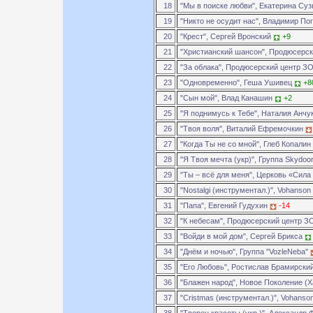
18
"Мы в поиске любви", Екатерина Су
19
"Никто не осудит нас", Владимир П
20
"Крест", Сергей Вронский
+9
21
"Христианский шансон", Продюсерс
22
"За облака", Продюсерский центр 
23
"Одновременно", Геша Ушивец
+8
24
"Сын мой", Влад Канашин
+2
25
"Я поднимусь к Тебе", Наталия Анчу
26
"Твоя воля", Виталий Ефремочкин
27
"Когда Ты не со мной", Глеб Копалин
28
"Я Твоя мечта (укр)", Группа Skydoo
29
"Ты – всё для меня", Церковь «Сила
30
"Nostalgi (инструментал.)", Vohanson
31
"Папа", Евгений Гудухин
-14
32
"К небесам", Продюсерский центр 
33
"Войди в мой дом", Сергей Брикса
34
"Днём и ночью", Группа "VozleNeba"
35
"Его Любовь", Ростислав Брамирски
36
"Блажен народ", Новое Поколение (
37
"Cristmas (инструментал.)", Vohanso