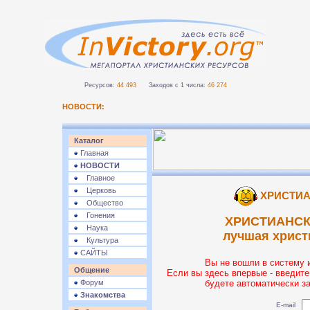
Ресурсов:
44 493
Заходов с 1 числа:
46 274
НОВОСТИ:
Каталог
Главная
НОВОСТИ
Главное
Церковь
ХРИСТИА
Общество
Гонения
ХРИСТИАНСК
Наука
лучшая христ
Культура
САЙТЫ
Вы не вошли в систему 
Общение
Если вы здесь впервые - введите
Форум
будете автоматически з
Знакомства
E-mail