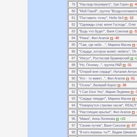
79
"Наследство(иврит)", Ури Горен
-4
80
"Мой Герой", группа "Воздухоплават
81
"Поставить точку", Небо №3
-19
82
"Однажды спас меня Господь", Оле
83
"Будь что будет", Ваня Соколов
-3
84
"Рема", Фил Агапов
-40
85
"Там, где небо…", Марина Масюк
86
"Сердце, которое может любить", TA
87
"Иисус", Ростислав Брамирский
+
88
"Но, Почему...", группа РАЙ
-31
89
"Открой мне сердце", Наталия Анчу
90
"Кто - то живет...", Фил Агапов
-51
91
"Осень", Валерий Короп
-36
92
"I Can Give You", Мария Ледяева
-
93
"Сердце твердит", Марина Масюк
94
"Повернутся стрелки часов", REALI
95
"Настоящие крылья", Фил Агапов
96
"Мама", Анна Логинова
+10
97
"Своим путем", Ваня Соколов
-57
98
"В кого веришь ты?", Вадим Шмаков