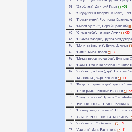
58
"Иисус", Дима Фрэш группа "Пред П
59
"За облака", Дмитрий Гузов
+51
60
"Я буду всем говорить о Тебе", Оле
61
"Прости меня", Ростислав Брамирс
62
"Милая где ты?", Сергей Вронский
63
"Слезы неба", Наталия Анчук
-36
64
"Письмо матери", Группа Междунар
65
"Молитва (инстр.)", Денис Вуколов
66
"Регги", МироТворец
-30
67
"Между верой и судьбой", Дмитрий
68
"Если Ты меня не позовешь", Миро
69
"Любовь для Тебя (укр)", Наталия А
70
"Мы живем", Марк Яковлев
-11
71
"Когда ты теряешь дни", группа "Тё
72
"Пилигримы", Евгений Назаров
-5
73
"Я иду по дороге", Группа "VozleNeb
74
"Вечные небеса", Группа "Вифлием"
75
"Господь над вселенной", Наташа Г
76
"Слышит Небо", группа "ManGooSt"
77
"Любовь есть", Оксамита
-19
78
"Дальше", Лана Бахолдина
-41