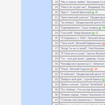
18
"Мы в поиске любви", Екатерина Су
19
"Никто не осудит нас", Владимир П
20
"Крест", Сергей Вронский
+9
21
"Христианский шансон", Продюсерс
22
"За облака", Продюсерский центр 
23
"Одновременно", Геша Ушивец
+8
24
"Сын мой", Влад Канашин
+2
25
"Я поднимусь к Тебе", Наталия Анчу
26
"Твоя воля", Виталий Ефремочкин
27
"Когда Ты не со мной", Глеб Копалин
28
"Я Твоя мечта (укр)", Группа Skydoo
29
"Ты – всё для меня", Церковь «Сила
30
"Nostalgi (инструментал.)", Vohanson
31
"Папа", Евгений Гудухин
-14
32
"К небесам", Продюсерский центр 
33
"Войди в мой дом", Сергей Брикса
34
"Днём и ночью", Группа "VozleNeba"
35
"Его Любовь", Ростислав Брамирски
36
"Блажен народ", Новое Поколение (
37
"Cristmas (инструментал.)", Vohanso