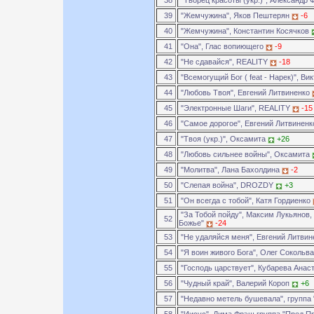
38
"Творец красоты (укр.)", Александр
39
"Жемчужина", Яков Пештерян
-6
40
"Жемчужина", Константин Косячков
41
"Она", Глас вопиющего
-9
42
"Не сдавайся", REALITY
-18
43
"Всемогущий Бог ( feat - Нарек)", Ви
44
"Любовь Твоя", Евгений Литвиненко
45
"Электронные Шаги", REALITY
-15
46
"Самое дорогое", Евгений Литвинен
47
"Твоя (укр.)", Оксамита
+26
48
"Любовь сильнее войны", Оксамита
49
"Молитва", Лана Бахолдина
-2
50
"Слепая война", DROZDY
+3
51
"Он всегда с тобой", Катя Гордиенко
"За Тобой пойду", Максим Лукьянов,
52
Божье"
-24
53
"Не удаляйся меня", Евгений Литви
54
"Я воин живого Бога", Олег Сокольв
55
"Господь царствует", Кубарева Анас
56
"Чудный край", Валерий Короп
+6
57
"Недавно метель бушевала", группа