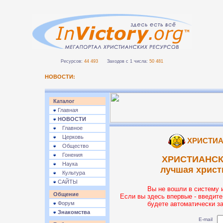
Ресурсов:
44 493
Заходов с 1 числа:
50 481
НОВОСТИ:
Каталог
Главная
НОВОСТИ
Главное
Церковь
ХРИСТИА
Общество
Гонения
ХРИСТИАНСК
Наука
лучшая христ
Культура
САЙТЫ
Вы не вошли в систему 
Общение
Если вы здесь впервые - введите
Форум
будете автоматически з
Знакомства
E-mail