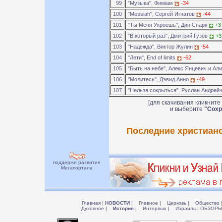
99
"Музыка", Фимiам
-34
100
"Messiah", Сергей Игнатов
-44
101
"Ты Меня Укроешь", Дин Спарк
+3
102
"В который раз", Дмитрий Гузов
+3
103
"Надежда", Виктор Жулин
-54
104
"Лети", End of limits
-62
105
"Быть на небе", Алекс Янцевич и Ал
106
"Молитесь", Дэвид Анно
-49
107
"Нельзя сокрыться", Руслан Андрей
[для скачивания кликните
и выберите
"Сохр
Последние христианс
поддержи развитие
Мегапортала
Главная
|
НОВОСТИ
|
Главное
|
Церковь
|
Общество
Духовное
|
История
|
Интервью
|
Израиль
|
ОБЗОР