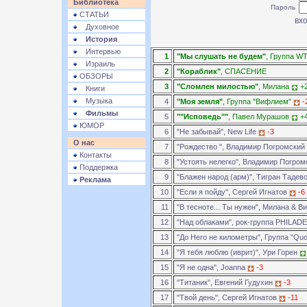
Библиотека
Пароль
СТАТЬИ
Духовное
История
Интервью
1
"Мы слушать не будем"
, Группа WT
Израиль
2
"Кораблик"
, СПАСЕНИЕ
ОБЗОРЫ
3
"Сломлен милостью"
, Милана
+
Книги
Музыка
4
"Моя земля"
, Группа "Вифлием"
-
Фильмы
5
""Исповедь""
, Павел Мурашов
+
ЮМОР
6
"Не забывай", New Life
-3
О нас
7
"Рождество ", Владимир Погромский
Контакты
8
"Устоять нелегко", Владимир Погро
Поддержка
9
"Блажен народ (арм)", Тигран Тадев
Реклама
10
"Если я пойду", Сергей Игнатов
-6
11
"В тесноте... Ты нужен", Милана & 
12
"Над облаками", рок-группа PHILAD
13
"До Него не километры", Группа "Qu
14
"Я тебя люблю (иврит)", Ури Горен
15
"Я не одна", Joanna
-3
16
"Титаник", Евгений Гудухин
-3
17
"Твой день", Сергей Игнатов
-11