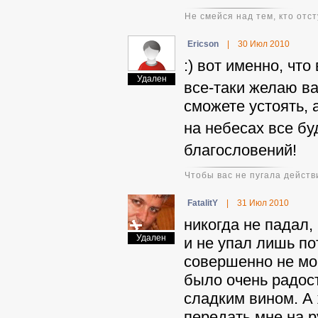
Не смейся над тем, кто отст
Ericson
|
30 Июл 2010
:) вот именно, что
Удален
все-таки желаю в
сможете устоять, а
на небесах все бу
благословений!
Чтобы вас не пугала действ
FatalitY
|
31 Июл 2010
никогда не падал,
Удален
и не упал лишь по
совершенно не мог
было очень радос
сладким вином. А 
передать мне на р