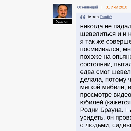
Осеняющий
|
31 Июл 2010
Цитата
FatalitY
Удален
никогда не падал
шевелиться и и н
я так же соверше
посмеивался, мн
похоже на опьян
состоянии, пытал
едва смог шевел
делала, потому ч
мягкой мебели, е
просмотре видео 
юбилей (кажется
Родни Брауна. На
усидеть, он про
с людьми, сидев