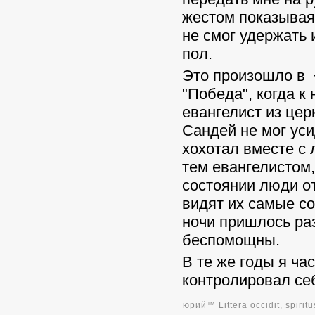
жестом показывая,
не смог удержать 
пол.
Это произошло в 
"Победа", когда к
евангелист из цер
Сандей не мог ус
хохотал вместе с
тем евангелистом,
состоянии люди от
видят их самые с
ночи пришлось ра
беспомощны.
В те же годы я ча
контролировал себ
юpий™ Littera occidit, spiritu