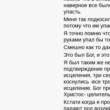
наверное все было
упасть.
Меня так подкосил
потому что им упа
Я точно помню что
руками упал бы то
Смешно как то да
Это был Бог, и эт
Я был таким же н
подтверждение пр
исцеления, три се
коснулись -все тр
исцеление. Бог пр
Христос- целитель
Кстати когда я п
падают под возде