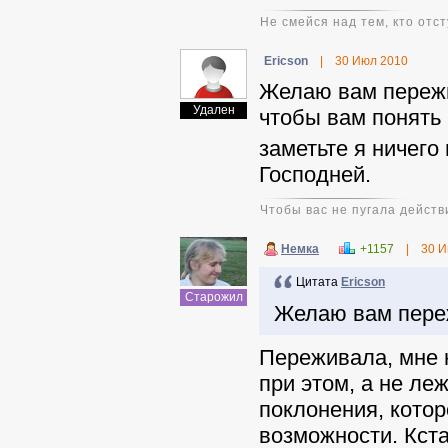
Не смейся над тем, кто отст
Ericson
|
30 Июл 2010
Желаю вам пережит
Удален
чтобы вам понять 
заметьте я ничего 
Господней.
Чтобы вас не пугала действ
Немка
+1157
|
30 И
Цитата
Ericson
Старожил
Желаю вам переж
Переживала, мне н
при этом, а не ле
поклонения, котор
возможности. Кста