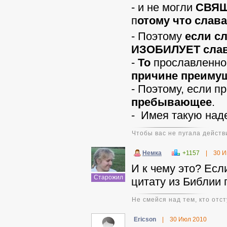
- и не могли
СВЯЩ
п
отому что слав
- Поэтому
если с
ИЗОБИЛУЕТ слав
-
То
прославленн
причине преиму
- Поэтому, если 
пребывающее
.
- Имея такую над
Чтобы вас не пугала действ
Немка
+1157
|
30 И
И к чему это? Есл
Старожил
цитату из Библии
Не смейся над тем, кто отст
Ericson
|
30 Июл 2010