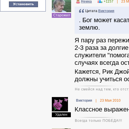
Немка
+1157
|
23 М
Цитата
Виктория
Старожил
. Бог может каса
землю.
Я пару раз переж
2-3 раза за долгие
служители "помога
случаях всегда ос
Кажется, Рик Джой
должны учиться ос
Не смейся над тем, кто отст
Виктория
|
23 Мая 2010
Классное выражен
Удален
Всегда только ПОБЕДА!!!