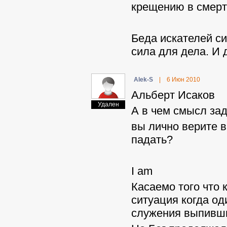
крещению в смерт
Беда искателей с
сила для дела. И 
Alek-S
|
6 Июн 2010
Альберт Исаков
Удален
А в чем смысл зад
вы лично верите в
падать?
I am
Касаемо того что 
ситуация когда о
служения выпивш