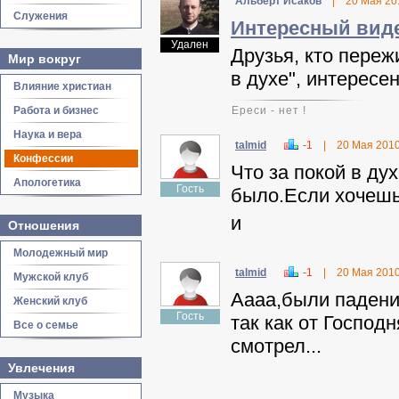
Альберт Исаков
|
20 Мая 20
Служения
Интересный виде
Удален
Друзья, кто переж
Мир вокруг
в духе", интересе
Влияние христиан
Работа и бизнес
Ереси - нет !
Наука и вера
talmid
-1
|
20 Мая 201
Конфессии
Что за покой в ду
Апологетика
Гость
было.Если хочешь
и
Отношения
Молодежный мир
talmid
-1
|
20 Мая 201
Мужской клуб
Аааа,были падени
Женский клуб
Гость
так как от Господ
Все о семье
смотрел...
Увлечения
Музыка