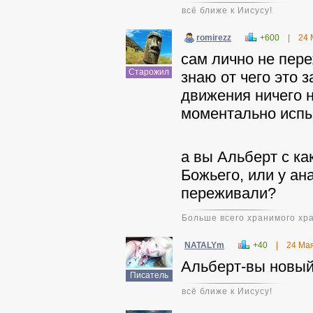
всё ближе к Иисусу!
romirezz
+600
|
24 
сам лично не пер
Старожил
знаю от чего это з
движения ничего н
моментально испы
а вы Альберт с ка
Божьего, или у ан
переживали?
Больше всего хранимого хра
NATALYm
+40
|
24 Ма
Альберт-вы новый
Писатель
всё ближе к Иисусу!