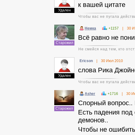
к вашей цитате
Удален
Чтобы вас не пугала действ
Немка
+1157
|
30 И
Всё равно не пон
Старожил
Не смейся над тем, кто отст
Ericson
|
30 Июл 2010
слова Рика Джойне
Удален
Чтобы вас не пугала действ
Asher
+1716
|
30 И
Спорный вопрос.. И
Старожил
Есть падения под 
демонов..
Чтобы не ошибитьс