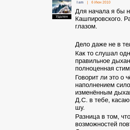
I am
|
6 Июн 2010
Для начала я бы н
Удален
Кашпировского. Р
глазом.
Дело даже не в т
Как то слушал одн
правильное дыхани
полноценная стим
Говорит ли это о 
наполнением силой
изменённым дыхан
Д.С. в тебе, касаю
шу.
Разница в том, чт
возможностей повт