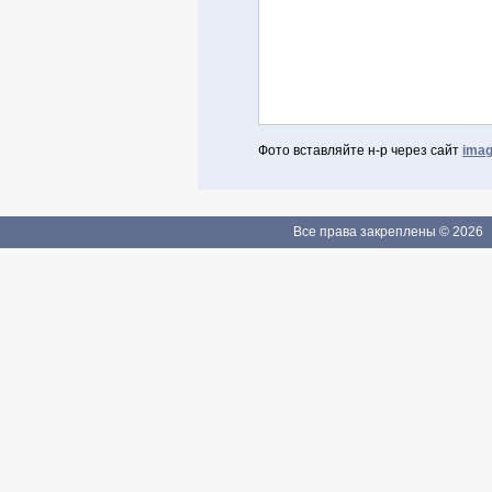
Фото вставляйте н-р через сайт
imag
Авторизоваться через Facebook
Если Вы зарегистрированы
Все права закреплены © 2026