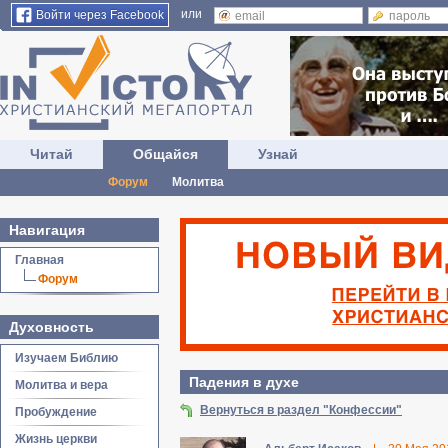
или
Войти через Facebook
Читай
Общайся
Узнай
Форум
Молитва
Навигация
Главная
Форум
Духовность
Изучаем Библию
Падения в духе
Молитва и вера
Вернуться в раздел "Конфессии"
Пробуждение
Жизнь церкви