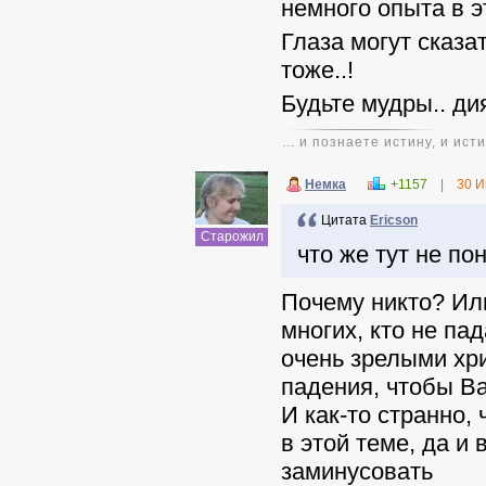
немного опыта в э
Глаза могут сказа
тоже..!
Будьте мудры.. дия
... и познаете истину, и ис
Немка
+1157
|
30 И
Цитата
Ericson
Старожил
что же тут не по
Почему никто? Или
многих, кто не па
очень зрелыми хр
падения, чтобы Ва
И как-то странно,
в этой теме, да и
заминусовать