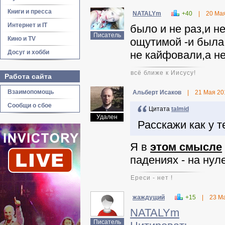
Книги и пресса
NATALYm
+40
|
20 Ма
Интернет и IT
было и не раз,и н
Писатель
Кино и TV
ощутимой -и была
Досуг и хобби
не кайфовали,а не
всё ближе к Иисусу!
Работа сайта
Взаимопомощь
Альберт Исаков
|
21 Мая 20
Сообщи о сбое
Цитата
talmid
Удален
Расскажи как у т
Я в
этом смысле
падениях - на нуле
Ереси - нет !
жаждущий
+15
|
23 М
NATALYm
Писатель