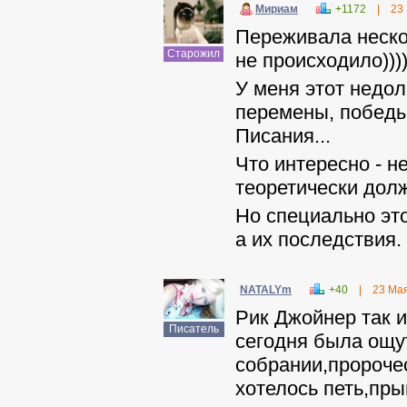
Мириам
+1172
|
23
Переживала нескол
Старожил
не происходило)))
У меня этот недол
перемены, победы 
Писания...
Что интересно - н
теоретически дол
Но специально это
а их последствия.
NATALYm
+40
|
23 Ма
Рик Джойнер так и
Писатель
сегодня была ощу
собрании,пророче
хотелось петь,пры