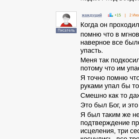
жаждущий
+15
|
2 Ию
Когда он проходил
Писатель
помню что в мгнов
наверное все было
упасть.
Меня так подкосил
потому что им упа
Я точно помню что
руками упал бы то
Смешно как то да
Это был Бог, и эт
Я был таким же н
подтверждение пр
исцеления, три се
коснулись -все тр