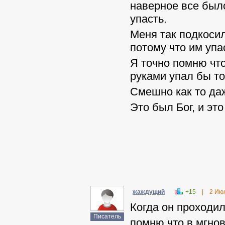
наверное все было
упасть.
Меня так подкосил
потому что им упа
Я точно помню что
руками упал бы то
Смешно как то да
Это был Бог, и эт
жаждущий
+15
|
2 Ию
Когда он проходил
Писатель
помню что в мгнов