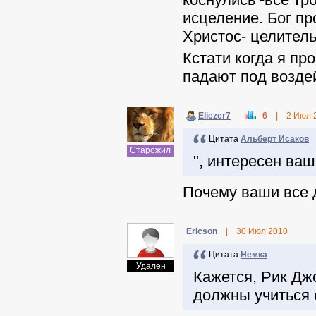
исцеление. Бог пр
Христос- целитель
Кстати когда я п
падают под возде
Eliezer7
-6
|
2 Июл 
Цитата
Альберт Исаков
Старожил
", интересен ва
Почему ваши все 
Ericson
|
30 Июл 2010
Цитата
Немка
Удален
Кажется, Рик Джо
должны учиться о