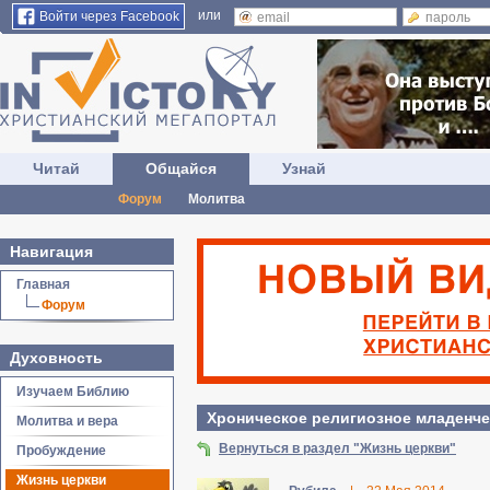
или
Войти через Facebook
Читай
Общайся
Узнай
Форум
Молитва
Навигация
Главная
Форум
Духовность
Изучаем Библию
Хроническое религиозное младенче
Молитва и вера
Вернуться в раздел "Жизнь церкви"
Пробуждение
Жизнь церкви