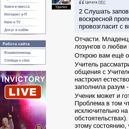
Цитата
ПЁС
Книги и пресса
Удален
2 Слушать запов
Интернет и IT
воскресной проп
Кино и TV
провозгласит с в
Досуг и хобби
Отчасти. Младенц
Работа сайта
лозунгов о любви
Взаимопомощь
Открою вам ещё о
Сообщи о сбое
Учитель рассматри
общения с Учителе
настроил естество
заполнила разум -
Ученик может и го
Проблема в том чт
исключительно на
обстоятельствах).
этому состоянию, 