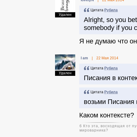
lovelyN
|
22 Мая 2014
Цитата
Pyбила
Удален
Alright, so you be
somebody if you ca
Я не думаю что он
I am
|
22 Мая 2014
Цитата
Pyбила
Удален
Писания в контек
Цитата
Pyбила
возьми Писания 
Каком контексте?
6 Кто эта, восходящая от 
мироварника?