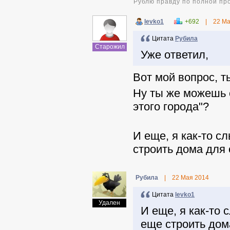
Рублю правду по полной пр
levko1
+692
|
22 Ма
Цитата
Pyбила
Старожил
Уже ответил,
Вот мой вопрос, т
Ну ты же можешь с
этого города"?
И еще, я как-то с
строить дома для 
Pyбила
|
22 Мая 2014
Цитата
levko1
Удален
И еще, я как-то
еще строить дом