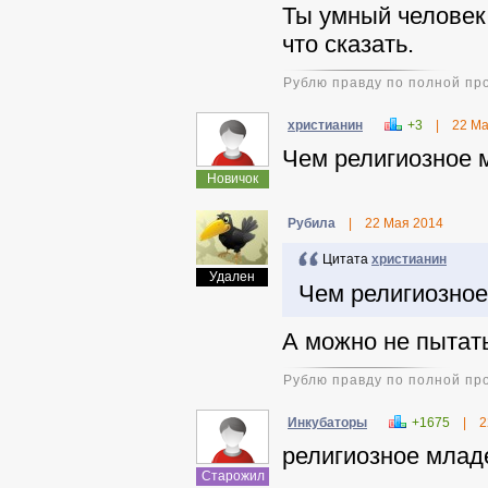
Ты умный человек,
что сказать.
Рублю правду по полной пр
христиaнин
+3
|
22 Ма
Чем религиозное 
Новичок
Pyбила
|
22 Мая 2014
Цитата
христиaнин
Удален
Чем религиозное
А можно не пытать
Рублю правду по полной пр
Инкубаторы
+1675
|
2
религиозное младе
Старожил