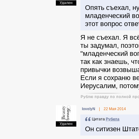
Удален
Опять съехал, ну
младенческий во
этот вопрос отве
Я не съехал. Я вс
ты задумал, поэто
"младенческий во
так как знаешь, ч
привычки возвыша
Если я сохраню ве
Иерусалим, потому
Рублю правду по полной пр
lovelyN
|
22 Мая 2014
Цитата
Pyбила
Удален
Он ситизен Штато