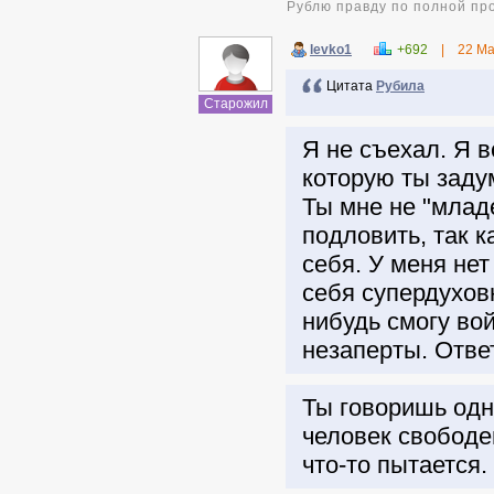
Рублю правду по полной пр
levko1
+692
|
22 Ма
Цитата
Pyбила
Старожил
Я не съехал. Я в
которую ты заду
Ты мне не "млад
подловить, так к
себя. У меня не
себя супердуховн
нибудь смогу во
незаперты. Отве
Ты говоришь одн
человек свободен
что-то пытается.