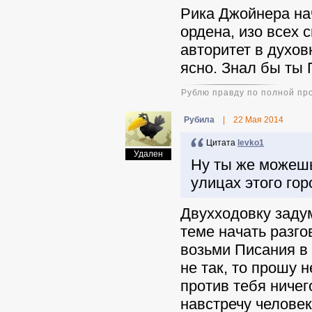
Рика Джойнера на
ордена, изо всех 
авторитет в духов
ясно. Знал бы ты 
Рублю правду по полной пр
Pyбила
|
22 Мая 2014
Цитата
levko1
Удален
Ну ты же можешь 
улицах этого гор
Двухходовку зад
теме начать разго
возьми Писания в 
не так, то прошу 
против тебя ничег
навстречу челове