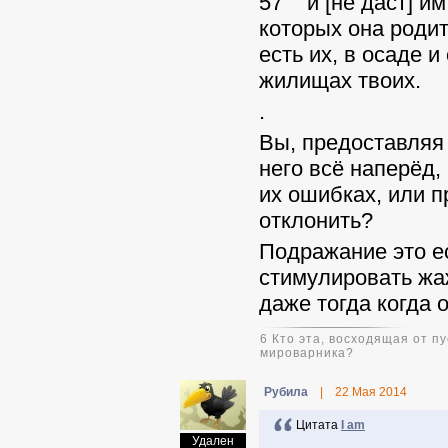
57 и [не даст] им
которых она родит
есть их, в осаде и
жилищах твоих.
.
Вы, предоставляя 
него всё наперёд, 
их ошибках, или п
отклонить?
Подражание это ес
стимулировать жаж
даже тогда когда 
6 Кто эта, восходящая от 
мироварника?
Pyбила
|
22 Мая 2014
Цитата
I am
Удален