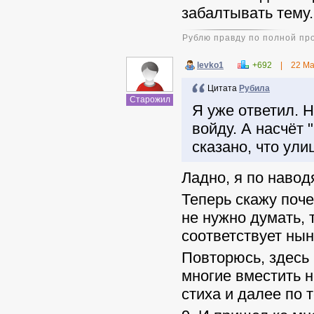
забалтывать тему
Рублю правду по полной пр
levko1
+692
|
22 Ма
Цитата
Pyбила
Старожил
Я уже ответил. Н
войду. А насчёт 
сказано, что ул
Ладно, я по навод
Теперь скажу поче
не нужно думать, 
соответствует ны
Повторюсь, здесь 
многие вместить не
стиха и далее по те