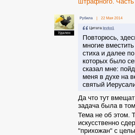
штрафного. Часть
Pyбила
|
22 Мая 2014
Цитата
levko1
Удален
Повторюсь, здес
многие вместить 
стиха и далее по
которых было се
сказал мне: пойд
меня в духе на в
святый Иерусали
Да что тут вмещат
задача была в том
Тема не об этом. 
искусственно сде
"прихожан" с цел