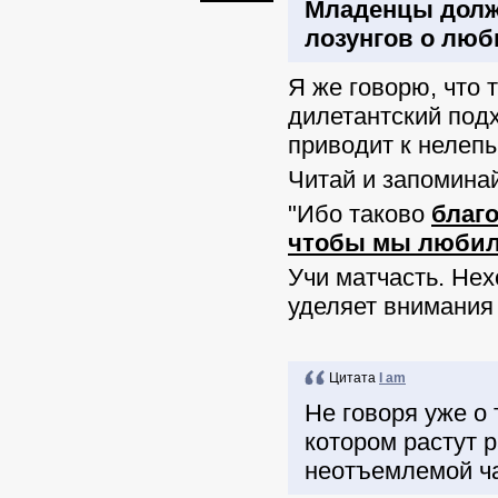
Младенцы дол
лозунгов о люб
Я же говорю, что 
дилетантский под
приводит к нелеп
Читай и запоминай
"Ибо таково
благо
чтобы мы любили
Учи матчасть. Нех
уделяет внимания
Цитата
I am
Не говоря уже о 
котором растут р
неотъемлемой ча