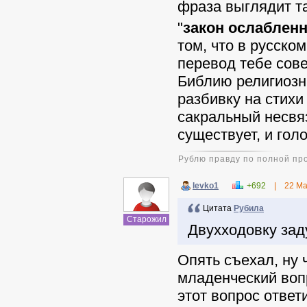
фраза выглядит та
"
закон ослаблен
том, что в русско
перевод тебе сов
Библию религиозн
разбивку на стихи
сакральный несвяз
существует, и гол
Рублю правду по полной пр
levko1
+692
|
22 Ма
Цитата
Pyбила
Старожил
Двухходовку за
Опять съехал, ну 
младенческий воп
этот вопрос ответ