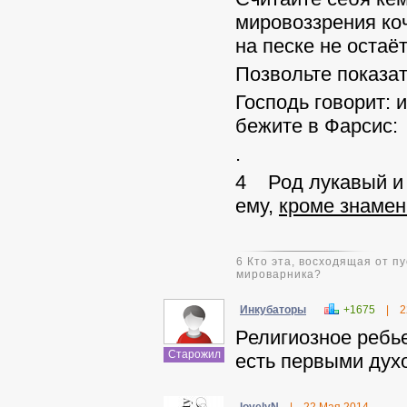
мировоззрения коч
на песке не остаёт
Позвольте показат
Господь говорит: 
бежите в Фарсис:
.
4 Род лукавый и 
ему,
кроме знамен
6 Кто эта, восходящая от 
мироварника?
Инкубаторы
+1675
|
2
Религиозное ребье
Старожил
есть первыми дух