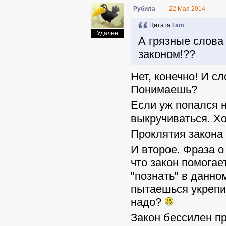
Pyбила
|
22 Мая 2014
Цитата
I am
Удален
А грязные слова 
законом!??
Нет, конечно! И сл
Понимаешь?
Если уж попался 
выкручиваться. Х
Проклятия закона 
И второе. Фраза о
что закон помогае
"познать" в данном
пытаешься укрепит
надо?
Закон бессилен пр