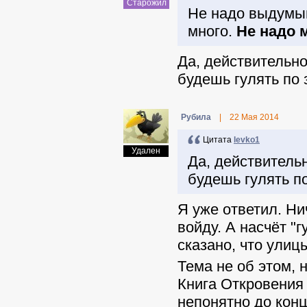
Старожил
Не надо выдумыв
много.
Не надо 
Да, действительно
будешь гулять по 
Pyбила
|
22 Мая 2014
Цитата
levko1
Удален
Да, действительн
будешь гулять п
Я уже ответил. Ни
войду. А насчёт "
сказано, что ули
Тема не об этом, 
Книга Откровения 
непонятно до конц