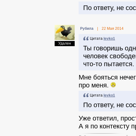
По ответу, не со
Pyбила
|
22 Мая 2014
Цитата
levko1
Удален
Ты говоришь одн
человек свободен
что-то пытается.
Мне бояться нечего
про меня.
Цитата
levko1
По ответу, не со
Уже ответил, прос
А я по контексту 