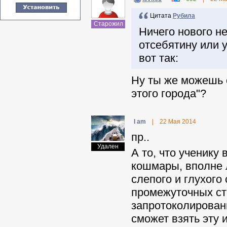
Цитата
Pyбила
Старожил
Ничего нового не
отсебятину или 
вот так:
Ну ты же можешь с
этого города"?
I am
|
22 Мая 2014
пр..
Удален
А то, что ученику
кошмары, вполне л
слепого и глухого
промежуточных ста
запротоколированн
сможет взять эту 