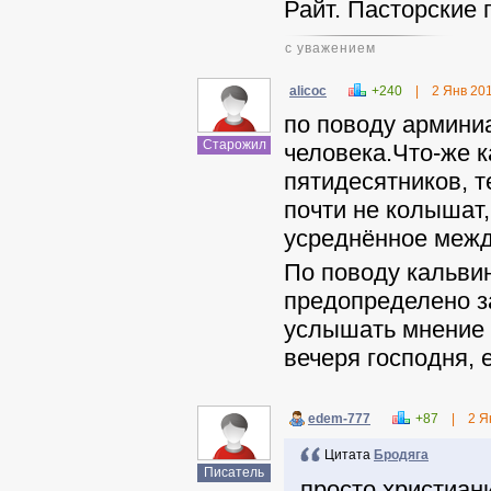
Райт. Пасторские 
с уважением
alicoc
+240
|
2 Янв 20
по поводу армини
Старожил
человека.Что-же 
пятидесятников, 
почти не колышат,
усреднённое межд
По поводу кальвин
предопределено з
услышать мнение 
вечеря господня,
edem-777
+87
|
2 Я
Цитата
Бродяга
Писатель
просто христиан