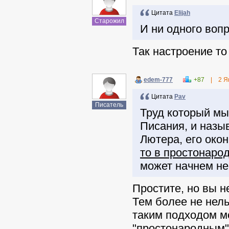
Цитата
Elijah
Старожил
И ни одного вопр
Так настроение то
edem-777
+87
|
2 Я
Цитата
Pav
Писатель
Труд который мы
Писания, и назы
Лютера, его око
то в простонаро
может начнем не 
Простите, но вы н
Тем более не нель
таким подходом мо
"простонародным"