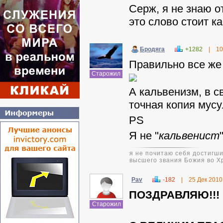
Серж, я не знаю о
это слово стоит к
Бродяга
+1282
|
10
Правильно все же
Старожил
А кальвенизм, в с
точная копия мусу
PS
Я не "
кальвенист
я не почитаю себя достигши
высшего звания Божия во Х
Pav
-182
|
25 Дек 2010
ПОЗДРАВЛЯЮ!!!
Старожил