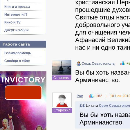
христианская Церк
Книги и пресса
прошедшие духовн
Интернет и IT
Святые отцы наст
Кино и TV
добровольного уч
Досуг и хобби
для очищения чело
Афанасий Великий 
Работа сайта
нас и ни одно таи
Взаимопомощь
Сообщи о сбое
Серж Севастополь
+
Вы бы хоть назва
Старожил
Арм
и
нианство.
Pav
-182
|
10 Ноя 201
Цитата
Серж Севастопол
Старожил
Вы бы хоть назв
Арминианство.