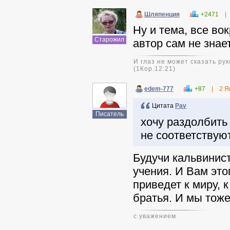
Шляпенция
+2471
|
Ну и тема, все вок
Старожил
автор сам не знае
И глаз не может сказать рук
(1Кор.12:21)
edem-777
+87
|
2 Я
Цитата
Pav
Писатель
хочу раздолбить
не соответству
Будучи кальвинист
учения. И Вам это
приведет к миру, 
братья. И мы тож
с уважением