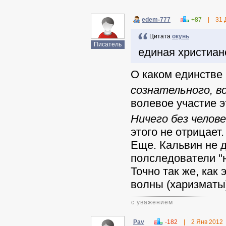
edem-777
+87
|
31 
Цитата
окунь
Писатель
единая христиан
О каком единстве
сознательного, в
волевое участие э
Ничего без челов
этого не отрицает
Еще. Кальвин не д
полследователи "
Точно так же, как
волны (харизматы
с уважением
Pav
-182
|
2 Янв 2012