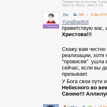
Говорю так не потому, чтобы
Христос Иисус. (Фил.3:12)
Pav
-182
|
28 Дек 2010
YuraBaptist
Старожил
приветствую вас,
Христова!!!
Скажу вам честно с
реализации, хотя 
"провисев" ушла в
сейчас, если вы д
призывает.
У Бога свои пути 
Небесного во век
Своею!!! Аллилуй