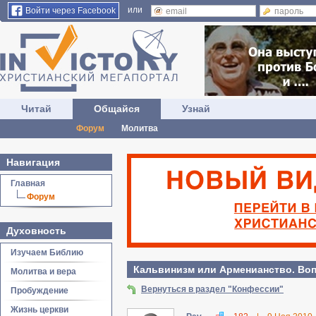
или
Войти через Facebook
Читай
Общайся
Узнай
Форум
Молитва
Навигация
Главная
Форум
Духовность
Изучаем Библию
Кальвинизм или Арменианство. Во
Молитва и вера
Вернуться в раздел "Конфессии"
Пробуждение
Жизнь церкви