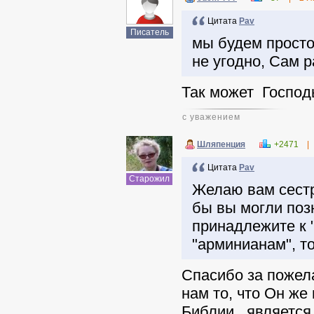
Цитата
Pav
Писатель
мы будем просто
не угодно, Сам р
Так может Господь
с уважением
Шляпенция
+2471
|
Цитата
Pav
Старожил
Желаю вам сестр
бы вы могли позн
принадлежите к 
"арминианам", т
Спасибо за пожела
нам то, что Он же
Библии, является