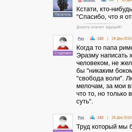
nadikar
+80
|
28 Де
Кстати, кто-нибуд
Писатель
"Спасибо, что я от
Дорогу осилит идущий!
Pav
-182
|
28 Дек 2010
Когда то папа рим
Старожил
Эразму написать х
человеком, не жела
бы "никаким боком
"свобода воли". Л
мелочам, за мои в
что то, но только
суть".
Pav
-182
|
28 Дек 2010
Труд который мы 