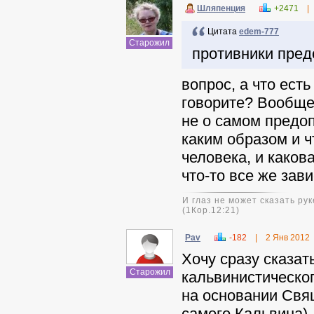
Шляпенция
+2471
|
Цитата
edem-777
Старожил
противники пре
вопрос, а что ест
говорите? Вообще
не о самом предоп
каким образом и ч
человека, и каков
что-то все же зав
И глаз не может сказать рук
(1Кор.12:21)
Pav
-182
|
2 Янв 2012
Хочу сразу сказат
Старожил
кальвинистическог
на основании Свящ
самого Кальвина) 