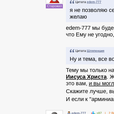
Цитата
edem-777
Старожил
я не позволяю се
желаю
edem-777 мы будем
что Ему не угодно
Цитата
Шляпенция
Ну и тема, все в
Тему мы только на
Иисуса Христа
. 
это вам,
и вы могл
Скажите лучше, в
И если к "арминиа
edem-777
+87
|
2 Я