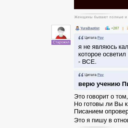
Женщины бывают полные и п
YuraBaptist
+287
|
Цитата
Pav
Старожил
я не являюсь ка
которое осветил 
- ВСЕ.
Цитата
Pav
верю учению Пи
Это говорит о том
Но готовы ли Вы 
Писанием опровер
Это я пишу в отно