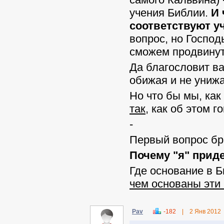
учения Библии.
И 
соответствуют 
вопрос, но Господ
сможем продвинут
Да благословит ва
обижая и не унижа
Но что бы мы, как
так
, как об этом г
-
Первый вопрос бр
Почему "я" прид
Где основание в 
чем основаны эти
Pav
-182
|
2 Янв 2012