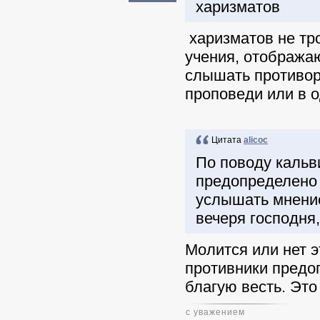
харизматов
харизматов не тро
учения, отобража
слышать противор
проповеди или в о
Цитата
alicoc
По поводу кальв
предопределено 
услышать мнение
вечеря господня
Молится или нет э
противники предо
благую весть. Это
с уважением