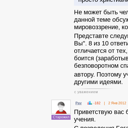
Не может быть чел
данной теме обсу
мировоззрение, к
Представте следу
Вы". 8 из 10 отве
отличается от тех,
боится (заработыва
безповоротном спа
автору. Поэтому у
другими идеями.
с уважением
Pav
-182
|
2 Янв 2012
Приветствую вас 
Старожил
учения.