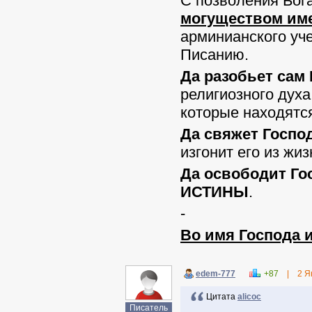
С позволения Бог
могуществом им
арминианского уч
Писанию.
Да разобьет сам
религиозного духа
которые находятся
Да свяжет Госпо
изгонит его из жи
Да освободит Го
ИСТИНЫ
.
-
Во имя Господа и
edem-777
+87
|
2 Я
Цитата
alicoc
Писатель