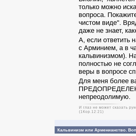
только можно иска
вопроса. Покажите
чистом виде". Вря
даже не знает, как
А, если ответить 
с Арминием, а в ч
кальвинизмом). На
полностью не сог
веры в вопросе с
Для меня более в
ПРЕДОПРЕДЕЛЕНИЕ
непреодолимую.
И глаз не может сказать рук
(1Кор.12:21)
Кальвинизм или Арменианство. Во