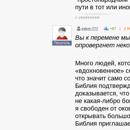
пути в тот или ино
с уважением
edem-777
+87
|
2 Я
Вы к перемене мы
Писатель
опровергнет неко
Много людей, кото
«вдохновенное» со
что значит само с
Библия подтвержд
доказывается, что 
не какая-либро бо
я свободен от око
открывать большо
Библия приглашае