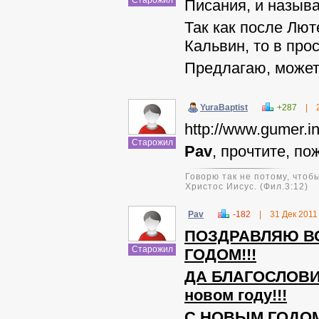
Старожил
Писания, и называ
Так как после Лю
Кальвин, то в про
Предлагаю, может 
YuraBaptist
+287
|
http://www.gumer.i
Старожил
Pav
, прочтите, по
Говорю так не потому, чтобы
Христос Иисус. (Фил.3:12)
Pav
-182
|
31 Дек 2011
ПОЗДРАВЛЯЮ ВС
Старожил
ГОДОМ!!!
ДА БЛАГОСЛОВИ
новом году!!!
С НОВЫМ ГОДОМ