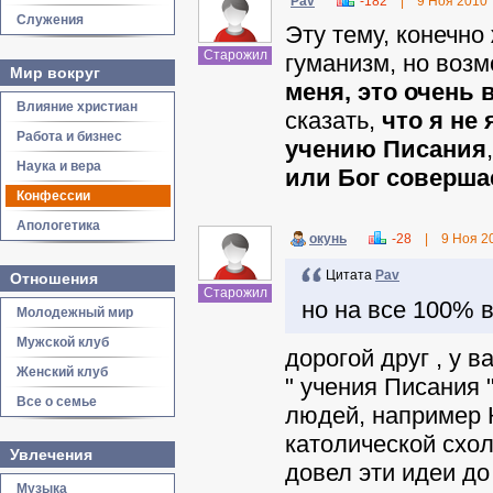
Pav
-182
|
9 Ноя 2010
Служения
Эту тему, конечно
Старожил
гуманизм, но возм
Мир вокруг
меня, это очень
Влияние христиан
сказать,
что я не
Работа и бизнес
учению Писания
Наука и вера
или Бог соверша
Конфессии
Апологетика
окунь
-28
|
9 Ноя 2
Цитата
Pav
Отношения
Старожил
но на все 100% 
Молодежный мир
Мужской клуб
дорогой друг , у 
Женский клуб
" учения Писания 
Все о семье
людей, например 
католической схол
Увлечения
довел эти идеи до
Музыка