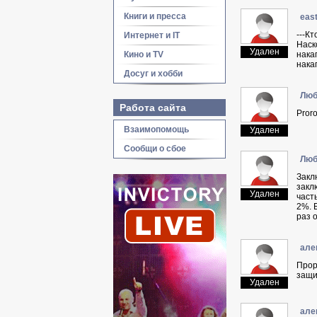
Книги и пресса
eas
---К
Интернет и IT
Наск
Удален
Кино и TV
нака
нака
Досуг и хобби
Люб
Работа сайта
Pror
Взаимопомощь
Удален
Сообщи о сбое
Люб
Закл
закл
Удален
част
2%. 
раз 
aлe
Прор
защи
Удален
aлe