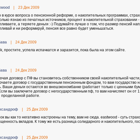
twood
|
23 Дек 2009
то в курсе вопроса о пенсионной реформе, о накопительных программах, страх
олько язнаю из печатных источников, процент в накопительной страховании - о
пливаете, а теряете деньги :-) Подумайте лучше о том, что размер пенсий нап
пливай и ни реформируй, пенсия все равно будет уменьшаться.
aвa
|
24 Дек 2009
ok, простите, успела испачкатся и заразится, пока была на этом сайте.
aвa
|
24 Дек 2009
ючая договор с ПФ вы становитесь собственником своей накопительной части,
ючаете договор с государственным пенсионным фондом, то вам государство 
ь. Ваши деньги остаются во внешэкономбанке (работает только с ценными бу
Если вы заключите договор с негосударственным пф, то вам начисляет он от 1
о проделанной работе.
кcaндpoф
|
25 Дек 2009
ок вы как то негативно настроены на тему, вам не сюда. eastwood - суть стра
щенность вкладов. К тому же есть разница солидарного и накопительного, го
кcaндpoф
|
25 Дек 2009