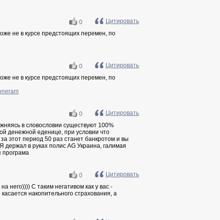
Цитировать
0
оже не в курсе предстоящих перемен, по
Цитировать
0
оже не в курсе предстоящих перемен, по
ioneram
Цитировать
0
ажняясь в словословии существуют 100%
кой денежной еденице, при условии что
за этот период 50 раз станет банкротом и вы
 держал в руках полис AG Украина, галимая
я програма
Цитировать
0
 него)))) С таким негативом как у вас -
о касается накопительного страхования, а