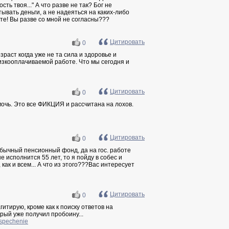
ь твоя..." А что разве не так? Бог не
ывать деньги, а не надеяться на каких-либо
те! Вы разве со мной не согласны???
Цитировать
0
зраст когда уже не та сила и здоровье и
изкооплачиваемой работе. Что мы сегодня и
Цитировать
0
мочь. Это все ФИКЦИЯ и рассчитана на лохов.
Цитировать
0
обычный пенсионный фонд, да на гос. работе
е исполнится 55 лет, то я пойду в собес и
как и всем... А что из этого???Вас интересует
Цитировать
0
гитирую, кроме как к поиску ответов на
орый уже получил пробоину...
espechenie