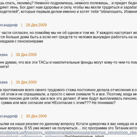
шь спать, ленивец? Немного подремлешь, немного полежишь... и придет бедност
ряет лень. Бог дает нам здоровье и силу, чтобы мы могли трудиться и зарабат
родетелей", которые первым делом именно и хотят тебя "облапошить. Извини
кcaндpoф
|
28 Дек 2009
т части согласен, но помойму мы не об одном и том же. У каждого наступает во
тся больше дома быть а если нет средств то человек вынужден работать на н
ююдаем с пенсионерами
эpкa
|
30 Дек 2009
 не думаю, что все эти ТАСы и накопительные фонды могут кому-то чем-то по
ните!
эpкa
|
30 Дек 2009
на протяжении всего своего трудового стажа постоянно делала отчисления в 
 об этом и не спрашивали, а просто с меня снимали % и все. Поэтому, когда мн
млю пенсию для себя, как и все это делают. И мне будут выплачивать пенсию, 
- сумма или мое согласие или НЕсогласие с этим??? Не понимаю?
кcaндpoф
|
30 Дек 2009
сылки на наши реалии по данному вопросу. Кстати цукерочка я вас никуда не а
ные вопросы. В 55 уже может не получиться.... гос программа это Титаник кот
prostobank.ua/finansovyy_gid/pensiya/stati/negosudarstvennoe_pensionnoe_ob
prostobank.ua/finansovyy_gid/pensiya/
(tag)/pensionnye_istorii