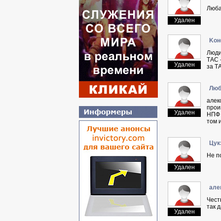
Люба
Удален
Koн
Люди
ТАС 
Удален
за Т
Люб
алек
прои
Удален
НПФ 
том 
Цyк
Не п
Удален
aлe
Чест
так 
Удален