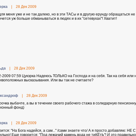
эpкa
|
28 Дек 2009
для меня уже и не так далеко, но в эти ТАСы и в другую ерунду обращаться н
очется уж больше обманываться в людях и в их "сетевухах"! Хватит!
ьдa
|
28 Дек 2009
2-2009 07:59 Цyкэpкa Надеюсь ТОЛЬКО на Господа и на себя. Так на себя или
ивоположных высказывания. Или вы так не считаете?
кcaндpoф
|
28 Дек 2009
рочка выбачте, а вы в течении своего рабочего стажа в солидарную пенсионн
ионный фонд)
эpкa
|
28 Дек 2009
рится: "На Бога надейся, а сам..." /сами знаете что/ А я просто добавляю: Н
ильно! Еще говорится: "Под лежачий камень вода не тиКЁтЬ"! И это правильн