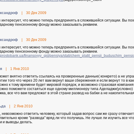
кcaндpoф
|
30 Дек 2009
 интересует, что можно теперь предпринять в сложившейся ситуации. Вы пох
дарному пенсеонному фонду можно заказывать реквием.
кcaндpoф
|
30 Дек 2009
 интересует, что можно теперь предпринять в сложившейся ситуации. Вы пох
дарному пенсеонному фонду можно заказывать реквием.
prostobank.ua/finansovyy_gid/pensiya/stati/chem_platit_pensii_buduschim_pens
я
|
1 Янв 2010
может внятно ответить ссылаясь на проверенные данные( конкрето) а не упр
нтии того что через 20 лет вам вернут ваши сбережения и если вернут то в ка
ожно к тому времени будет мировой порядок, и возможно страховая компания 
ожно поможете состаяться еще одному миллионеру типа Аделаджи(условно) Я
жка, все что вам предложат в этой стране развод на бабки а не накопительна
ьдa
|
2 Янв 2010
, невозможно ответить человеку, который задав вопрос сам же сразу отвечает на
твительно кроме "развода" вряд ли что получишь. Не лучше ли изучить все чт
м и выводы делать.