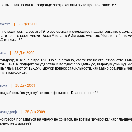
ва вы я так понял в агрофонде застрахованы а что про ТАС знаете?
фeткa
|
26 Дек 2009
, не ведитесь на все это! Это все ерунда и очередное надувательство с целью
- это то, что рекламирует Бося Аделаджа! Им мало уже того "богатства", что 
АС взялись!??
aвa
|
28 Дек 2009
сандроф, я не знаю про ТАС. Но знаю точно, что те кто не станет собственни
грыше.(т. е. подарят государству, и получат прощальную, широкую улыбку). Ис
выплачивают от 12-15%, другой вопрос стабильности, как давно родились, ч
или этом фонде.
эpкa
|
28 Дек 2009
опадайтесь "на удочку" всяких аферистов! Благословений!
кcaндpoф
|
28 Дек 2009
но говоря попадаться на удочку не хочется, но вот вы "цукерочка" как планир
далеко не думаете?