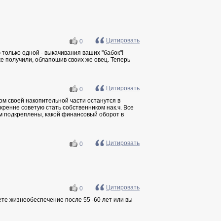
Цитировать
0
 только одной - выкачивания ваших "бабок"!
уже получили, облапошив своих же овец. Теперь
Цитировать
0
ком своей накопительной части останутся в
кренне советую стать собственником нак.ч. Все
ем подкреплены, какой финансовый оборот в
Цитировать
0
Цитировать
0
уете жизнеобеспечение после 55 -60 лет или вы