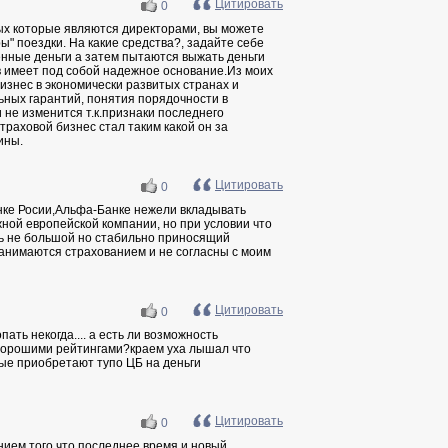
Цитировать
0
мых которые являются директорами, вы можете
ы" поездки. На какие средства?, задайте себе
женные деньги а затем пытаются выжать деньги
ив имеет под собой надежное основание.Из моих
бизнес в экономически развитых странах и
ных гарантий, понятия порядочности в
 и не изменится т.к.признаки последнего
раховой бизнес стал таким какой он за
ины.
Цитировать
0
нке Росии,Альфа-Банке нежели вкладывать
жной европейской компании, но при условии что
сть не большой но стабильно приносящий
занимаются страхованием и не согласны с моим
Цитировать
0
ать некогда.... а есть ли возможность
хорошими рейтингами?краем уха лышал что
рые приобретают тупо ЦБ на деньги
Цитировать
0
анием того что последнее время и новый