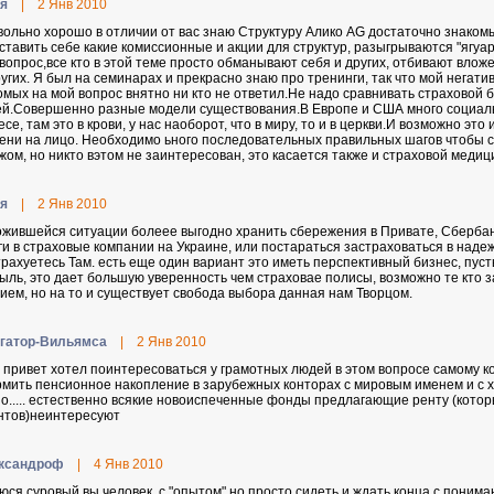
я
|
2 Янв 2010
вольно хорошо в отличии от вас знаю Структуру Алико AG достаточно знако
ставить себе какие комиссионные и акции для структур, разыгрываются "ягуар
 вопрос,все кто в этой теме просто обманывают себя и других, отбивают вло
ругих. Я был на семинарах и прекрасно знаю про тренинги, так что мой негат
омых на мой вопрос внятно ни кто не ответил.Не надо сравнивать страховой 
й.Совершенно разные модели существования.В Европе и США много социаль
се, там это в крови, у нас наоборот, что в миру, то и в церкви.И возможно это
ени на лицо. Необходимо ьного последовательных правильных шагов чтобы ст
жом, но никто вэтом не заинтересован, это касается также и страховой медиц
я
|
2 Янв 2010
ожившейся ситуации болеее выгодно хранить сбережения в Привате, Сберба
ги в страховые компании на Украине, или постараться застраховаться в наде
трахуетесь Там. есть еще один вариант это иметь перспективный бизнес, пу
ыль, это дает большую уверенность чем страховае полисы, возможно те кто 
ием, но на то и существует свобода выбора данная нам Творцом.
гaтop-Bильямca
|
2 Янв 2010
 привет хотел поинтересоваться у грамотных людей в этом вопросе самому коп
мить пенсионное накопление в зарубежных конторах с мировым именем и с 
о..... естественно всякие новоиспеченные фонды предлагающие ренту (кото
нтов)неинтересуют
кcaндpoф
|
4 Янв 2010
нюся суровый вы человек, с "опытом" но просто сидеть и ждать конца с поним