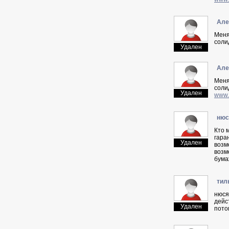
Aлe
Меня
соли
Удален
Aлe
Меня
соли
Удален
www.
нюc
Кто 
гара
Удален
возм
возм
бума
тил
нюcя
дейс
Удален
пото