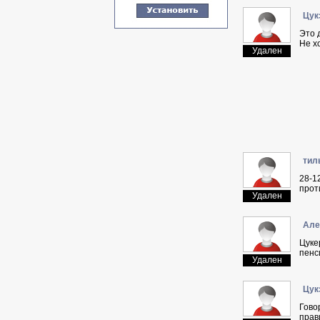
Цyк
Это 
Не х
Удален
тил
28-1
прот
Удален
Aлe
Цуке
пенс
Удален
Цyк
Гово
прав