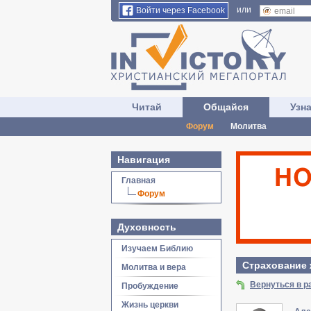
или
Войти через Facebook
Читай
Общайся
Узн
Форум
Молитва
Навигация
Главная
Форум
Духовность
Изучаем Библию
Страхование 
Молитва и вера
Вернуться в р
Пробуждение
Жизнь церкви