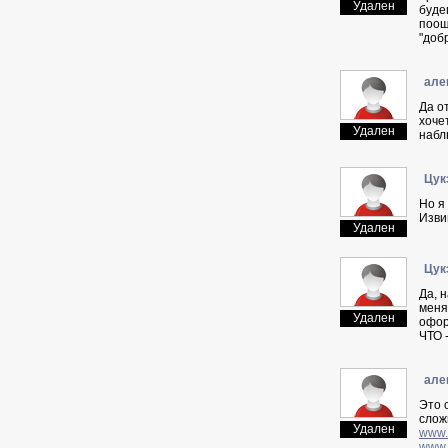
Удален
буде
поощ
"доб
aлe
Да о
хоче
Удален
набл
Цyк
Но я
Изви
Удален
Цyк
Да, 
меня
Удален
офор
ЧТО 
aлe
Это 
слож
Удален
www.
www.