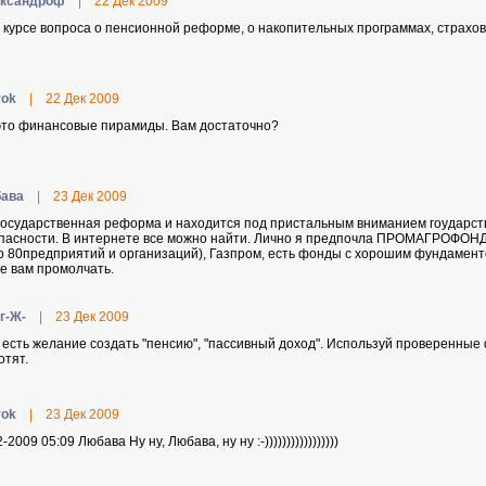
кcaндpoф
|
22 Дек 2009
в курсе вопроса о пенсионной реформе, о накопительных программах, страхо
rok
|
22 Дек 2009
это финансовые пирамиды. Вам достаточно?
aвa
|
23 Дек 2009
государственная реформа и находится под пристальным вниманием гоударст
пасности. В интернете все можно найти. Лично я предпочла ПРОМАГРОФОНД
о 80предприятий и организаций), Газпром, есть фонды с хорошим фундаментом
е вам промолчать.
г-Ж-
|
23 Дек 2009
 есть желание создать "пенсию", "пассивный доход". Используй проверенные
отят.
rok
|
23 Дек 2009
-2009 05:09 Любaвa Ну ну, Любава, ну ну :-)))))))))))))))))