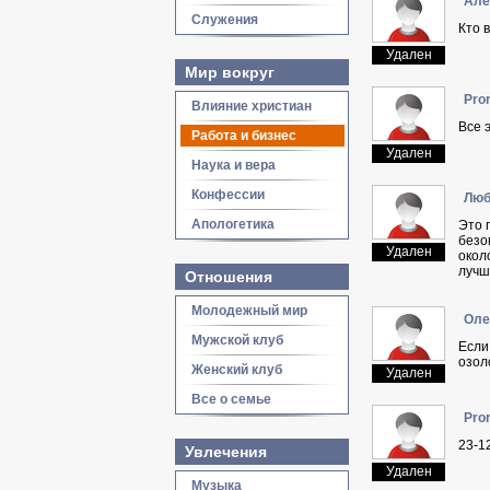
Aлe
Служения
Кто 
Удален
Мир вокруг
Pro
Влияние христиан
Все 
Работа и бизнес
Удален
Наука и вера
Конфессии
Люб
Апологетика
Это 
безо
Удален
окол
лучш
Отношения
Молодежный мир
Oлe
Мужской клуб
Если
озол
Женский клуб
Удален
Все о семье
Pro
23-12
Увлечения
Удален
Музыка