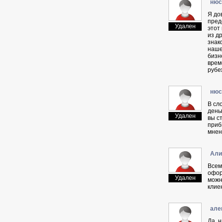
нюc
Я до
пред
Удален
этот
из д
знак
наше
бизне
врем
рубе
нюc
В сл
день
Удален
вы с
приб
мнен
Aли
Всем
офор
Удален
можн
клие
aлe
Да, 