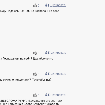
Цитировать
0
е буду.Надеюсь ТОЛЬКО на Господа и на себя.
Цитировать
0
 на Господа или на себя? Два абсолютно
Цитировать
0
ую отчисления делали? ( "это обычный
Цитировать
0
Е СИДИ СЛОЖА РУКИ". И думаю, что это все-таки
о! Еще написано в Слове Божьем: "Доколе ты