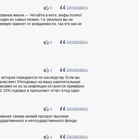
Цитировать
0
овании жизни.--- Читайте в нете, инфы полно!
дин из самых низких, т.е. реально вы не
рямую зависит от рождаемости, так что как ни
Цитировать
0
Цитировать
0
 которая передается по наследству. Если вы
начисляет 5%годовых на вашу накопительную
магами) но из за инфляции останется примерно
2-15% годовых и присылает отчет в год один
Цитировать
0
хования такова низкий процент высокая
судартвенного и негосударственного фонда
Цитировать
0