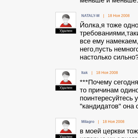
меньше и меньше..
NATALY-M
|
18 Ноя 2008
Йолка,я тоже одн
Удален
требованиями,так
все ему намекаем,
него,пусть немног
настолько сильно
Itak
|
18 Ноя 2008
***Почему сегодня
Удален
то причинам одино
поинтересуйтесь у
"кандидатов" она от
Milagro
|
18 Ноя 2008
в моей церкви тож
Удален