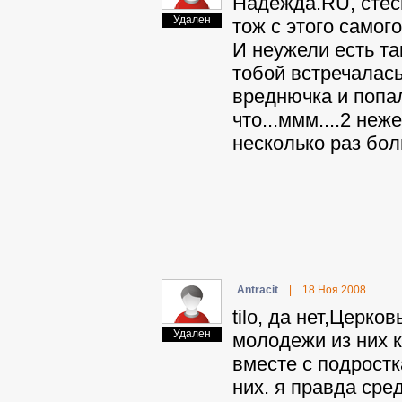
Haдeждa.RU, стесн
Удален
тож с этого самого
И неужели есть так
тобой встречалась
вреднючка и попал
что...ммм....2 неж
несколько раз бол
Antracit
|
18 Ноя 2008
tilo, да нет,Церко
Удален
молодежи из них к
вместе с подростк
них. я правда сред