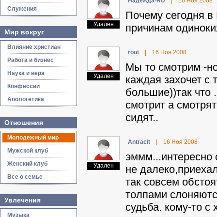
Haдeждa-RU
|
16 Ноя 2008
Служения
Почему сегодня в 
Удален
причинам одиноки
Мир вокруг
Влияние христиан
root
|
16 Ноя 2008
Работа и бизнес
Мы то смотрим -н
Наука и вера
Удален
каждая захочет с 
Конфессии
большие))так что .
Апологетика
смотрит а смотрят
сидят..
Отношения
Молодежный мир
Antracit
|
16 Ноя 2008
Мужской клуб
эммм...интересно 
Женский клуб
Удален
не далеко,приехал
Все о семье
так совсем обстоя
толпами слоняютс
Увлечения
судьба. кому-то с
Музыка