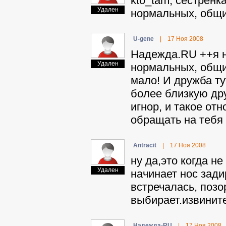
kto_tam, сестренк
Удален
нормальных, общи
U-gene
|
17 Ноя 2008
Haдeждa.RU ++я не
Удален
нормальных, общит
мало! И дружба ту
более близкую дру
игнор, и такое от
обращать на тебя
Antracit
|
17 Ноя 2008
ну да,это когда н
Удален
начинает нос задир
встречалась, позо
выбирает.извините
Haдeждa-RU
|
17 Ноя 2008