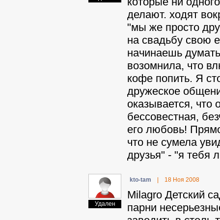
которые ни одного
делают. ходят вок
"мы же просто друж
на свадьбу свою ес
начинаешь думать,
возомнила, что в
кофе попить. Я ст
дружеское общение
оказывается, что 
бессовестная, бе
его любовь! Прямо
что не сумела уви
друзья" - "я тебя
kto-tam
|
18 Ноя 2008
Milagro Детский с
Удален
парни несерьезны