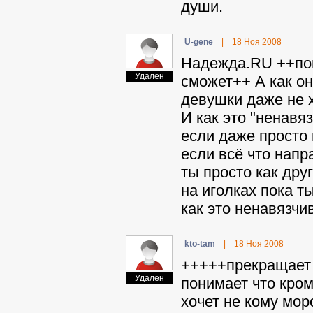
души.
U-gene
|
18 Ноя 2008
Haдeждa.RU ++пон
Удален
сможет++ А как он
девушки даже не х
И как это "ненавя
если даже просто 
если всё что напр
ты просто как дру
на иголках пока т
как это ненавязчи
kto-tam
|
18 Ноя 2008
+++++прекращает 
Удален
понимает что кром
хочет не кому мо