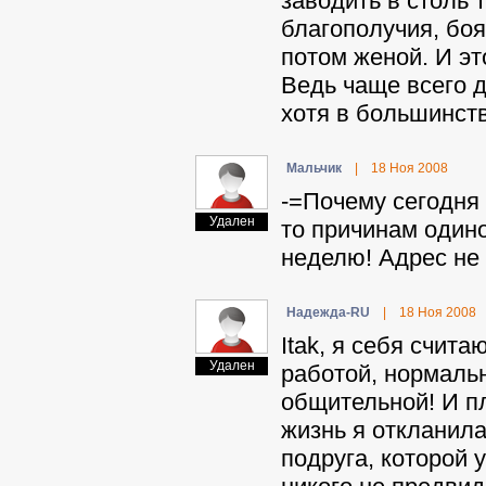
заводить в столь 
благополучия, боя
потом женой. И эт
Ведь чаще всего 
хотя в большинств
Maльчик
|
18 Ноя 2008
-=Почему сегодня 
Удален
то причинам одино
неделю! Адрес не с
Haдeждa-RU
|
18 Ноя 2008
Itak, я себя счит
Удален
работой, нормаль
общительной! И п
жизнь я откланила
подруга, которой 