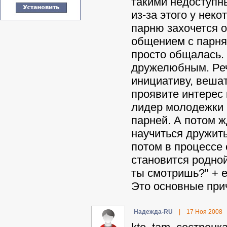
такими недоступн
из-за этого у нек
парню захочется 
общением с парням
просто общалась. 
дружелюбным. Реч
инициативу, веша
проявите интерес 
лидер молодежки 
парней. А потом 
научиться дружить 
потом в процессе 
становится родной
ты смотришь?" + 
Это основные прич
Haдeждa-RU
|
17 Ноя 2008