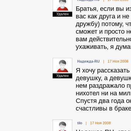
Братья, если вы и
Удален
вас как друга и н
дружбу) потому, ч
сможет и просто н
вам действительн
ухаживать, я дума
Haдeждa-RU
|
17 Ноя 2008
Я хочу рассказат
Удален
девушку, а девушк
нем раздражало п
нихотел ни на мил
Спустя два года о
счастливы в браке
tilo
|
17 Ноя 2008