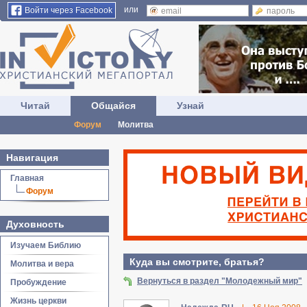
или
Войти через Facebook
Читай
Общайся
Узнай
Форум
Молитва
Навигация
Главная
Форум
Духовность
Изучаем Библию
Куда вы смотрите, братья?
Молитва и вера
Вернуться в раздел "Молодежный мир"
Пробуждение
Жизнь церкви