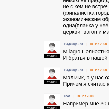
никого не предвид
не с кем не встре
(финалистка город
экономическим обр
одна(планка у неё
церкви- вагон и м
Haдeждa-RU
|
18 Ноя 2008
Milagro Полностью
Удален
И братья в нашей 
Haдeждa-RU
|
18 Ноя 2008
Мальчик, а у нас 
Удален
Причем я считаю 
root
|
18 Ноя 2008
Например мне 30 и
Удален