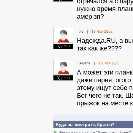
стречался а с пар
нужно время планк
амер зп?
tilo
|
18 Ноя 2008
Haдeждa.RU, а вы н
Удален
так как же????
U-gene
|
18 Ноя 2008
А может эти планк
Удален
даже парня, огого
этому ищут себе п
Бог чего не так. Ш
прыжок на месте к
Куда вы смотрите, братья?
Вернуться в раздел "Молодежный мир"