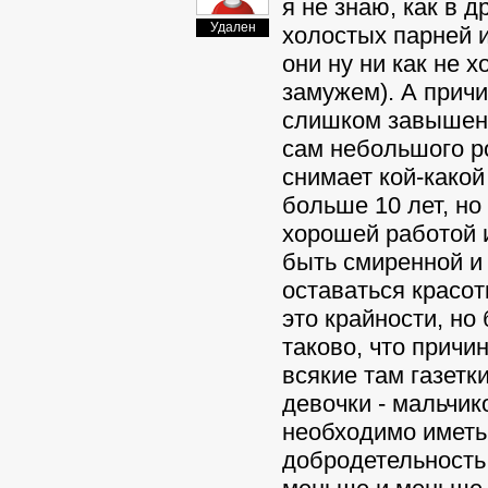
я не знаю, как в д
Удален
холостых парней и
они ну ни как не х
замужем). А причин
слишком завышенн
сам небольшого ро
снимает кой-какой
больше 10 лет, но
хорошей работой 
быть смиренной и 
оставаться красот
это крайности, но
таково, что причи
всякие там газетк
девочки - мальчик
необходимо иметь 
добродетельность, 