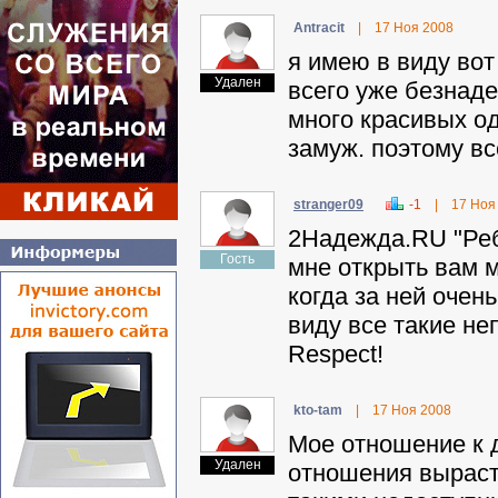
Antracit
|
17 Ноя 2008
я имею в виду вот
Удален
всего уже безнаде
много красивых о
замуж. поэтому вс
stranger09
-1
|
17 Ноя
2Haдeждa.RU "Ребя
Гость
мне открыть вам м
когда за ней очен
виду все такие не
Respect!
kto-tam
|
17 Ноя 2008
Мое отношение к д
Удален
отношения выраста