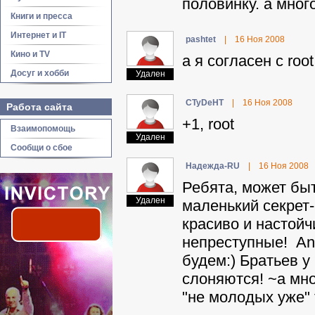
половинку. а мног
Книги и пресса
Интернет и IT
pashtet
|
16 Ноя 2008
Кино и TV
а я согласен с root
Досуг и хобби
Удален
CTyDeHT
|
16 Ноя 2008
Работа сайта
+1, root
Взаимопомощь
Удален
Сообщи о сбое
Haдeждa-RU
|
16 Ноя 2008
Ребята, может быт
Удален
маленький секрет-
красиво и настойч
непреступные! Ant
будем:) Братьев у
слоняются! ~а мно
"не молодых уже"