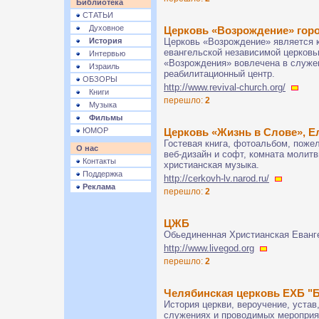
Библиотека
СТАТЬИ
Духовное
Церковь «Возрождение» гор
История
Церковь «Возрождение» является к
евангельской независимой церковь
Интервью
«Возрождения» вовлечена в служен
Израиль
реабилитационный центр.
ОБЗОРЫ
http://www.revival-church.org/
Книги
перешло:
2
Музыка
Фильмы
ЮМОР
Церковь «Жизнь в Слове», Е
Гостевая книга, фотоальбом, поже
О нас
веб-дизайн и софт, комната молитв
Контакты
христианская музыка.
Поддержка
http://cerkovh-lv.narod.ru/
Реклама
перешло:
2
ЦЖБ
Обьединенная Христианская Еванг
http://www.livegod.org
перешло:
2
Челябинская церковь ЕХБ "Б
История церкви, вероучение, устав
служениях и проводимых мероприя