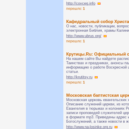
http://covceg.info
перешло:
1
Кафедральный собор Христа
О нас, новости, публикации, вопро
электронная Библия, храмы Калини
http://www.ubrus.org/
перешло:
1
Крутицы.Ru: Официальный с
На нашем сайте Вы найдете распи
Таинствах и праздниках, анонсы п
информацию о работе Воскресной 
статьи.
http://krutitsy.ru
перешло:
1
Московская баптистская цер
Московская церковь евангельских х
Описание служений церкви, из кот
Евангелия в тюрьмах и колониях Р
записи проповедей служителей церк
в формате mp3. Приведены адрес 
Богослужений, а также новости в 
http://www.na-losinke.org.ru