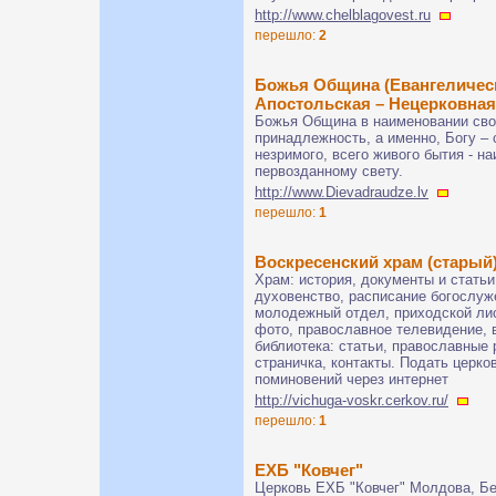
http://www.chelblagovest.ru
перешло:
2
Божья Община (Евангелическ
Апостольская – Нецерковная
Божья Община в наименовании сво
принадлежность, а именно, Богу – 
незримого, всего живого бытия - н
первозданному свету.
http://www.Dievadraudze.lv
перешло:
1
Воскресенский храм (старый) 
Храм: история, документы и статьи
духовенство, расписание богослуж
молодежный отдел, приходской лис
фото, православное телевидение, в
библиотека: статьи, православные 
страничка, контакты. Подать церко
поминовений через интернет
http://vichuga-voskr.cerkov.ru/
перешло:
1
ЕХБ "Ковчег"
Церковь ЕХБ "Ковчег" Молдова, Б