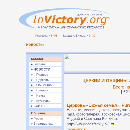
Ресурсов:
44 493
Заходов с 1 числа:
45 435
НОВОСТИ:
Каталог
Главная
НОВОСТИ
Главное
Церковь
ЦЕРКВИ И ОБЩИНЫ >>
Общество
Всего на
Гонения
[ 621
Наука
Культура
Церковь «Божья семья», Риг
САЙТЫ
Новости, миссия церкви, постулат
Общение
mp3, фотогалерея, воскресная школ
Андрей и Светлана Кочкины.
Форум
Знакомства
http://www.godsfamily.lv/
перешло:
2