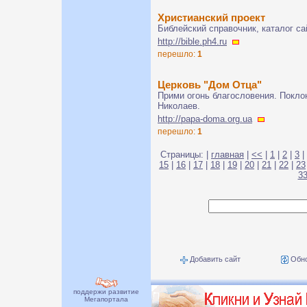
Христианский проект
Библейский справочник, каталог с
http://bible.ph4.ru
перешло:
1
Церковь "Дом Отца"
Прими огонь благословения. Поклон
Николаев.
http://papa-doma.org.ua
перешло:
1
Страницы: |
главная
|
<<
|
1
|
2
|
3
|
15
|
16
|
17
|
18
|
19
|
20
|
21
|
22
|
23
3
Добавить сайт
Обно
поддержи развитие
Мегапортала