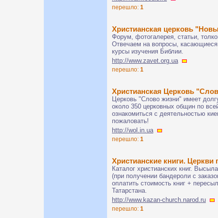
перешло:
1
Христианская церковь "Новы
Форум, фотогалерея, статьи, толк
Отвечаем на вопросы, касающиеся 
курсы изучения Библии.
http://www.zavet.org.ua
перешло:
1
Христианская Церковь "Слов
Церковь "Слово жизни" имеет долг
около 350 церковных общин по всей
ознакомиться с деятельностью кие
пожаловать!
http://wol.in.ua
перешло:
1
Христианские книги. Церкви г
Каталог христианских книг. Высы
(при получении бандероли с заказ
оплатить стоимость книг + пересыл
Татарстана.
http://www.kazan-church.narod.ru
перешло:
1