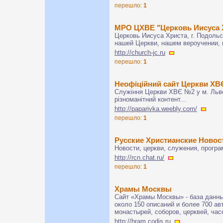
перешло:
1
МРО ЦХВЕ "Церковь Иисуса Х
Церковь Иисуса Христа, г. Подоль
нашей Церкви, нашем вероучении, 
http://church-jc.ru
перешло:
1
Неофіційний сайт Церкви ХВЄ
Служіння Церкви ХВЄ №2 у м. Львов
різноманітний контент...
http://paparivka.weebly.com/
перешло:
1
Русские Христианские Новос
Новости, церкви, служения, програм
http://rcn.chat.ru/
перешло:
1
Храмы Москвы
Сайт «Храмы Москвы» - база данны
около 150 описаний и более 700 а
монастырей, соборов, церквей, час
http://hram.codis.ru