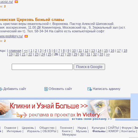
s.ucoz.ru/
ло:
2
нежская Церковь Божьей славы
ь христиан веры евангельской г. Воронежа. Пастор Алексей Шиповский.
ия: воскресение, 11.00 ДК Коминтерна, Московский пр., 9, Зеркальный зал (ост.
хнический ин-т). Тел. 58-34-34 На сайте есть компьютерный софт
www.godglory.ru/
ло:
2
цы: |
главная
|
<<
|
1
|
2
|
3
|
4
|
5
|
6
|
7
|
8
|
9
|
10
|
11
|
12
|
13
|
14
|
15
|
16
|
17
|
18
|
19
|
20
|
21
|
22
|
23
|
24
|
25
|
26
|
27
|
28
|
29
|
30
|
31
|
32
|
33
|
>>
Добавить сайт
Обновить сайт
Написать админу
|
Главное
|
Церковь
|
Общество
|
Гонения
|
Наука
|
Культура
|
САЙТЫ
|
Форум
|
Зн
я
|
Интервью
|
Израиль
|
ОБЗОРЫ
|
Книги
|
Музыка
|
Фильмы
|
ЮМОР
|
Контакты
|
Мемуары