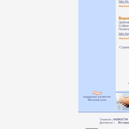
http://j
переш
Воро
Церков
Собран
Полите
http://
переш
Страни
поддержи развитие
Мегапортала
Главная
|
НОВОСТИ
Духовное
|
Истори