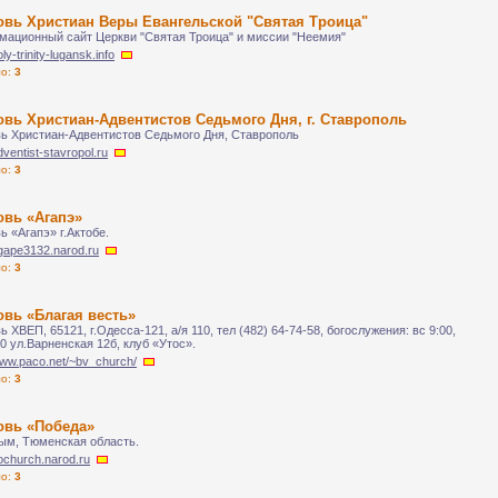
овь Христиан Веры Евангельской "Святая Троица"
ационный сайт Церкви "Святая Троица" и миссии "Неемия"
oly-trinity-lugansk.info
ло:
3
вь Христиан-Адвентистов Седьмого Дня, г. Ставрополь
ь Христиан-Адвентистов Седьмого Дня, Ставрополь
adventist-stavropol.ru
ло:
3
овь «Агапэ»
ь «Агапэ» г.Актобе.
agape3132.narod.ru
ло:
3
вь «Благая весть»
ь ХВЕП, 65121, г.Одесса-121, а/я 110, тел (482) 64-74-58, богослужения: вс 9:00,
00 ул.Варненская 12б, клуб «Утос».
www.paco.net/~bv_church/
ло:
3
овь «Победа»
лым, Тюменская область.
kochurch.narod.ru
ло:
3