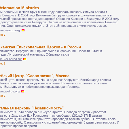
eformation Ministries
ы Вениамин и Неля Брух в 1991 году основали церковь Иисуса Христа г.
, Беларусь. В 2004 году Вениамин был рукоположен в служение епископа в
льской преемственности для церквей Общения Калвари в Беларуси. В 2008 году
 депортировали их из Беларуси. Но они не остановились в исполнении Божьего
ния. Они продолжают служить. Этот сайт посвящен служению их семьи.
/www.newrm.org
ло:
2
иканская Епископальная Церковь в России
ликанстве. Вероучение. Официальная информация. Новости. Статьи.
еди. Литургический материал. Обратная связь.
apc-vor.narod.ru/
ло:
2
ейский Центр "Слово жизни", Москва
ский цетр, школа, церковь. Наше видение: Вооружить Божий народ словом
Показать верующим их духовное оружие, Научить их пользоваться этим
м, Выслать их в победоносное сражение для Господа.
www.wolrus.org
ло:
2
уальная церковь "Независимость"
исимость» - это свобода в Иисусе Христе! Свобода от греха и рабства!
дь есть Дух; а где Дух Господень, там свобода». (2Кор.3:17) В церкви
исимость», Вы сможете прочитать проповеди Артема Дойбан. Оставить свою
енную просьбу. Ознакомится с полезной информацией. Задать свои вопросы. И
 приятно провести время.