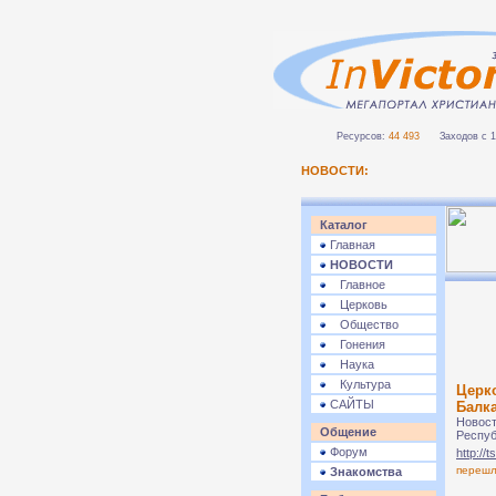
Ресурсов:
44 493
Заходов с 1 
НОВОСТИ:
Каталог
Главная
НОВОСТИ
Главное
Церковь
Общество
Гонения
Наука
Культура
Церко
САЙТЫ
Балк
Новост
Общение
Респуб
Форум
http://
переш
Знакомства