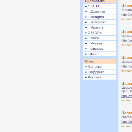
Библиотека
Церк
СТАТЬИ
Информ
Духовное
http://h
История
переш
Интервью
Израиль
Церко
ОБЗОРЫ
Церков
Книги
http://
Музыка
переш
Фильмы
ЮМОР
Церк
О нас
Церков
http://
Контакты
переш
Поддержка
Реклама
Церко
Церков
ср 18:
http://
переш
Церк
г.Кога
http://
переш