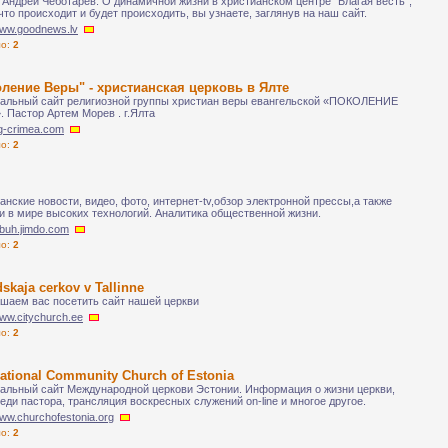
 Андрей Чеботарев. О динамичной жизни в христианском центре "Благая весть",
 что происходит и будет происходить, вы узнаете, заглянув на наш сайт.
/www.goodnews.lv
ло:
2
ление Веры" - христианская церковь в Ялте
льный сайт религиозной группы христиан веры евангельской «ПОКОЛЕНИЕ
 Пастор Артем Морев . г.Ялта
ng-crimea.com
ло:
2
анские новости, видео, фото, интернет-tv,обзор электронной прессы,а также
и в мире высоких технологий. Аналитика общественной жизни.
dibuh.jimdo.com
ло:
2
skaja cerkov v Tallinne
шаем вас посетить сайт нашей церкви
www.citychurch.ee
ло:
2
national Community Church of Estonia
льный сайт Международной церкови Эстонии. Информация о жизни церкви,
еди пастора, трансляция воскресных служений on-line и многое другое.
www.churchofestonia.org
ло:
2