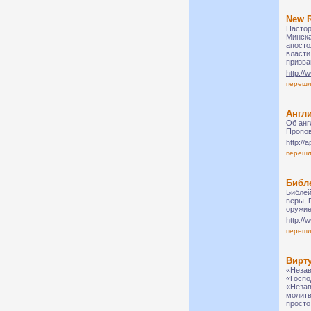
New R
Пастор
Минска
апосто
власти
призва
http:/
переш
Англ
Об анг
Пропов
http://
переш
Библ
Библей
веры, 
оружие
http://
переш
Вирт
«Незав
«Госпо
«Незав
молитв
просто