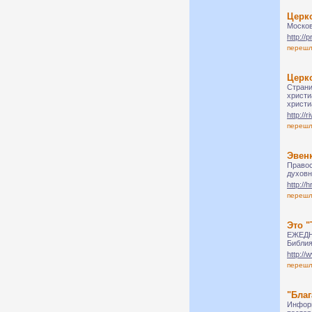
Церк
Москов
http://
переш
Церко
Страни
христи
христи
http://r
переш
Эвен
Правос
духовн
http://
переш
Это "
ЕЖЕДНЕ
Библия
http://
переш
"Благ
Информ