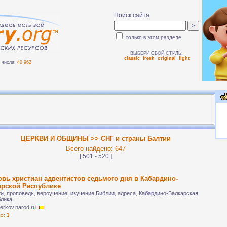
Поиск сайта
только в этом разделе
ВЫБЕРИ СВОЙ СТИЛЬ:
classic
fresh
original
light
числа:
40 962
ЦЕРКВИ И ОБЩИНЫ >> СНГ и страны Балтии
Всего найдено: 647
[ 501 - 520 ]
вь христиан адвентистов седьмого дня в Кабардино-
арской Республике
и, проповедь, вероучение, изучение Библии, адреса, Кабардино-Балкарская
лика.
tserkov.narod.ru
ло:
3