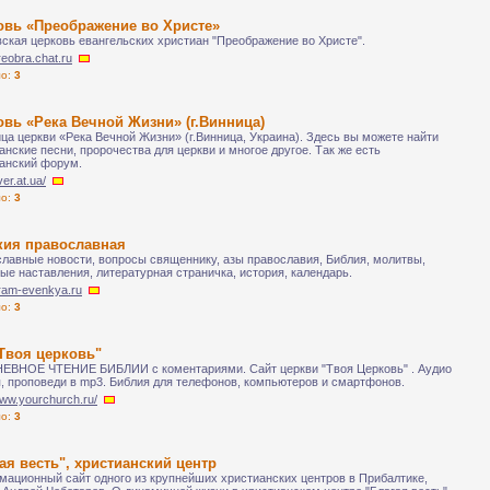
овь «Преображение во Христе»
ская церковь евангельских христиан "Преображение во Христе".
preobra.chat.ru
ло:
3
вь «Река Вечной Жизни» (г.Винница)
ца церкви «Река Вечной Жизни» (г.Винница, Украина). Здесь вы можете найти
анские песни, пророчества для церкви и многое другое. Так же есть
анский форум.
iver.at.ua/
ло:
3
кия православная
лавные новости, вопросы священнику, азы православия, Библия, молитвы,
ые наставления, литературная страничка, история, календарь.
hram-evenkya.ru
ло:
3
Твоя церковь"
ВНОЕ ЧТЕНИЕ БИБЛИИ с коментариями. Сайт церкви "Твоя Церковь" . Аудио
, проповеди в mp3. Библия для телефонов, компьютеров и смартфонов.
www.yourchurch.ru/
ло:
3
ая весть", христианский центр
ационный сайт одного из крупнейших христианских центров в Прибалтике,