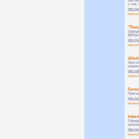
пастор
о том,
http:/
переш
"Поко
Официа
ВЕРЫ».
http://
переш
dibuh
Христи
новинк
http://
переш
Gorod
Пригла
http://
переш
Inter
Официа
пропов
http://
переш