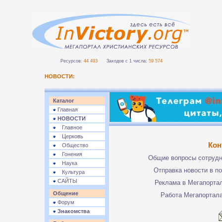
Ресурсов:
44 493
Заходов с 1 числа:
59 574
НОВОСТИ:
Каталог
Главная
НОВОСТИ
Главное
Церковь
Кон
Общество
Гонения
Общие вопросы сотруд
Наука
Отправка новости в п
Культура
САЙТЫ
Реклама в Мегапорта
Общение
Работа Мегапортал
Форум
Знакомства