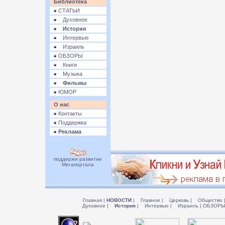
Библиотека
СТАТЬИ
Духовное
История
Интервью
Израиль
ОБЗОРЫ
Книги
Музыка
Фильмы
ЮМОР
О нас
Контакты
Поддержка
Реклама
поддержи развитие
Мегапортала
Главная
|
НОВОСТИ
|
Главное
|
Церковь
|
Общество
Духовное
|
История
|
Интервью
|
Израиль
|
ОБЗОР