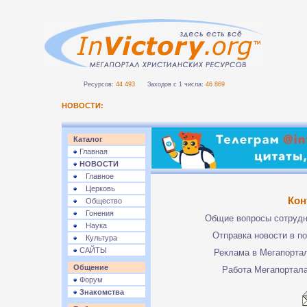
Ресурсов:
44 493
Заходов с 1 числа:
46 869
НОВОСТИ:
Каталог
Главная
НОВОСТИ
Главное
Церковь
Кон
Общество
Гонения
Общие вопросы сотруд
Наука
Отправка новости в п
Культура
САЙТЫ
Реклама в Мегапорта
Общение
Работа Мегапортал
Форум
Знакомства