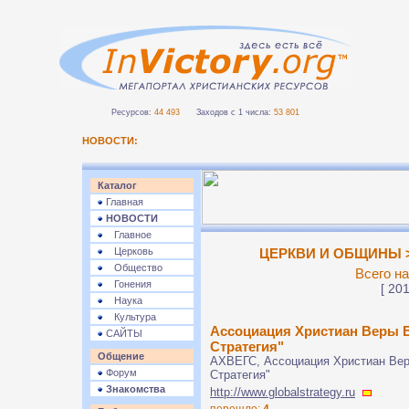
Ресурсов:
44 493
Заходов с 1 числа:
53 801
НОВОСТИ:
Каталог
Главная
НОВОСТИ
Главное
Церковь
ЦЕРКВИ И ОБЩИНЫ >>
Общество
Всего на
Гонения
[ 201
Наука
Культура
Ассоциация Христиан Веры 
САЙТЫ
Стратегия"
Общение
АХВЕГС, Ассоциация Христиан Вер
Форум
Стратегия"
Знакомства
http://www.globalstrategy.ru
перешло:
4