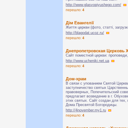
http://www.glasvopiyushego.com/
перешло:
4
Дім Евангелії
Життя церкви (фото, статті, загрузк
http://blagodat.ucoz.ru/
перешло:
4
Днепропетровская Церковь 
Сайт поместной церкви: проповеди,
http://www.ucheniki.net.ua
перешло:
4
Дом-храм
В связи с упованием Святой Церкв
заступничество святых Царственны
правоверных, Попечительский сове
предлагает возведение в г. Обухов
этих святых. Сайт создан для тех,
Дома Пресвятой Богородицы.
http://4november.my1.ru
перешло:
4