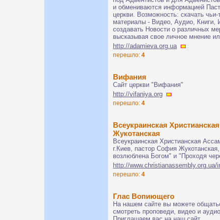
и обмениваются информацией Паст
церкви. Возможность: скачать чьи-
материалы - Видео, Аудио, Книги,
создавать Новости о различных мер
высказывая свое личное мнение или
http://adamieva.org.ua
перешло:
4
Вифания
Сайт церкви "Вифания"
http://vifaniya.org
перешло:
4
Всеукраинская Христианска
Жукотанская
Всеукраинская Христианская Ассам
г.Киев, пастор София Жукотанская,
возлюблена Богом" и "Проходя чер
http://www.christianassembly.org.ua/
перешло:
4
Глас Вопиющего
На нашем сайте вы можете общатьс
смотреть проповеди, видео и аудио
Приглашаем вас на наш сайт.