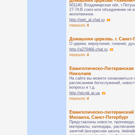
Домашняя церковь «Хинени»
601140, Владимирская обл, г.Петушки
27-74;В союз или объединение не 
молитвенное.
http://petr_al.chat.ru
перешло:
4
Домашняя церковь. г. Санкт-
О церкви, вероучения, гонения, ду
http://a270466.chat.ru
перешло:
4
Евангелическо-Лютеранская 
Николаев
На сайте вы можете ознакомиться 
расписанием богослужений, новост
вопросы и т.д.
http://elcnik.at.ua
перешло:
4
Евангелическо-лютеранский 
Михаила, Санкт-Петербург
Представлены новости, проповеди,
материалы, календарь, расписание
занятий (воскресная школа, библей