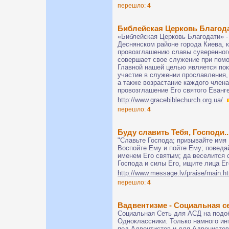
перешло:
4
Библейская Церковь Благод
«Библейская Церковь Благодати» 
Деснянском районе города Киева, 
провозглашению славы суверенного
совершает свое служение при помо
Главной нашей целью является пок
участие в служении прославления,
а также возрастание каждого члена
провозглашение Его святого Еванг
http://www.gracebiblechurch.org.ua/
перешло:
4
Буду славить Тебя, Господи..
"Славьте Господа; призывайте имя 
Воспойте Ему и пойте Ему; поведа
именем Его святым; да веселится
Господа и силы Его, ищите лица Его
http://www.message.lv/praise/main.h
перешло:
4
Вадвентизме - Социальная с
Социальная Сеть для АСД на подоб
Одноклассники. Только намного инт
под Адвентистов и для Адвенисто