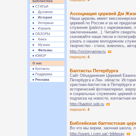
Библиотека
СТАТЬИ
Духовное
Ассоциация церквей Дм Жиз
История
Наша церковь имеет миссионерско
церквей по России и за ее предел
Интервью
служение (работа с наркоманами, 
Израиль
заключенными...). Читайте свидете
ОБЗОРЫ
скачивайте наши песни и полигра
Книги
узнать о нашем молодежном служен
Музыка
творчество - стихи, живопись, авт
Фильмы
http://victoryarrow.ru
ЮМОР
перешло:
4
О нас
Контакты
Баптисты Петербурга
Поддержка
Сайт Объединения Церквей Евангел
Реклама
Петербурга и Лен. области. Истор
христиан-баптистов в Петербурге и
исторический фотоматериал, веро
и социальных служениях церквей о
подписка на новости, контактная и
http://baptist.spb.ru
перешло:
4
Библейская баптистская цер
Во что мы верим, заочная школа, л
http://users.i.com.ua/~biblesay