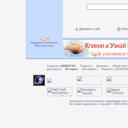
Добавить сайт
Обно
поддержи развитие
Мегапортала
Главная
|
НОВОСТИ
|
Главное
|
Церковь
|
Общество
Духовное
|
История
|
Интервью
|
Израиль
|
ОБЗОР
Запрещается использование информации или о
Все права закреплены. Copyright © 1999-202