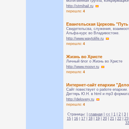
молитвенная группа, конфирмацион
http://stmihail.ru
перешло:
4
Евангельская Церковь "Путь
Свидетельсва, служения, взаимоот
Альфа-курс во Владивостоке.
http://www.waytolife.ru
перешло:
4
Жизнь во Христе
Личный блог о Жизнь во Христе
http://www.moovr.ru
перешло:
4
Интернет-сайт епархии "Дел
Сайт повествует о работе епархии
Дегтярь Ю.Н. в html и mp3 формат
http://delovery.ru
перешло:
4
Страницы: |
главная
|
<<
|
1
|
2
|
3
|
15
|
16
|
17
|
18
|
19
|
20
|
21
|
22
|
23
3