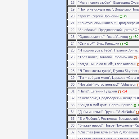
18
"Мы в поиске любви", Екатерина Суз
19
"Никто не осудит нас", Владимир По
20
"Крест", Сергей Вронский
+9
21
"Христианский шансон", Продюсерск
22
"За облака", Продюсерский центр З
23
"Одновременно", Геша Ушивец
+80
24
"Сын мой", Влад Канашин
+2
25
"Я поднимусь к Тебе", Наталия Анчук
26
"Твоя воля", Виталий Ефремочкин
27
"Когда Ты не со мной", Глеб Копалин
28
"Я Твоя мечта (укр)", Группа Skydoor
29
"Ты – всё для меня", Церковь «Сила 
30
"Nostalgi (инструментал.)", Vohanson
31
"Папа", Евгений Гудухин
-14
32
"К небесам", Продюсерский центр З
33
"Войди в мой дом", Сергей Брикса
34
"Днём и ночью", Группа "VozleNeba"
35
"Его Любовь", Ростислав Брамирский
36
"Блажен народ", Новое Поколение (Х
37
"Cristmas (инструментал.)", Vohanson