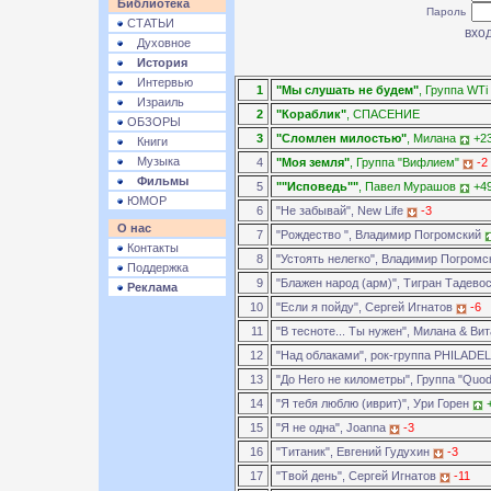
Библиотека
Пароль
СТАТЬИ
Духовное
История
Интервью
1
"Мы слушать не будем"
, Группа WTi
Израиль
2
"Кораблик"
, СПАСЕНИЕ
ОБЗОРЫ
3
"Сломлен милостью"
, Милана
+2
Книги
Музыка
4
"Моя земля"
, Группа "Вифлием"
-2
Фильмы
5
""Исповедь""
, Павел Мурашов
+4
ЮМОР
6
"Не забывай", New Life
-3
О нас
7
"Рождество ", Владимир Погромский
Контакты
8
"Устоять нелегко", Владимир Погром
Поддержка
9
"Блажен народ (арм)", Тигран Тадево
Реклама
10
"Если я пойду", Сергей Игнатов
-6
11
"В тесноте... Ты нужен", Милана & В
12
"Над облаками", рок-группа PHILADE
13
"До Него не километры", Группа "Quo
14
"Я тебя люблю (иврит)", Ури Горен
15
"Я не одна", Joanna
-3
16
"Титаник", Евгений Гудухин
-3
17
"Твой день", Сергей Игнатов
-11