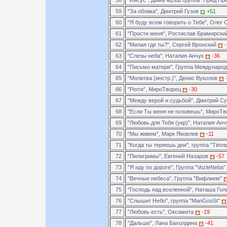
58
"Иисус", Дима Фрэш группа "Пред Пр
59
"За облака", Дмитрий Гузов
+51
60
"Я буду всем говорить о Тебе", Олег
61
"Прости меня", Ростислав Брамирск
62
"Милая где ты?", Сергей Вронский
63
"Слезы неба", Наталия Анчук
-36
64
"Письмо матери", Группа Междунаро
65
"Молитва (инстр.)", Денис Вуколов
66
"Регги", МироТворец
-30
67
"Между верой и судьбой", Дмитрий 
68
"Если Ты меня не позовешь", МироТ
69
"Любовь для Тебя (укр)", Наталия Ан
70
"Мы живем", Марк Яковлев
-11
71
"Когда ты теряешь дни", группа "Тёп
72
"Пилигримы", Евгений Назаров
-57
73
"Я иду по дороге", Группа "VozleNeba"
74
"Вечные небеса", Группа "Вифлием"
75
"Господь над вселенной", Наташа Го
76
"Слышит Небо", группа "ManGooSt"
77
"Любовь есть", Оксамита
-19
78
"Дальше", Лана Бахолдина
-41