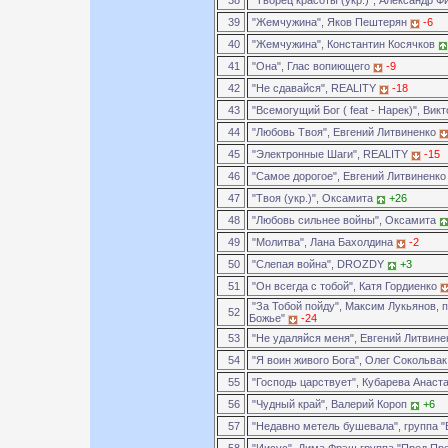
38
"Творец красоты (укр.)", Александр Ф
39
"Жемчужина", Яков Пештерян
-6
40
"Жемчужина", Константин Косячков
41
"Она", Глас вопиющего
-9
42
"Не сдавайся", REALITY
-18
43
"Всемогущий Бог ( feat - Нарек)", Вик
44
"Любовь Твоя", Евгений Литвиненко
45
"Электронные Шаги", REALITY
-15
46
"Самое дорогое", Евгений Литвиненк
47
"Твоя (укр.)", Оксамита
+26
48
"Любовь сильнее войны", Оксамита
49
"Молитва", Лана Бахолдина
-2
50
"Слепая война", DROZDY
+3
51
"Он всегда с тобой", Катя Гордиенко
"За Тобой пойду", Максим Лукьянов, 
52
Божье"
-24
53
"Не удаляйся меня", Евгений Литвин
54
"Я воин живого Бога", Олег Сокольва
55
"Господь царствует", Кубарева Анаст
56
"Чудный край", Валерий Короп
+6
57
"Недавно метель бушевала", группа 