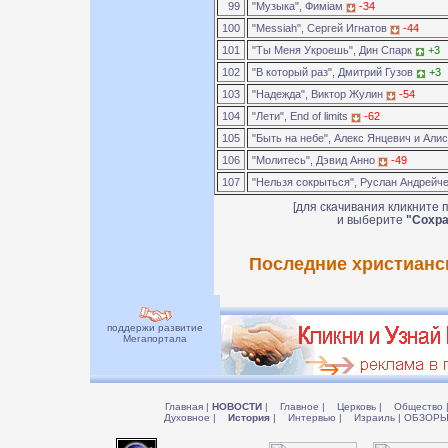
99
"Музыка", Фимiам
-34
100
"Messiah", Сергей Игнатов
-44
101
"Ты Меня Укроешь", Дин Спарк
+3
102
"В который раз", Дмитрий Гузов
+3
103
"Надежда", Виктор Жулин
-54
104
"Лети", End of limits
-62
105
"Быть на небе", Алекс Янцевич и Али
106
"Молитесь", Дэвид Анно
-49
107
"Нельзя сокрыться", Руслан Андрейч
[для скачивания кликните 
и выберите
"Сохра
Последние христианск
поддержи развитие
Мегапортала
Главная
|
НОВОСТИ
|
Главное
|
Церковь
|
Общество
Духовное
|
История
|
Интервью
|
Израиль
|
ОБЗОР