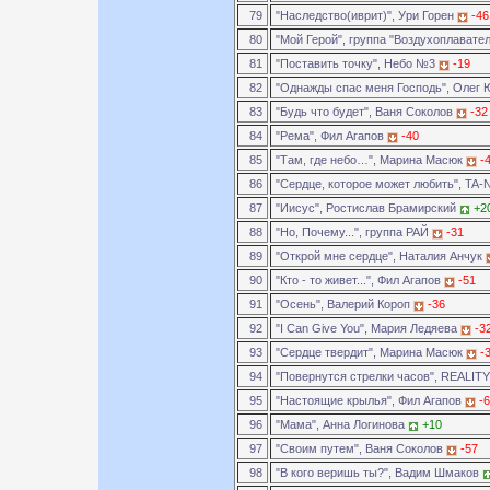
79
"Наследство(иврит)", Ури Горен
-46
80
"Мой Герой", группа "Воздухоплавате
81
"Поставить точку", Небо №3
-19
82
"Однажды спас меня Господь", Олег
83
"Будь что будет", Ваня Соколов
-32
84
"Рема", Фил Агапов
-40
85
"Там, где небо…", Марина Масюк
-
86
"Сердце, которое может любить", TA-
87
"Иисус", Ростислав Брамирский
+2
88
"Но, Почему...", группа РАЙ
-31
89
"Открой мне сердце", Наталия Анчук
90
"Кто - то живет...", Фил Агапов
-51
91
"Осень", Валерий Короп
-36
92
"I Can Give You", Мария Ледяева
-3
93
"Сердце твердит", Марина Масюк
-
94
"Повернутся стрелки часов", REALIT
95
"Настоящие крылья", Фил Агапов
-
96
"Мама", Анна Логинова
+10
97
"Своим путем", Ваня Соколов
-57
98
"В кого веришь ты?", Вадим Шмаков