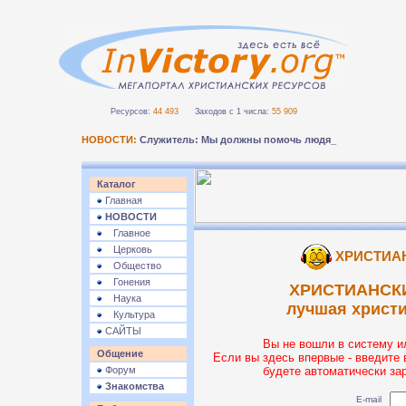
Ресурсов:
44 493
Заходов с 1 числа:
55 909
НОВОСТИ:
Служитель: Мы должны помочь людям безопасн_
Каталог
Главная
НОВОСТИ
Главное
Церковь
ХРИСТИА
Общество
Гонения
ХРИСТИАНСК
Наука
лучшая христ
Культура
САЙТЫ
Вы не вошли в систему и
Общение
Если вы здесь впервые - введите 
Форум
будете автоматически за
Знакомства
E-mail