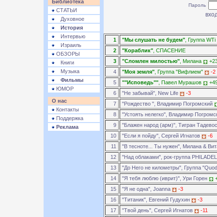
Библиотека
Пароль
СТАТЬИ
Духовное
История
Интервью
1
"Мы слушать не будем"
, Группа WTi
Израиль
2
"Кораблик"
, СПАСЕНИЕ
ОБЗОРЫ
3
"Сломлен милостью"
, Милана
+2
Книги
Музыка
4
"Моя земля"
, Группа "Вифлием"
-2
Фильмы
5
""Исповедь""
, Павел Мурашов
+4
ЮМОР
6
"Не забывай", New Life
-3
О нас
7
"Рождество ", Владимир Погромский
Контакты
8
"Устоять нелегко", Владимир Погром
Поддержка
9
"Блажен народ (арм)", Тигран Тадево
Реклама
10
"Если я пойду", Сергей Игнатов
-6
11
"В тесноте... Ты нужен", Милана & В
12
"Над облаками", рок-группа PHILADE
13
"До Него не километры", Группа "Quo
14
"Я тебя люблю (иврит)", Ури Горен
15
"Я не одна", Joanna
-3
16
"Титаник", Евгений Гудухин
-3
17
"Твой день", Сергей Игнатов
-11