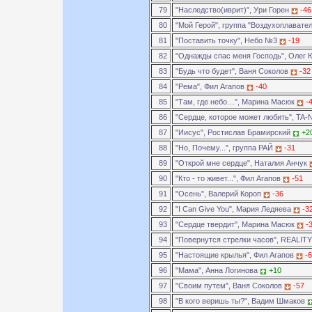
79
"Наследство(иврит)", Ури Горен
-46
80
"Мой Герой", группа "Воздухоплавате
81
"Поставить точку", Небо №3
-19
82
"Однажды спас меня Господь", Олег
83
"Будь что будет", Ваня Соколов
-32
84
"Рема", Фил Агапов
-40
85
"Там, где небо…", Марина Масюк
-
86
"Сердце, которое может любить", TA-
87
"Иисус", Ростислав Брамирский
+2
88
"Но, Почему...", группа РАЙ
-31
89
"Открой мне сердце", Наталия Анчук
90
"Кто - то живет...", Фил Агапов
-51
91
"Осень", Валерий Короп
-36
92
"I Can Give You", Мария Ледяева
-3
93
"Сердце твердит", Марина Масюк
-
94
"Повернутся стрелки часов", REALIT
95
"Настоящие крылья", Фил Агапов
-
96
"Мама", Анна Логинова
+10
97
"Своим путем", Ваня Соколов
-57
98
"В кого веришь ты?", Вадим Шмаков