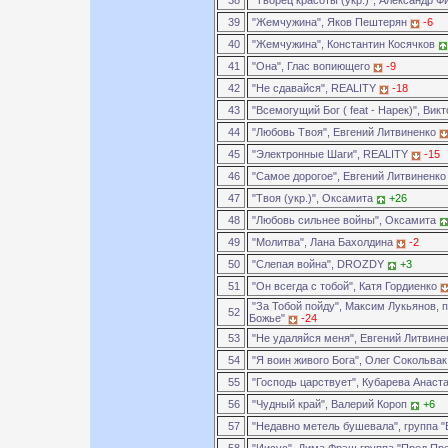
38
"Творец красоты (укр.)", Александр Ф
39
"Жемчужина", Яков Пештерян
-6
40
"Жемчужина", Константин Косячков
41
"Она", Глас вопиющего
-9
42
"Не сдавайся", REALITY
-18
43
"Всемогущий Бог ( feat - Нарек)", Вик
44
"Любовь Твоя", Евгений Литвиненко
45
"Электронные Шаги", REALITY
-15
46
"Самое дорогое", Евгений Литвиненк
47
"Твоя (укр.)", Оксамита
+26
48
"Любовь сильнее войны", Оксамита
49
"Молитва", Лана Бахолдина
-2
50
"Слепая война", DROZDY
+3
51
"Он всегда с тобой", Катя Гордиенко
"За Тобой пойду", Максим Лукьянов, 
52
Божье"
-24
53
"Не удаляйся меня", Евгений Литвин
54
"Я воин живого Бога", Олег Сокольва
55
"Господь царствует", Кубарева Анаст
56
"Чудный край", Валерий Короп
+6
57
"Недавно метель бушевала", группа 