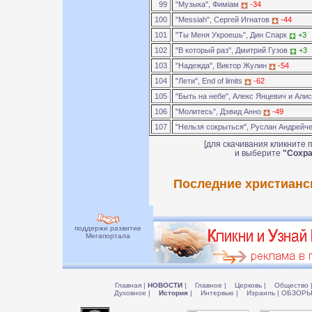
99
"Музыка", Фимiам
-34
100
"Messiah", Сергей Игнатов
-44
101
"Ты Меня Укроешь", Дин Спарк
+3
102
"В который раз", Дмитрий Гузов
+3
103
"Надежда", Виктор Жулин
-54
104
"Лети", End of limits
-62
105
"Быть на небе", Алекс Янцевич и Али
106
"Молитесь", Дэвид Анно
-49
107
"Нельзя сокрыться", Руслан Андрейч
[для скачивания кликните 
и выберите
"Сохра
Последние христианск
поддержи развитие
Мегапортала
Главная
|
НОВОСТИ
|
Главное
|
Церковь
|
Общество
Духовное
|
История
|
Интервью
|
Израиль
|
ОБЗОР