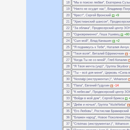
18
"Мы в поиске любви", Екатерина Суз
19
"Никто не осудит нас", Владимир По
20
"Крест", Сергей Вронский
+9
21
"Христианский шансон", Продюсерск
22
"За облака", Продюсерский центр З
23
"Одновременно", Геша Ушивец
+80
24
"Сын мой", Влад Канашин
+2
25
"Я поднимусь к Тебе", Наталия Анчук
26
"Твоя воля", Виталий Ефремочкин
27
"Когда Ты не со мной", Глеб Копалин
28
"Я Твоя мечта (укр)", Группа Skydoor
29
"Ты – всё для меня", Церковь «Сила 
30
"Nostalgi (инструментал.)", Vohanson
31
"Папа", Евгений Гудухин
-14
32
"К небесам", Продюсерский центр З
33
"Войди в мой дом", Сергей Брикса
34
"Днём и ночью", Группа "VozleNeba"
35
"Его Любовь", Ростислав Брамирский
36
"Блажен народ", Новое Поколение (Х
37
"Cristmas (инструментал.)", Vohanson