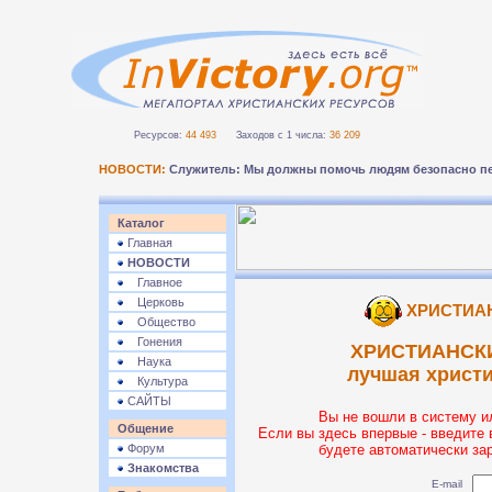
Ресурсов:
44 493
Заходов с 1 числа:
36 209
НОВОСТИ:
Служитель: Мы должны помочь людям безопасно пе
Каталог
Главная
НОВОСТИ
Главное
Церковь
ХРИСТИА
Общество
Гонения
ХРИСТИАНСК
Наука
лучшая христ
Культура
САЙТЫ
Вы не вошли в систему и
Общение
Если вы здесь впервые - введите 
Форум
будете автоматически за
Знакомства
E-mail