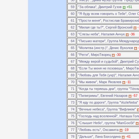
58
"Иисус", Дима Фрэш группа "Пред Пр
59
"За облака", Дмитрий Гузов
+51
60
"Я буду всем говорить о Тебе", Олег
61
"Прости меня", Ростислав Брамирск
62
"Милая где ты?", Сергей Вронский
63
"Слезы неба", Наталия Анчук
-36
64
"Письмо матери", Группа Междунаро
65
"Молитва (инстр.)", Денис Вуколов
66
"Регги", МироТворец
-30
67
"Между верой и судьбой", Дмитрий 
68
"Если Ты меня не позовешь", МироТ
69
"Любовь для Тебя (укр)", Наталия Ан
70
"Мы живем", Марк Яковлев
-11
71
"Когда ты теряешь дни", группа "Тёп
72
"Пилигримы", Евгений Назаров
-57
73
"Я иду по дороге", Группа "VozleNeba"
74
"Вечные небеса", Группа "Вифлием"
75
"Господь над вселенной", Наташа Го
76
"Слышит Небо", группа "ManGooSt"
77
"Любовь есть", Оксамита
-19
78
"Дальше", Лана Бахолдина
-41