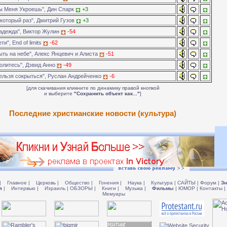
ы Меня Укроешь", Дин Спарк
+3
который раз", Дмитрий Гузов
+3
адежда", Виктор Жулин
-54
ти", End of limits
-62
ть на небе", Алекс Янцевич и Алиста
-51
олитесь", Дэвид Анно
-49
ельзя сокрыться", Руслан Андрейченко
-6
[для скачивания кликните по динамику правой кнопкой
и выберите
"Сохранить объект как..."
]
Последние христианские новости (культура)
|
Главное
|
Церковь
|
Общество
|
Гонения
|
Наука
|
Культура
|
САЙТЫ
|
Форум
|
Зн
я
|
Интервью
|
Израиль
|
ОБЗОРЫ
|
Книги
|
Музыка
|
Фильмы
|
ЮМОР
|
Контакты
|
Мемуары