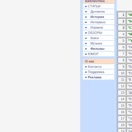
Библиотека
СТАТЬИ
Духовное
1
"М
История
2
"К
Интервью
Израиль
3
"С
ОБЗОРЫ
4
"М
Книги
5
""
Музыка
6
"Не
Фильмы
7
"Р
ЮМОР
8
"У
О нас
Контакты
9
"Бл
Поддержка
10
"Ес
Реклама
11
"В 
12
"Н
13
"До
14
"Я 
15
"Я 
16
"Ти
17
"Тв
18
"М
19
"Н