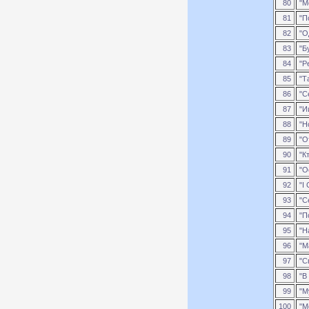
80
"Мо
81
"П
82
"О
83
"Бу
84
"Р
85
"Т
86
"Се
87
"И
88
"Но
89
"О
90
"Кт
91
"О
92
"I 
93
"С
94
"П
95
"Н
96
"М
97
"С
98
"В
99
"М
100
"Me