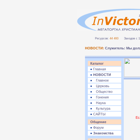
Ресурсов:
44 493
Заходов с 1 
НОВОСТИ:
Служитель: Мы дол
Каталог
Главная
НОВОСТИ
Главное
Церковь
Общество
Гонения
Наука
Культура
САЙТЫ
Ес
Общение
Форум
Знакомства