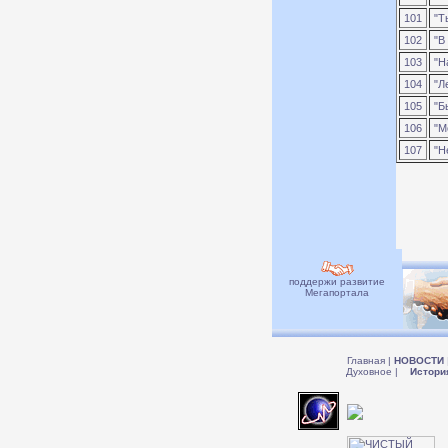
101
"Т
102
"В 
103
"Н
104
"Ле
105
"Бы
106
"М
107
"Н
поддержи развитие
Мегапортала
Главная
|
НОВОСТИ
Духовное
|
Истори