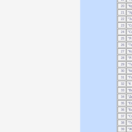
20
"Кр
21
"Х
22
"З
23
"О
24
"С
25
"Я 
26
"Т
27
"Ко
28
"Я 
29
"Ты
30
"No
31
"П
32
"К
33
"Во
34
"Дн
35
"Е
36
"Б
37
"Cr
38
"Тв
39
"Ж