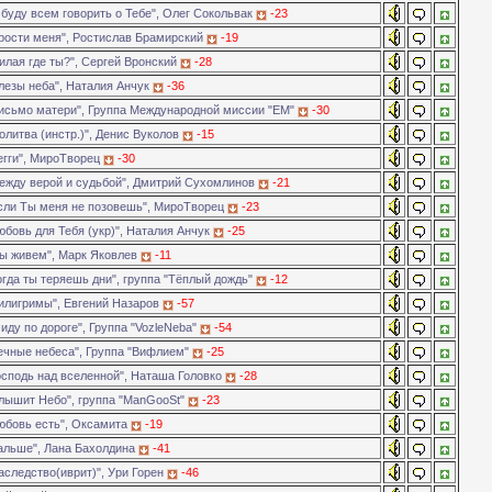
буду всем говорить о Тебе", Олег Сокольвак
-23
рости меня", Ростислав Брамирский
-19
лая где ты?", Сергей Вронский
-28
лезы неба", Наталия Анчук
-36
исьмо матери", Группа Международной миссии "ЕМ"
-30
литва (инстр.)", Денис Вуколов
-15
егги", МироТворец
-30
ежду верой и судьбой", Дмитрий Сухомлинов
-21
сли Ты меня не позовешь", МироТворец
-23
бовь для Тебя (укр)", Наталия Анчук
-25
ы живем", Марк Яковлев
-11
гда ты теряешь дни", группа "Тёплый дождь"
-12
илигримы", Евгений Назаров
-57
иду по дороге", Группа "VozleNeba"
-54
ечные небеса", Группа "Вифлием"
-25
осподь над вселенной", Наташа Головко
-28
лышит Небо", группа "ManGooSt"
-23
юбовь есть", Оксамита
-19
альше", Лана Бахолдина
-41
следство(иврит)", Ури Горен
-46