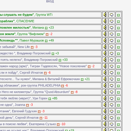
ы слушать не будем"
, Группа WTi
ораблик"
, СПАСЕНИЕ
ломлен милостью"
, Милана
+23
оя земля"
, Группа "Вифлием"
-2
Исповедь""
, Павел Мурашов
+49
 забывай", New Life
-3
ождество ", Владимир Погромский
+3
стоять нелегко", Владимир Погромский
+33
ажен народ (арм)", Тигран Тадевосян, "Новое поколение"
-2
ли я пойду", Сергей Игнатов
-6
тесноте... Ты нужен", Милана & Виталий Ефремочкин
+21
ад облаками", рок-группа PHILADELPHIA
-6
 Него не километры", Группа "Quod Absurdum"
-8
тебя люблю (иврит)", Ури Горен
+85
не одна", Joanna
-3
таник", Евгений Гудухин
-3
ой день", Сергей Игнатов
-11
ы в поиске любви", Екатерина Сузько
-10
икто не осудит нас", Владимир Погромский
+19