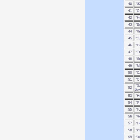
40
"Ж
41
"О
42
"Н
43
"Вс
44
"Л
45
"Э
46
"С
47
"Тв
48
"Л
49
"М
50
"С
51
"Он
"За
52
Бо
53
"Н
54
"Я 
55
"Го
56
"Ч
57
"Н
58
"И
59
"За