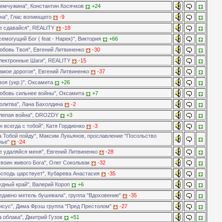
емчужина", Константин Косячков
+24
на", Глас вопиющего
-9
е сдавайся", REALITY
-18
емогущий Бог ( feat - Нарек)", Виктория
+66
юбовь Твоя", Евгений Литвиненко
-30
лектронные Шаги", REALITY
-15
амое дорогое", Евгений Литвиненко
-37
оя (укр.)", Оксамита
+26
юбовь сильнее войны", Оксамита
+7
олитва", Лана Бахолдина
-2
лепая война", DROZDY
+3
 всегда с тобой", Катя Гордиенко
-3
 Тобой пойду", Максим Лукьянов, прославление "Посольство
жье"
-24
е удаляйся меня", Евгений Литвиненко
-28
воин живого Бога", Олег Сокольвак
-32
сподь царствует", Кубарева Анастасия
-35
удный край", Валерий Короп
+6
едавно метель бушевала", группа "Вдоховение"
-35
исус", Дима Фрэш группа "Пред Престолом"
-27
 облака", Дмитрий Гузов
+51