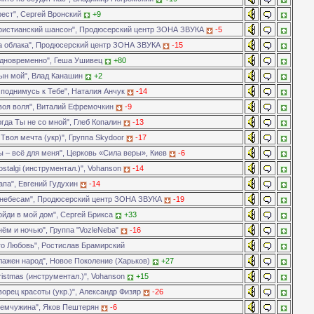
ест", Сергей Вронский
+9
ристианский шансон", Продюсерский центр ЗОНА ЗВУКА
-5
а облака", Продюсерский центр ЗОНА ЗВУКА
-15
дновременно", Геша Ушивец
+80
ын мой", Влад Канашин
+2
поднимусь к Тебе", Наталия Анчук
-14
воя воля", Виталий Ефремочкин
-9
гда Ты не со мной", Глеб Копалин
-13
Твоя мечта (укр)", Группа Skydoor
-17
 – всё для меня", Церковь «Сила веры», Киев
-6
stalgi (инструментал.)", Vohanson
-14
апа", Евгений Гудухин
-14
 небесам", Продюсерский центр ЗОНА ЗВУКА
-19
йди в мой дом", Сергей Брикса
+33
ём и ночью", Группа "VozleNeba"
-16
го Любовь", Ростислав Брамирский
лажен народ", Новое Поколение (Харьков)
+27
istmas (инструментал.)", Vohanson
+15
орец красоты (укр.)", Александр Физяр
-26
емчужина", Яков Пештерян
-6