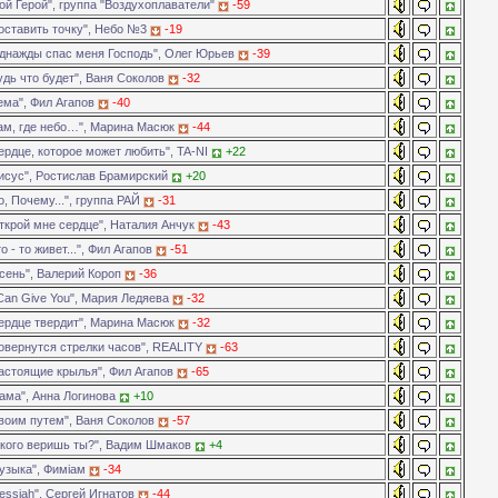
й Герой", группа "Воздухоплаватели"
-59
оставить точку", Небо №3
-19
днажды спас меня Господь", Олег Юрьев
-39
дь что будет", Ваня Соколов
-32
ема", Фил Агапов
-40
ам, где небо…", Марина Масюк
-44
рдце, которое может любить", TA-NI
+22
исус", Ростислав Брамирский
+20
, Почему...", группа РАЙ
-31
ткрой мне сердце", Наталия Анчук
-43
о - то живет...", Фил Агапов
-51
сень", Валерий Короп
-36
Can Give You", Мария Ледяева
-32
ердце твердит", Марина Масюк
-32
овернутся стрелки часов", REALITY
-63
астоящие крылья", Фил Агапов
-65
ама", Анна Логинова
+10
воим путем", Ваня Соколов
-57
 кого веришь ты?", Вадим Шмаков
+4
узыка", Фимiам
-34
ssiah", Сергей Игнатов
-44