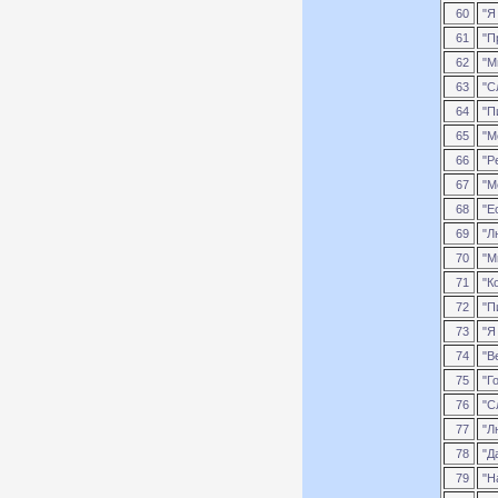
60
"Я 
61
"П
62
"Ми
63
"С
64
"П
65
"Мо
66
"Р
67
"М
68
"Е
69
"Лю
70
"М
71
"Ко
72
"П
73
"Я 
74
"В
75
"Г
76
"С
77
"Л
78
"Д
79
"На