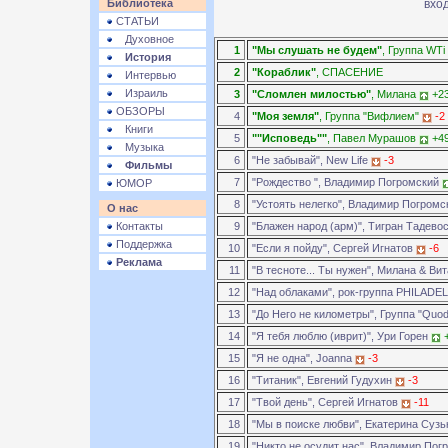
Библиотека
СТАТЬИ
Духовное
1
"Мы слушать не будем"
, Группа WTi
История
2
"Кораблик"
, СПАСЕНИЕ
Интервью
Израиль
3
"Сломлен милостью"
, Милана
+2
ОБЗОРЫ
4
"Моя земля"
, Группа "Вифлием"
-2
Книги
5
""Исповедь""
, Павел Мурашов
+4
Музыка
6
"Не забывай", New Life
-3
Фильмы
7
"Рождество ", Владимир Погромский
ЮМОР
8
"Устоять нелегко", Владимир Погром
О нас
Контакты
9
"Блажен народ (арм)", Тигран Тадево
Поддержка
10
"Если я пойду", Сергей Игнатов
-6
Реклама
11
"В тесноте... Ты нужен", Милана & В
12
"Над облаками", рок-группа PHILADE
13
"До Него не километры", Группа "Quo
14
"Я тебя люблю (иврит)", Ури Горен
15
"Я не одна", Joanna
-3
16
"Титаник", Евгений Гудухин
-3
17
"Твой день", Сергей Игнатов
-11
18
"Мы в поиске любви", Екатерина Суз
19
"Никто не осудит нас", Владимир По