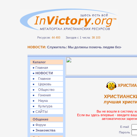
Ресурсов:
44 493
Заходов с 1 числа:
38 103
НОВОСТИ:
Служитель: Мы должны помочь людям безопасно п
Каталог
Главная
НОВОСТИ
Главное
Церковь
ХРИСТИА
Общество
Гонения
ХРИСТИАНСК
Наука
лучшая христ
Культура
Вы не вошли в систему и
САЙТЫ
Если вы здесь впервые - введите ваш
автоматически зареги
Общение
Форум
E-mail
Знакомства
Пароль