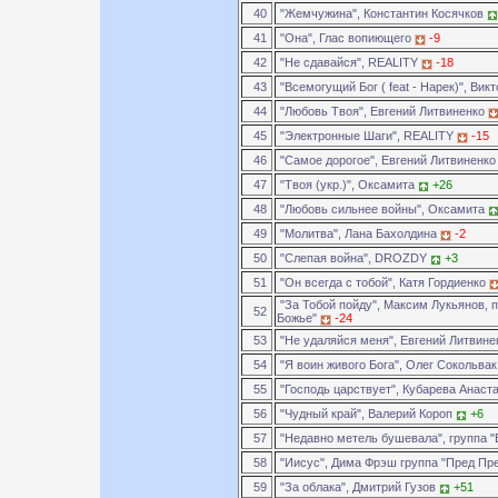
40
"Жемчужина", Константин Косячков
41
"Она", Глас вопиющего
-9
42
"Не сдавайся", REALITY
-18
43
"Всемогущий Бог ( feat - Нарек)", Вик
44
"Любовь Твоя", Евгений Литвиненко
45
"Электронные Шаги", REALITY
-15
46
"Самое дорогое", Евгений Литвиненк
47
"Твоя (укр.)", Оксамита
+26
48
"Любовь сильнее войны", Оксамита
49
"Молитва", Лана Бахолдина
-2
50
"Слепая война", DROZDY
+3
51
"Он всегда с тобой", Катя Гордиенко
"За Тобой пойду", Максим Лукьянов, 
52
Божье"
-24
53
"Не удаляйся меня", Евгений Литвин
54
"Я воин живого Бога", Олег Сокольва
55
"Господь царствует", Кубарева Анаст
56
"Чудный край", Валерий Короп
+6
57
"Недавно метель бушевала", группа 
58
"Иисус", Дима Фрэш группа "Пред Пр
59
"За облака", Дмитрий Гузов
+51