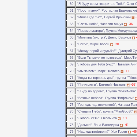
60
"Я буду всем говорить о Тебе", Олег
61
"Прости меня", Ростислав Брамирск
62
"Милая где ты?", Сергей Вронский
63
"Слезы неба", Наталия Анчук
-36
64
"Письмо матери", Группа Междунаро
65
"Молитва (инстр.)", Денис Вуколов
66
"Регги", МироТворец
-30
67
"Между верой и судьбой", Дмитрий 
68
"Если Ты меня не позовешь", МироТ
69
"Любовь для Тебя (укр)", Наталия Ан
70
"Мы живем", Марк Яковлев
-11
71
"Когда ты теряешь дни", группа "Тёп
72
"Пилигримы", Евгений Назаров
-57
73
"Я иду по дороге", Группа "VozleNeba"
74
"Вечные небеса", Группа "Вифлием"
75
"Господь над вселенной", Наташа Го
76
"Слышит Небо", группа "ManGooSt"
77
"Любовь есть", Оксамита
-19
78
"Дальше", Лана Бахолдина
-41
79
"Наследство(иврит)", Ури Горен
-46