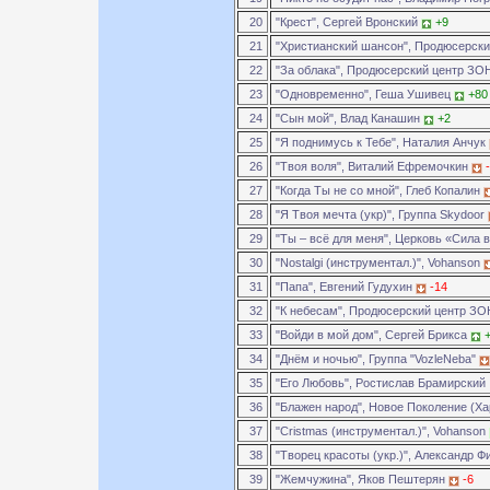
20
"Крест", Сергей Вронский
+9
21
"Христианский шансон", Продюсерск
22
"За облака", Продюсерский центр З
23
"Одновременно", Геша Ушивец
+80
24
"Сын мой", Влад Канашин
+2
25
"Я поднимусь к Тебе", Наталия Анчук
26
"Твоя воля", Виталий Ефремочкин
27
"Когда Ты не со мной", Глеб Копалин
28
"Я Твоя мечта (укр)", Группа Skydoor
29
"Ты – всё для меня", Церковь «Сила 
30
"Nostalgi (инструментал.)", Vohanson
31
"Папа", Евгений Гудухин
-14
32
"К небесам", Продюсерский центр З
33
"Войди в мой дом", Сергей Брикса
34
"Днём и ночью", Группа "VozleNeba"
35
"Его Любовь", Ростислав Брамирский
36
"Блажен народ", Новое Поколение (Х
37
"Cristmas (инструментал.)", Vohanson
38
"Творец красоты (укр.)", Александр Ф
39
"Жемчужина", Яков Пештерян
-6