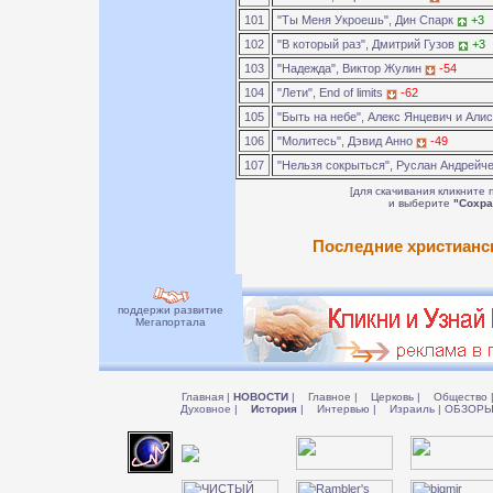
101
"Ты Меня Укроешь", Дин Спарк
+3
102
"В который раз", Дмитрий Гузов
+3
103
"Надежда", Виктор Жулин
-54
104
"Лети", End of limits
-62
105
"Быть на небе", Алекс Янцевич и Али
106
"Молитесь", Дэвид Анно
-49
107
"Нельзя сокрыться", Руслан Андрейч
[для скачивания кликните 
и выберите
"Сохра
Последние христианск
поддержи развитие
Мегапортала
Главная
|
НОВОСТИ
|
Главное
|
Церковь
|
Общество
Духовное
|
История
|
Интервью
|
Израиль
|
ОБЗОР