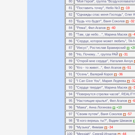
80
"Мой Герой", группа "Воздухоплавате
81
"Поставить точку", Небо №3
-19
82
"Однажды спас меня Господь", Олег
83
"Будь что будет", Ваня Соколов
-32
84
"Рема", Фил Агапов
-40
85
"Там, где небо…", Марина Масюк
-
86
"Сердце, которое может любить", TA-
87
"Иисус", Ростислав Брамирский
+2
88
"Но, Почему...", группа РАЙ
-31
89
"Открой мне сердце", Наталия Анчук
90
"Кто - то живет...", Фил Агапов
-51
91
"Осень", Валерий Короп
-36
92
"I Can Give You", Мария Ледяева
-3
93
"Сердце твердит", Марина Масюк
-
94
"Повернутся стрелки часов", REALIT
95
"Настоящие крылья", Фил Агапов
-
96
"Мама", Анна Логинова
+10
97
"Своим путем", Ваня Соколов
-57
98
"В кого веришь ты?", Вадим Шмаков
99
"Музыка", Фимiам
-34
100
"Messiah", Сергей Игнатов
-44