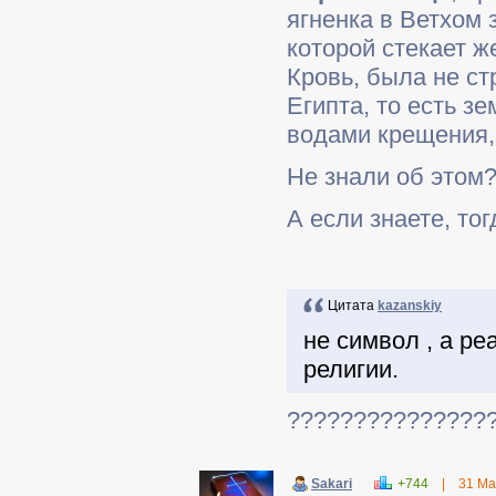
ягненка в Ветхом 
которой стекает ж
Кровь, была не с
Египта, то есть з
водами крещения,
Не знали об этом
А если знаете, тог
Цитата
kazanskiy
не символ , а р
религии.
???????????????
Sakari
+744
|
31 Ма