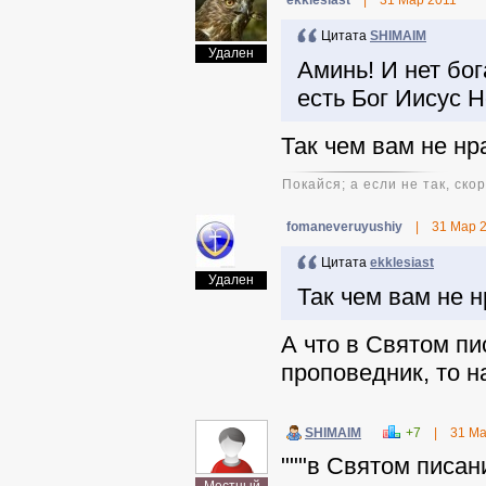
ekklesiast
|
31 Мар 2011
Цитата
SHIMAIM
Удален
Аминь! И нет бо
есть Бог Иисус Н
Так чем вам не нр
Покайся; а если не так, ско
fomaneveruyushiy
|
31 Мар 
Цитата
ekklesiast
Удален
Так чем вам не 
А что в Святом пи
проповедник, то н
SHIMAIM
+7
|
31 Ма
"""в Святом писан