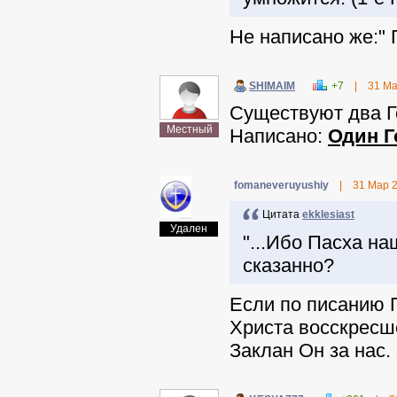
Не написано же:" 
SHIMAIM
+7
|
31 Ма
Существуют два Го
Местный
Написано:
Один Г
fomaneveruyushiy
|
31 Мар 
Цитата
ekklesiast
Удален
"...Ибо Пасха наш
сказанно?
Если по писанию П
Христа восскресше
Заклан Он за нас. 