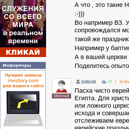
А что , это так
:-)))
Во например ВЗ. 
сопровождался м
такой же праздник
Например у бапти
А в вашей церкви
Поделитесь опыто
SHIMAIM
+7
|
31 Ма
Пасха чисто еврей
Местный
Египта. Для христ
или ложного церко
исхода и соверша
отслеживаем еврей
еврейские праздн