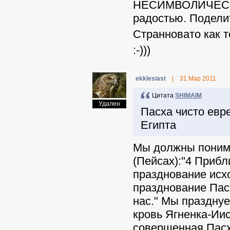
НЕСИМВОЛИЧЕСКОЕ
радостью. Подели
Странновато как то 
:-)))
ekklesiast
|
31 Мар 2011
Цитата
SHIMAIM
Удален
Пасха чисто евре
Египта
Мы должны понима
(Пейсах):"4 Прибл
празднование исхо
празднование Пасх
нас." Мы празднуе
кровь Ягненка-Иис
совершенная Пасха