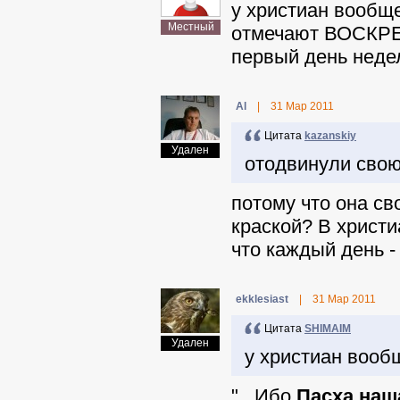
у христиан вообщ
Местный
отмечают ВОСКРЕ
первый день неде
Al
|
31 Мар 2011
Цитата
kazanskiy
Удален
отодвинули свою
потому что она св
краской? В христи
что каждый день -
ekklesiast
|
31 Мар 2011
Цитата
SHIMAIM
Удален
у христиан вооб
"...Ибо
Пасха наш