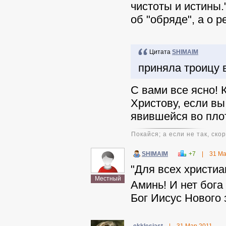
чистоты и истины."
об "обряде", а о 
Цитата
SHIMAIM
приняла троицу 
С вами все ясно! 
Христову, если вы
явившейся во пло
Покайся; а если не так, ско
SHIMAIM
+7
|
31 Ма
"Для всех христиа
Местный
Аминь! И нет бога
Бог Иисус Нового 