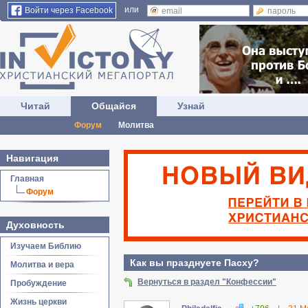
или
Войти через Facebook
Читай
Общайся
Узнай
Форум
Молитва
Навигация
Главная
Форум
Духовность
Изучаем Библию
Как вы празднуете Пасху?
Молитва и вера
Вернуться в раздел "Конфессии"
Пробуждение
Жизнь церкви