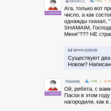
KESYA777
+201
|
3
Ага, только вот п
Старожил
число, а как сост
однажды сказал, "
SHAMAIM, Господь
Меня"??? НЕ стра
Цитата
SHIMAIM
Существуют два Г
Новом? Написано
Philadelfia
+706
|
31 М
Ой, ребята, с вам
Старожил
Пасхи в этом году
нагородили, как в