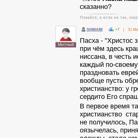
сказанно?
Покайся; а если не так, ско
SHIMAIM
+7
|
31 Ма
Пасха - "Христос 
Местный
при чём здесь кр
ниссана, в честь 
каждый по-своему 
праздновать еврей
вообще пусть обре
христианство: у г
сердито Его спраш
В первое время т
христианство ста
не получилось, Па
оязычелась, прин