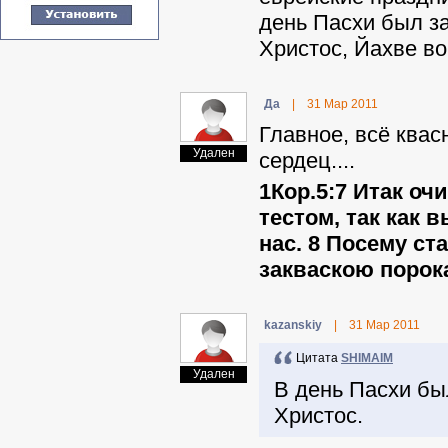
день Пасхи был за
Христос, Йахве во
Да
|
31 Мар 2011
Главное, всё квас
Удален
сердец....
1Кор.5:7 Итак оч
тестом, так как 
нас. 8 Посему ст
закваскою порока
kazanskiy
|
31 Мар 2011
Цитата
SHIMAIM
Удален
В день Пасхи бы
Христос.