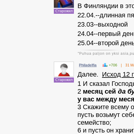
В Финляндии в это
Старожил
22.04.--длинная п
23.03--выходной
24.04--первый де
25.04--второй ден
"Puhua paljon on yksi asia,p
Philadelfia
+706
|
31 М
Далее.
Исход 12 г
Старожил
1 И сказал Господ
2
месяц сей
да б
у вас между меся
3 Скажите всему 
пусть возьмут себ
семейство;
6 и пусть он храни