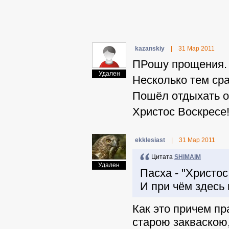
kazanskiy
|
31 Мар 2011
ПРошу прощения.
Удален
Несколько тем сра
Пошёл отдыхать от
Христос Воскресе
ekklesiast
|
31 Мар 2011
Цитата
SHIMAIM
Удален
Пасха - "Христос
И при чём здесь
Как это причем п
старою закваскою,