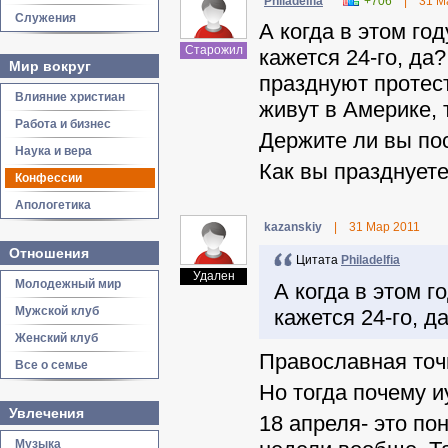
Philadelfia
+706
|
31 М
Служения
А когда в этом го
Старожил
кажется 24-го, да
Мир вокруг
празднуют протес
Влияние христиан
живут в Америке, 
Работа и бизнес
Держите ли вы пос
Наука и вера
Как вы празднует
Конфессии
Апологетика
kazanskiy
|
31 Мар 2011
Отношения
Цитата
Philadelfia
Удален
Молодежный мир
А когда в этом 
Мужской клуб
кажется 24-го, д
Женский клуб
Православная точн
Все о семье
Но тогда почему и
Увлечения
18 апреля- это по
Музыка