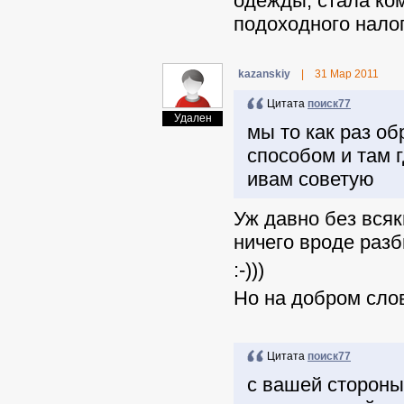
одежды, стала ко
подоходного налог
kazanskiy
|
31 Мар 2011
Цитата
поиск77
Удален
мы то как раз о
способом и там г
ивам советую
Уж давно без всяк
ничего вроде раз
:-)))
Но на добром сло
Цитата
поиск77
с вашей стороны