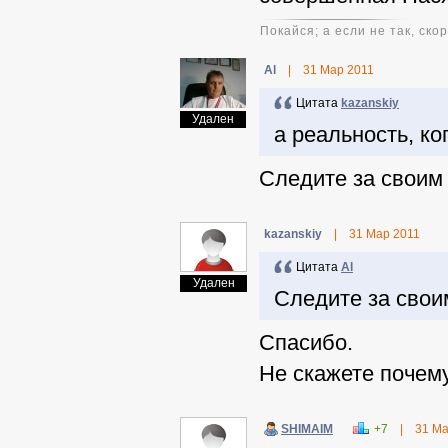
Покайся; а если не так, ско
Al
|
31 Мар 2011
Цитата
kazanskiy
Удален
а реальность, к
Следите за своим
kazanskiy
|
31 Мар 2011
Цитата
Al
Удален
Следите за свои
Спасибо.
Не скажете почему
SHIMAIM
+7
|
31 Ма