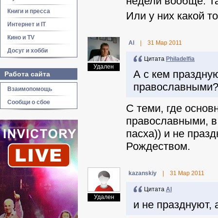
недели вообще. Та
Книги и пресса
Или у них какой т
Интернет и IT
Кино и TV
Al
|
31 Мар 2011
Досуг и хобби
Цитата
Philadelfia
Удален
А с кем праздну
Работа сайта
православными
Взаимопомощь
Сообщи о сбое
С теми, где основ
православными, в 
пасха)) и не праз
Рождеством.
kazanskiy
|
31 Мар 2011
Цитата
Al
Удален
и не празднуют, 