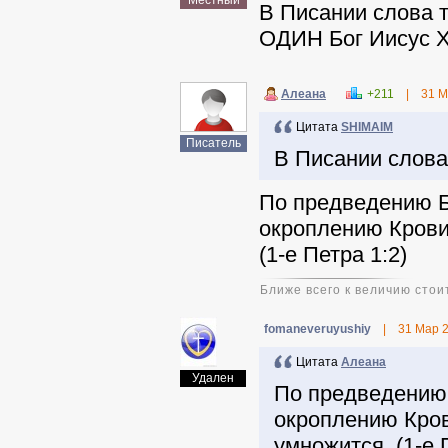
Местный
В Писании слова тр
ОДИН Бог Иисус Х
Aлeaнa
+211
|
31 М
Цитата
SHIMAIM
Писатель
В Писании слова 
По предведению Б
окроплению Крови
(1-е Петра 1:2)
Ближе всего к величию стои
fomaneveruyushiy
|
31 Мар 
Цитата
Aлeaнa
Удален
По предведению 
окроплению Кров
умножится. (1-е 