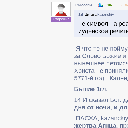
Philadelfia
+706
|
31 М
Цитата
kazanskiy
Старожил
не символ , а р
иудейской религ
Я что-то не пойму
за Слово Божие и 
нынешнее летоисч
Христа не приняли
5771-й год. Кале
Бытие 1гл.
14 И сказал Бог: 
дня от ночи, и дл
ПАСХА, kazanckiy
жертва Агнца
, п