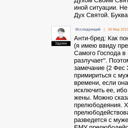
Духом Своим Свят
иной ситуации. Не
Дух Святой. Буква
Иccлeдyющий
|
30 Мар 201
Aнти-бpeд: Как п
Удален
(я имею ввиду п
Самого Господа в 
разлучает". Поэто
замечание (2 Фес 
примириться с муж
времени, если она
исключить ее, иб
жены. Можно сказа
прелюбодеяния. Х
прелюбодействова
разведется с муже
ЕМУ прелюбодейст