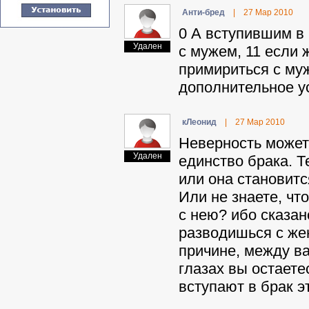
Aнти-бpeд
|
27 Мар 2010
0 А вступившим в 
Удален
с мужем, 11 если 
примириться с муж
дополнительное ус
кЛeoнид
|
27 Мар 2010
Неверность может
Удален
единство брака. Т
или она становитс
Или не знаете, ч
с нею? ибо сказан
разводишься с же
причине, между ва
глазах вы остаете
вступают в брак 