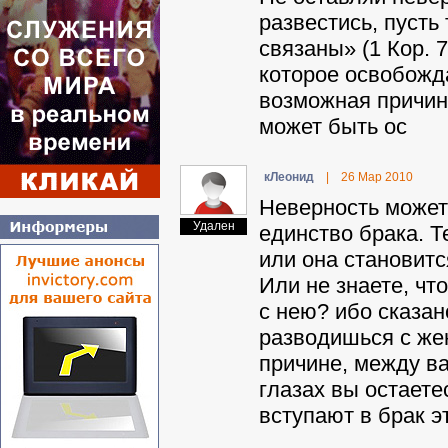
развестись, пусть
связаны» (1 Кор. 
которое освобожда
возможная причин
может быть ос
кЛeoнид
|
26 Мар 2010
Неверность может
Удален
единство брака. Т
или она становитс
Или не знаете, ч
с нею? ибо сказан
разводишься с же
причине, между ва
глазах вы остаете
вступают в брак 