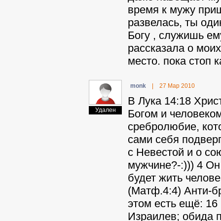
время к мужу при
развелась, ты оди
Богу , служишь ем
рассказала о моих
место. пока стоп 
monk
|
27 Мар 2010
В Лука 14:18 Хри
Удален
Богом и человеком
сребролюбие, кот
сами себя подверг
с Невестой и о со
мужчине?-:))) 4 О
будет жить челове
(Матф.4:4) Aнти-б
этом есть ещё: 16
Израилев; обида п