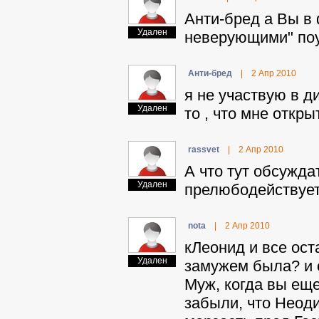
Aнти-бpeд а Вы в 
Удален
неверующими" поуч
Aнти-бpeд
|
2 Апр 2010
я не участвую в д
Удален
то , что мне откры
rassvet
|
2 Апр 2010
А что тут обсужда
Удален
прелюбодействует 
nota
|
2 Апр 2010
кЛeoнид и все ост
Удален
замужем была? и 
Муж, когда вы еще
забыли, что Неоди