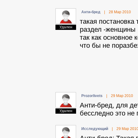
Aнти-бpeд
|
28 Мар 2010
такая постановка 
Удален
раздел -женщины ,
так как основное
что бы не поразбе
Prozorlivets
|
29 Мар 2010
Aнти-бpeд, для де
Удален
бесследно это не 
Иccлeдyющий
|
29 Мар 201