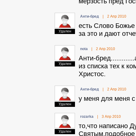
мерзость пред Гос
Aнти-бpeд
|
2 Апр 2010
есть Слово Божье 
Удален
за это и дают отче
nota
|
2 Апр 2010
Aнти-бpeд.........
Удален
из списка тех к к
Христос.
Aнти-бpeд
|
2 Апр 2010
у меня для меня с
Удален
rozarka
|
3 Апр 2010
то,что написано 
Удален
Святым.подобное 