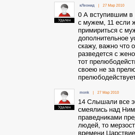
кЛeoнид
|
27 Мар 2010
0 А вступившим в 
Удален
с мужем, 11 если 
примириться с муж
дополнительное ус
скажу, важно что 
разведется с жено
тот прелюбодейств
своею не за прелю
прелюбодействует
monk
|
27 Мар 2010
14 Слышали все э
Удален
смеялись над Ним.
праведниками пред
людей, то мерзост
времени Царствие 