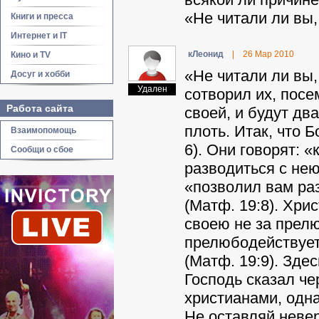
«Не читали ли вы,
Книги и пресса
Интернет и IT
кЛeoнид
|
26 Мар 2010
Кино и TV
«Не читали ли вы
Досуг и хобби
Удален
сотворил их, посе
Работа сайта
своей, и будут дв
плоть. Итак, что Б
Взаимопомощь
6). Они говорят: 
Сообщи о сбое
разводиться с не
«позволил вам ра
(Матф. 19:8). Хри
своею не за прелю
прелюбодействует
(Матф. 19:9). Зде
Господь сказал че
христианами, одна
Не оставляй неве