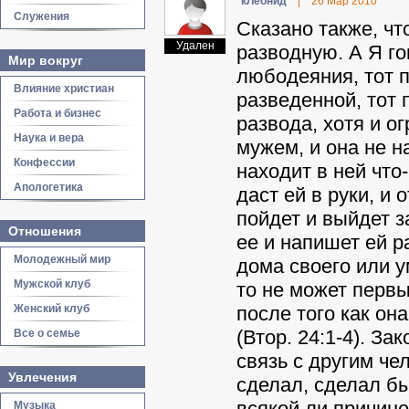
кЛeoнид
|
26 Мар 2010
Служения
Сказано также, чт
Удален
разводную. А Я го
Мир вокруг
любодеяния, тот п
Влияние христиан
разведенной, тот 
Работа и бизнес
развода, хотя и о
Наука и вера
мужем, и она не н
Конфессии
находит в ней что
Апологетика
даст ей в руки, и 
пойдет и выйдет з
Отношения
ее и напишет ей ра
Молодежный мир
дома своего или у
Мужской клуб
то не может первы
Женский клуб
после того как он
(Втор. 24:1-4). З
Все о семье
связь с другим че
Увлечения
сделал, сделал б
всякой ли причине
Музыка