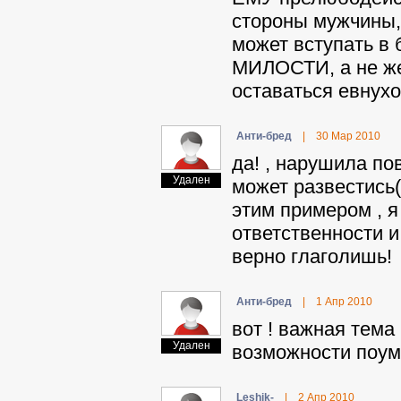
стороны мужчины,
может вступать в б
МИЛОСТИ, а не же
оставаться евнухо
Aнти-бpeд
|
30 Мар 2010
да! , нарушила по
Удален
может развести
этим примером , я
ответственности 
верно глаголишь!
Aнти-бpeд
|
1 Апр 2010
вот ! важная тема 
Удален
возможности поум
Leshik-
|
2 Апр 2010