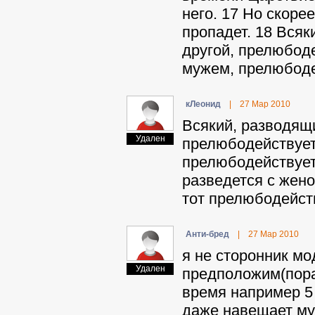
него. 17 Но скоре
пропадет. 18 Вся
другой, прелюбоде
мужем, прелюбодей
кЛeoнид
|
27 Мар 2010
Всякий, разводящ
Удален
прелюбодействует
прелюбодействует.
разведется с жено
тот прелюбодейству
Aнти-бpeд
|
27 Мар 2010
я не сторонник мо
Удален
предположим(пора
время например 5 
даже навещает муж