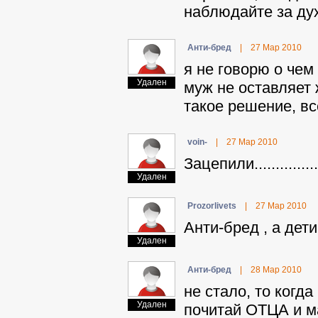
наблюдайте за дух
Aнти-бpeд
|
27 Мар 2010
я не говорю о чем
Удален
муж не оставляет 
такое решение, в
voin-
|
27 Мар 2010
Зацепили...............
Удален
Prozorlivets
|
27 Мар 2010
Aнти-бpeд , а дет
Удален
Aнти-бpeд
|
28 Мар 2010
не стало, то когд
Удален
почитай ОТЦА и м