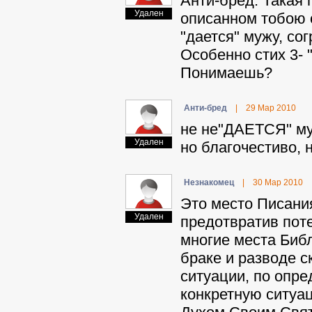
Aнти-бpeд: Такая 
Удален
описанном тобою с
"дается" мужу, со
Особенно стих 3-
Понимаешь?
Aнти-бpeд
|
29 Мар 2010
не не"ДАЕТСЯ" муж
Удален
но благочестиво, 
Heзнaкoмeц
|
30 Мар 2010
Это место Писани
Удален
предотвратив поте
многие места Библ
браке и разводе 
ситуации, по опре
конкретную ситуац