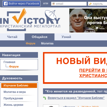
или
Войти через Facebook
Читай
Общайся
Узнай
Форум
Молитва
Навигация
Главная
Форум
Духовность
Изучаем Библию
"Кто женится на разведенной, тот п
Молитва и вера
Вернуться в раздел "Изучаем Библию"
Пробуждение
Жизнь церкви