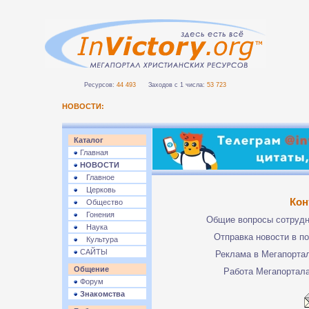
Ресурсов:
44 493
Заходов с 1 числа:
53 723
НОВОСТИ:
Каталог
Главная
НОВОСТИ
Главное
Церковь
Кон
Общество
Гонения
Общие вопросы сотруд
Наука
Отправка новости в п
Культура
САЙТЫ
Реклама в Мегапорта
Общение
Работа Мегапортал
Форум
Знакомства