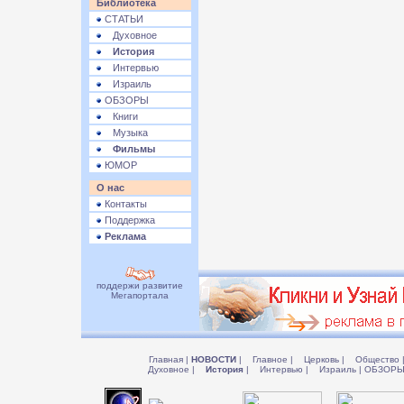
Библиотека
СТАТЬИ
Духовное
История
Интервью
Израиль
ОБЗОРЫ
Книги
Музыка
Фильмы
ЮМОР
О нас
Контакты
Поддержка
Реклама
поддержи развитие
Мегапортала
Главная
|
НОВОСТИ
|
Главное
|
Церковь
|
Общество
Духовное
|
История
|
Интервью
|
Израиль
|
ОБЗОР