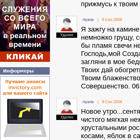
прижмусь к твоим 
riyana
|
6 Сен 2008
Я зажгу на камине
Удален
немножко грущу, с
бы пламя свечи не
Господь,мой Созд
загляни в мое бед
Твоих дай обогрет
Твоим блаженство
Совершенство. 06.
riyana
|
8 Сен 2008
Новое утро...сент
Удален
чистого мягкая не
хрустальными рос
косами, яблок в с