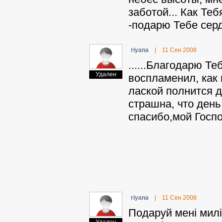
заботой... Как Те
-подарю Тебе серд
riyana
|
11 Сен 2008
......Благодарю Те
Удален
воспламенил, как 
лаской полнится д
страшна, что день
спасибо,мой Господ
riyana
|
11 Сен 2008
Подаруй мені милі