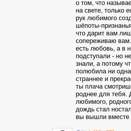
о том, что называ
на свете, только 
рук любимого соз
шёпоты-признанья,
что дарит вам лиш
сопереживаю вам. 
есть любовь, а в 
подступали - но н
знали, а потому ч
полюбила ни одна!
страннее и прекр
ты плача смотриш
роднее для тебя.
любимого, родного
дождь стал ностал
вы вышли вместе 