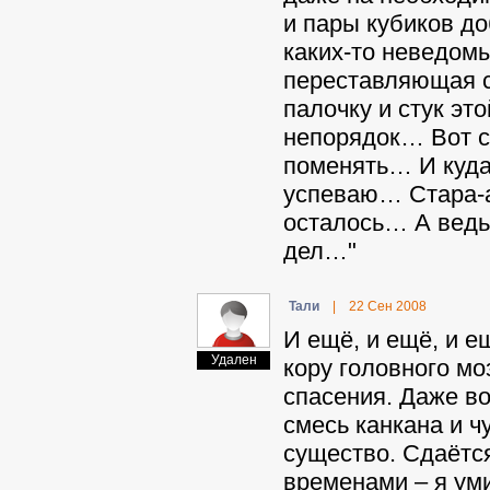
и пары кубиков д
каких-то неведомы
переставляющая с
палочку и стук эт
непорядок… Вот с
поменять… И куда
успеваю… Стара-а
осталось… А ведь 
дел…"
Taли
|
22 Сен 2008
И ещё, и ещё, и 
Удален
кору головного мо
спасения. Даже во
смесь канкана и ч
существо. Сдаётся
временами – я ум