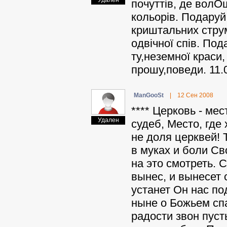
Удален
почуттів, де волОш
кольорів. Подаруй 
криштальних струм
одвічної спів. Под
ту,неземної краси,
прошу,поведи. 11.
ManGooSt
|
12 Сен 2008
**** Церковь - ме
Удален
судеб, Место, где
не доля церквей! 
в муках и боли Св
на это смотреть. 
вынес, и вынесет 
устанет Он нас по
ныне о Божьем сп
радости звон пуст