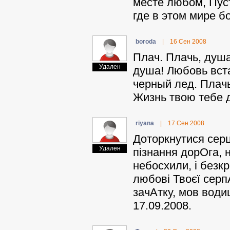
месте любом, Пуст
где в этом мире 
boroda
|
16 Сен 2008
Плач. Плачь, душа
Удален
душа! Любовь вста
черный лед. Плачь
Жизнь твою тебе 
riyana
|
17 Сен 2008
Доторкнутися серц
Удален
пізнання дорОга, н
небосхили, і безкра
любові Твоєї серп
зачАтку, мов води
17.09.2008.