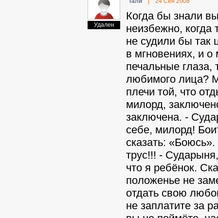
Taли
|
24 Сен 2008
Когда бы знали вы 
Удален
неизбежно, когда 
не судили бы так 
в мгновениях, и о
печальные глаза,
любимого лица? М
плечи той, что от
милорд, заключено
заключена. - Суда
себе, милорд! Бои
сказать: «Боюсь».
трус!!! - Сударыня
что я ребёнок. Ска
положенье не зам
отдать свою любов
не заплатите за р