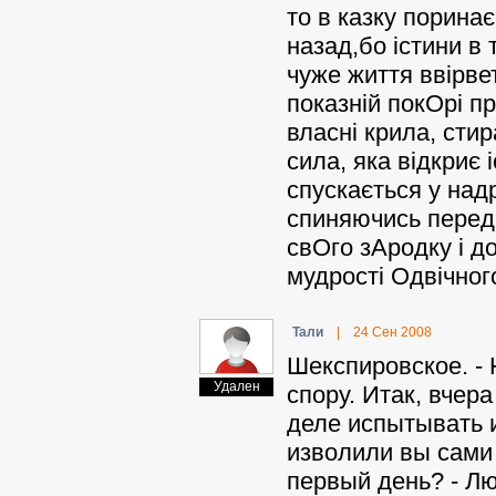
то в казку поринає
назад,бо істини в 
чуже життя ввірве
показній покОрі п
власні крила, стир
сила, яка відкриє 
спускається у над
спиняючись перед 
свОго зАродку і д
мудрості Одвічног
Taли
|
24 Сен 2008
Шекспировское. - 
Удален
спору. Итак, вчер
деле испытывать 
изволили вы сами 
первый день? - Лю