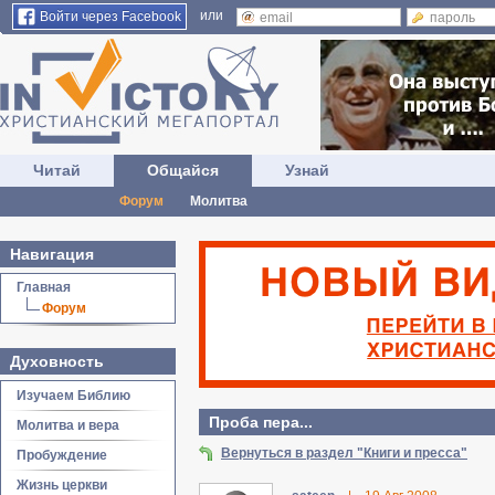
или
Войти через Facebook
Читай
Общайся
Узнай
Форум
Молитва
Навигация
Главная
Форум
Духовность
Изучаем Библию
Проба пера...
Молитва и вера
Вернуться в раздел "Книги и пресса"
Пробуждение
Жизнь церкви