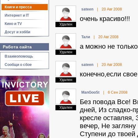
Книги и пресса
sateen
|
20 Авг 2008
Интернет и IT
очень красиво!!!
Кино и TV
Удален
Досуг и хобби
Taли
|
20 Авг 2008
а можно не только
Работа сайта
Удален
Взаимопомощь
Сообщи о сбое
sateen
|
20 Авг 2008
конечно,если свое,
Удален
ManGooSt
|
6 Сен 2008
Без повода Все! 
Удален
дней, Из сладко-
кресле оставляя, 
вечер, Не загляну
Ступени до твоей 