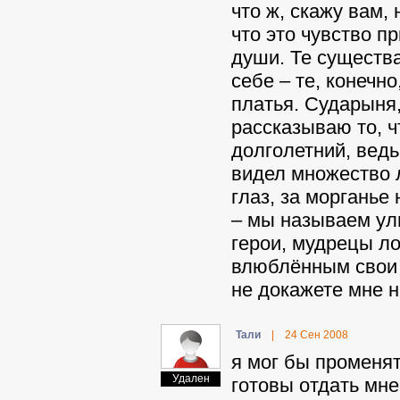
что ж, скажу вам,
что это чувство п
души. Те существа
себе – те, конечно
платья. Сударыня,
рассказываю то, ч
долголетний, ведь
видел множество 
глаз, за моргань
– мы называем ул
герои, мудрецы ло
влюблённым свои 
не докажете мне н
Taли
|
24 Сен 2008
я мог бы променят
Удален
готовы отдать мне