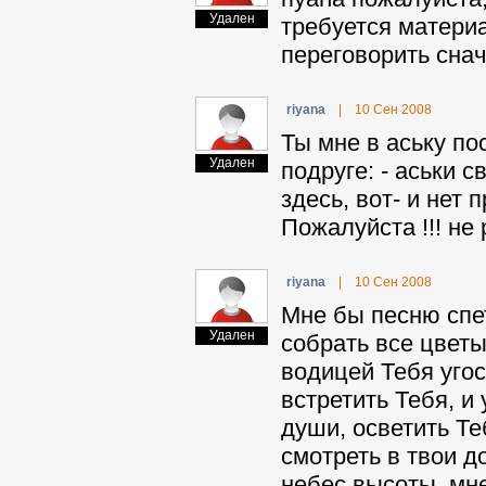
Удален
требуется материа
переговорить снач
riyana
|
10 Сен 2008
Ты мне в аську пос
Удален
подруге: - аськи 
здесь, вот- и нет
Пожалуйста !!! не 
riyana
|
10 Сен 2008
Мне бы песню спет
Удален
собрать все цветы
водицей Тебя уго
встретить Тебя, и
души, осветить Те
смотреть в твои д
небес высоты, мне