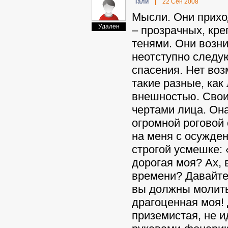
Taли
|
22 Сен 2008
Мысли. Они приход
Удален
– прозрачных, кр
тенями. Они возни
неотступно следую
спасения. Нет во
такие разные, как
внешностью. Свои
чертами лица. Она
огромной роговой 
на меня с осужден
строгой усмешке: 
дорогая моя? Ах, 
времени? Давайте
вы должны молитьс
драгоценная моя! 
приземистая, не и