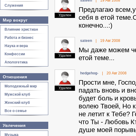
sateen
|
19 Авг 2008
Служения
Предлагаю всем,у 
Удален
себя в етой теме
Мир вокруг
конечно...:)
Влияние христиан
Работа и бизнес
sateen
|
19 Авг 2008
Наука и вера
Мы даже можем че
Конфессии
Удален
етой теме...
Апологетика
hedgehog-
|
20 Авг 2008
Отношения
Прости мне, Госпо
Молодежный мир
Удален
падать вновь и вн
Мужской клуб
будет боль и кров
Женский клуб
волею Твоей, Но к
Все о семье
не летит к Тебе? Г
что Ты - Любовь К
Увлечения
душе моей порывы 
Музыка