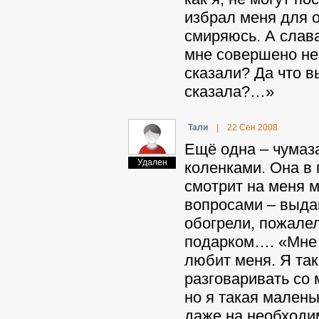
избрал меня для о
смиряюсь. А слава
мне совершено не
сказали? Да что в
сказала?…»
Taли
|
22 Сен 2008
Ещё одна – чумаз
Удален
коленками. Она в 
смотрит на меня 
вопросами – выдаю
обогрели, пожале
подарком…. «Мне х
любит меня. Я так
разговаривать со 
но я такая малень
даже на необходи