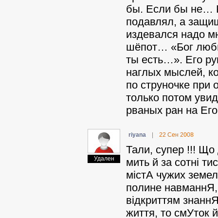
бы. Если бы не… 
подавлял, а защищ
издевался надо м
шёпот… «Бог любит
ты есть…». Его ру
наглых мыслей, к
по струночке при
только потом увид
рваных ран на Ег
riyana
|
22 Сен 2008
Тали, супер !!! Що
Удален
мить й за сотні ти
містА чужих земел
полине навманнЯ, т
відкриттям знаннЯ,
життя, то смУток й