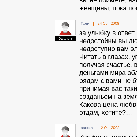
вы не поймёте, на
женщины, пока пос
Taли
|
24 Сен 2008
за улыбку в ответ
Удален
недостойны вы лю
недоступно вам э
Читать в глазах, у
получая счастье, 
деньгами мира обл
рядом с вами не б
принимая вас таки
созданьем на земл
Какова цена любви
отдам, хотите?…
sateen
|
2 Окт 2008