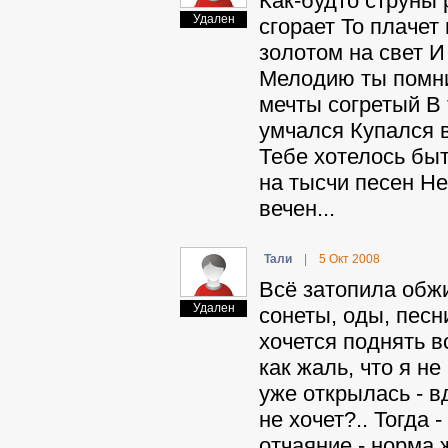
Как-будто струны
Удален
сгорает То плаче
золотом на свет И
Мелодию ты помни
мечты согретый В
умчался Купался в
Тебе хотелось быт
на тысчи песен Не
вечен...
Taли
|
5 Окт 2008
Всё затопила обжи
Удален
сонеты, оды, песн
хочется поднять в
как жаль, что я н
уже открылась - вд
не хочет?.. Тогда -
отчаяние - норма 