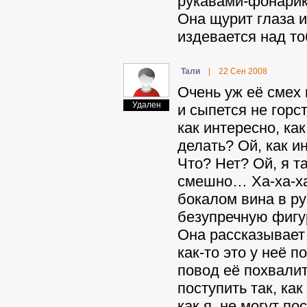
рукавами-фонарика
Она щурит глаза и
издевается над то
Taли
|
22 Сен 2008
Очень уж её смех 
Удален
и сыпется не горс
как интересно, ка
делать? Ой, как и
Что? Нет? Ой, я т
смешно… Ха-ха-ха
бокалом вина в ру
безупречную фигур
Она рассказывает 
как-то это у неё п
повод её похвалит
поступить так, ка
как я, не могут по