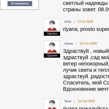
светлый надежды 
страны зовет. 08.0
voha
|
9 Сен 2008
riyana; prosto super 
Удален
riyana
|
10 Сен 2008
Здраствуй , новый
Удален
здраствуй ,сад мо
ветер непокорный,
лучик света и тепл
здраствуй ,радост
Спаситель, мой Со
Вдохновение мечты
Taли
|
10 Сен 2008
riyana пожалуйста,