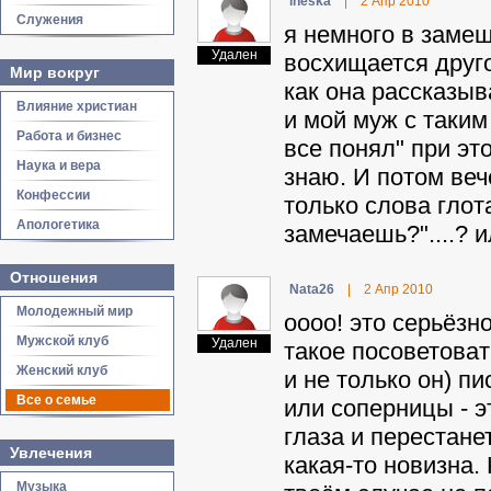
ineska
|
2 Апр 2010
Служения
я немного в замеш
Удален
восхищается друго
Мир вокруг
как она рассказыв
Влияние христиан
и мой муж с таким
Работа и бизнес
все понял" при это
Наука и вера
знаю. И потом вече
Конфессии
только слова глота
Апологетика
замечаешь?"....? и
Отношения
Nata26
|
2 Апр 2010
Молодежный мир
оооо! это серьёзно
Мужской клуб
Удален
такое посоветоват
Женский клуб
и не только он) п
Все о семье
или соперницы - э
глаза и перестане
Увлечения
какая-то новизна. 
Музыка