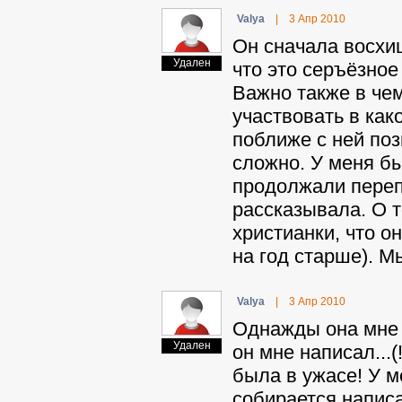
Valya
|
3 Апр 2010
Он сначала восхи
Удален
что это серъёзно
Важно также в чем
участвовать в как
поближе с ней поз
сложно. У меня бы
продолжали перепи
рассказывала. О 
христианки, что о
на год старше). М
Valya
|
3 Апр 2010
Однажды она мне п
Удален
он мне написал...(
была в ужасе! У м
собирается написа