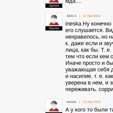
мда....
Удален
Alek-S
|
11 Апр 2010
ineska Ну конечно
Удален
его слушается. Ви
ненравилось, но н
к. даже если и зв
лица, как бы. Т. 
тем что если кем 
Иначе просто и бы
уважающая себя д
и насилие. т. е. к
уверена в нем, и з
переживать. сорри 
ineska
|
12 Апр 2010
А у кого то были 