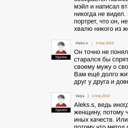
мэйл и написал вт
никогда не видел.
портрет, что он, н
хвалю никого из ж
Aleks-s
|
3 Апр 2010
Он точно не понял
Удален
старался бы спрят
своему мужу о сво
Вам ещё долго жи
друг у друга и дов
Valya
|
3 Апр 2010
Aleks.s, ведь ино
Удален
женщину, потому ч
иных качеств. Или 
потому что метод 