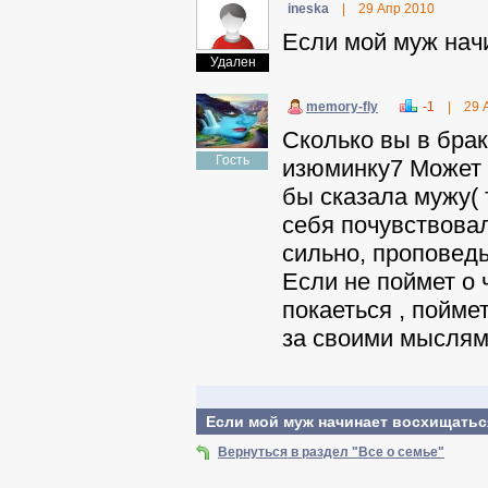
ineska
|
29 Апр 2010
Если мой муж начи
Удален
memory-fly
-1
|
29 
Сколько вы в бра
Гость
изюминку7 Может 
бы сказала мужу( 
себя почувствовал
сильно, проповедь
Если не поймет о 
покаеться , пойме
за своими мыслям
Если мой муж начинает восхищаться
Вернуться в раздел "Все о семье"