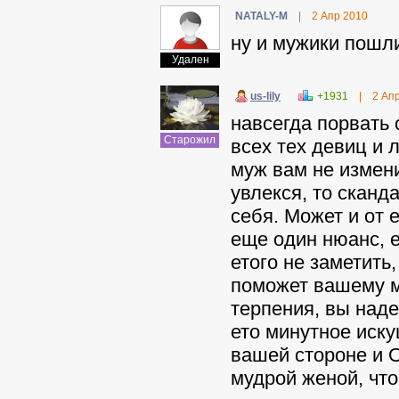
NATALY-M
|
2 Апр 2010
ну и мужики пошли
Удален
us-lily
+1931
|
2 Ап
навсегда порвать 
Старожил
всех тех девиц и 
муж вам не измени
увлекся, то сканд
себя. Может и от е
еще один нюанс, е
етого не заметить,
поможет вашему м
терпения, вы наде
ето минутное иску
вашей стороне и О
мудрой женой, чт