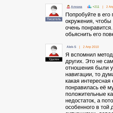
Aлeaнa
+211
|
2 Ап
Попробуйте в его 
Писатель
окружения, чтобы 
очень понравится.
обьяснить его пов
Alek-S
|
2 Апр 2010
Я вспомнил метод 
Удален
других. Это не са
отношения были у
навигации, то дум
какая интересная 
понравилась её му
положительные кач
недостаток, а пот
особенного в той 