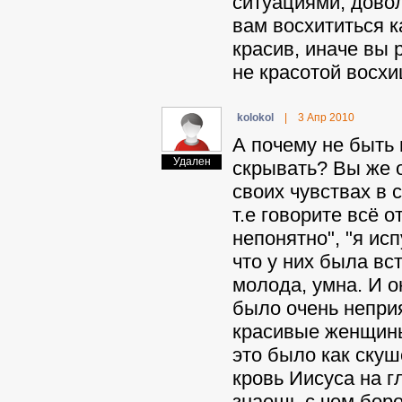
ситуациями, довол
вам восхититься к
красив, иначе вы 
не красотой восхищ
kolokol
|
3 Апр 2010
А почему не быть 
Удален
скрывать? Вы же о
своих чувствах в 
т.е говорите всё 
непонятно", "я ис
что у них была вс
молода, умна. И о
было очень неприя
красивые женщины 
это было как скуш
кровь Иисуса на г
знаешь с чем боро