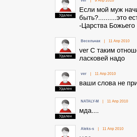
ver
|
9 Апр 2010
Если мой муж начи
Удален
быть?..........это
-Царства Божьего
Beceльчaк
|
11 Апр 2010
ver С таким отнош
Удален
ласковей надо
ver
|
11 Апр 2010
ваши слова не прин
Удален
NATALY-M
|
11 Апр 2010
мда....
Удален
Aleks-s
|
11 Апр 2010