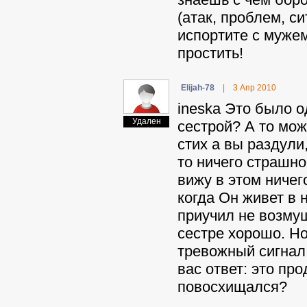
(атак, проблем, с
испортите с мужем
простить!
Elijah-78
|
3 Апр 2010
ineska Это было о
Удален
сестрой? А то мож
стих а вы раздули
то ничего страшно
вижу в этом ничег
когда Он живет в 
приучил не возмущ
сестре хорошо. Но
тревожный сигнал.
вас ответ: это пр
повосхищался?