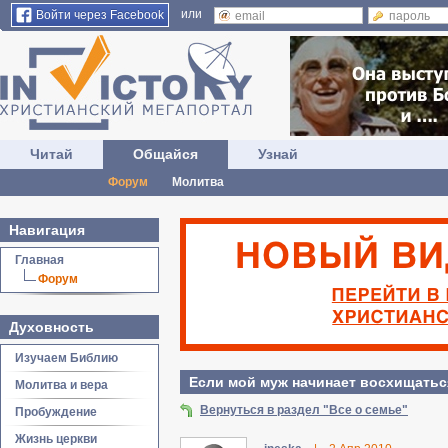
или
Войти через Facebook
Читай
Общайся
Узнай
Форум
Молитва
Навигация
Главная
Форум
Духовность
Изучаем Библию
Если мой муж начинает восхищаться
Молитва и вера
Вернуться в раздел "Все о семье"
Пробуждение
Жизнь церкви