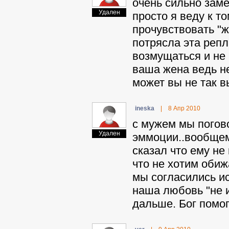
очень сильно заме
Удален
просто я веду к т
прочувствовать "ж
потрясла эта репли
возмущаться и не 
ваша жена ведь не
может вы не так в
ineska
|
8 Апр 2010
с мужем мы погово
Удален
эммоции..вообщем 
сказал что ему не
что не хотим обиж
мы согласились ис
наша любовь "не и
дальше. Бог помог