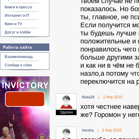
твоём случае не п
Книги и пресса
показалось. Но бо
ты, главное, не п
Интернет и IT
Если получится мо
Кино и TV
ты будешь лучше з
Досуг и хобби
положительные и н
Работа сайта
понравилось чего 
больше другими з
Взаимопомощь
и как ни в чём не
Сообщи о сбое
назло,а потому чт
переключится на ре
Nata26
|
2 Апр 2010
хотя честнее наве
Удален
же? Горомон у него
ineska
|
2 Апр 2010