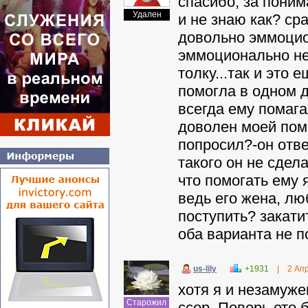
спасибо, за поним
Удален
и не знаю как? ср
довольно эммоцион
эммоционально не 
толку...так и это 
помогла в одном д
всегда ему помага
доволен моей пом
попросил?-он отве
такого он не сдела
что помогать ему 
ведь его жена, лю
поступить? закати
оба варианта не п
us-lily
+1931
|
2 Ап
хотя я и незамуже
Старожил
ссор. Поверь ето 