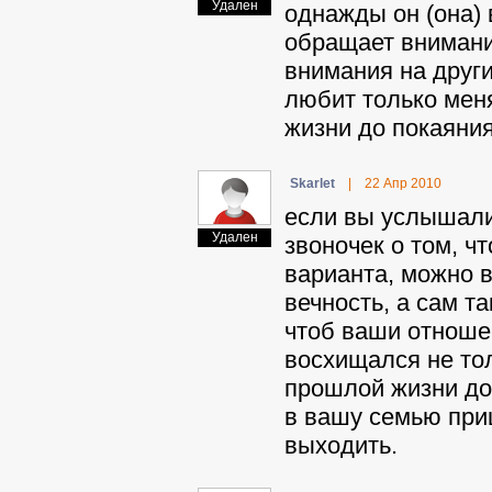
Удален
однажды он (она) в
обращает внимание
внимания на други
любит только меня
жизни до покаяния
Skarlet
|
22 Апр 2010
если вы услышали 
Удален
звоночек о том, ч
варианта, можно 
вечность, а сам т
чтоб ваши отноше
восхищался не тол
прошлой жизни до 
в вашу семью приш
выходить.