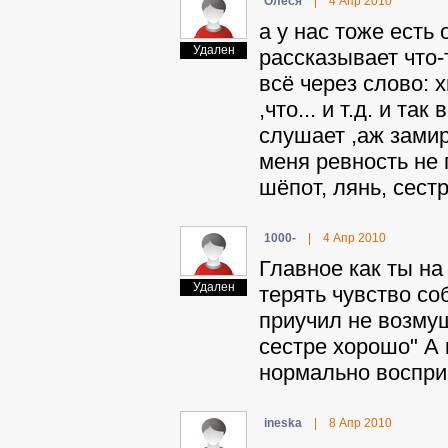
Oлecя
|
4 Апр 2010
а у нас тоже есть 
Удален
рассказывает что-т
всё через слово: 
,что... и т.д. и т
слушает ,аж замира
меня ревность не 
шёпот, лянь, сестра
1000-
|
4 Апр 2010
Главное как ты на
Удален
терять чувство соб
приучил не возмущ
сестре хорошо" А
нормально воспр
ineska
|
8 Апр 2010