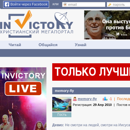
или
Войти через Facebook
Читай
Общайся
Узнай
memory-fly
memory-fly
-1
|
Послед
Регистрация:
29 Апр 2010
|
Постов 
Гость
Девиз:
Не смотри на людей, смотри на Иисуса!