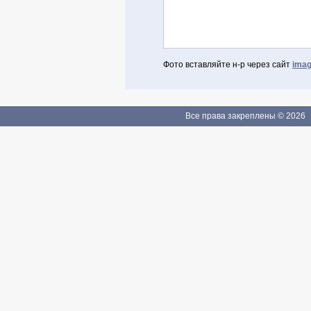
Фото вставляйте н-р через сайт
imag
Авторизоваться через Facebook
Если Вы зарегистрированы
Все права закреплены © 2026