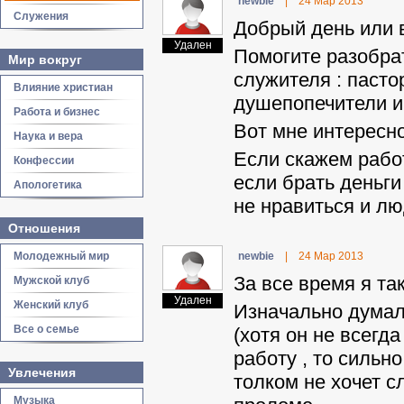
newbie
|
24 Мар 2013
Служения
Добрый день или в
Удален
Помогите разобрат
Мир вокруг
служителя : паст
Влияние христиан
душепопечители и 
Работа и бизнес
Вот мне интересно
Наука и вера
Если скажем работ
Конфессии
если брать деньги
Апологетика
не нравиться и лю
Отношения
Молодежный мир
newbie
|
24 Мар 2013
За все время я та
Мужской клуб
Удален
Женский клуб
Изначально думал 
Все о семье
(хотя он не всегда
работу , то сильно
Увлечения
толком не хочет с
Музыка