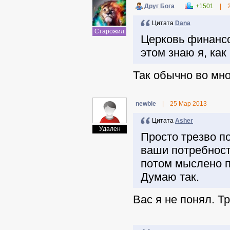
Друг Бога
+1501
|
Цитата
Dana
Старожил
Церковь финансо
этом знаю я, как
Так обычно во мно
newbie
|
25 Мар 2013
Цитата
Asher
Удален
Просто трезво п
ваши потребности
потом мыслено по
Думаю так.
Вас я не понял. Т