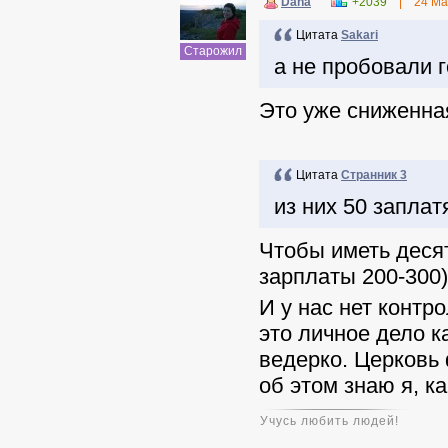
Dana
+2039
|
24 Ма
Цитата
Sakari
Старожил
а не пробовали 
Это уже сниженная
Цитата
Странник 3
из них 50 заплат
Чтобы иметь десят
зарплаты 200-300))
И у нас нет контр
это личное дело к
ведерко. Церковь 
об этом знаю я, ка
Учусь любить людей!