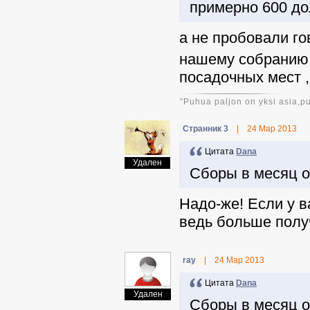
примерно 600 до
а не пробовали г
нашему собранию,
посадочных мест ,
"Puhua paljon on yksi asia,p
Странник 3
|
24 Мар 2013
Цитата
Dana
Удален
Сборы в месяц о
Надо-же! Если у в
ведь больше полу
ray
|
24 Мар 2013
Цитата
Dana
Удален
Сборы в месяц о