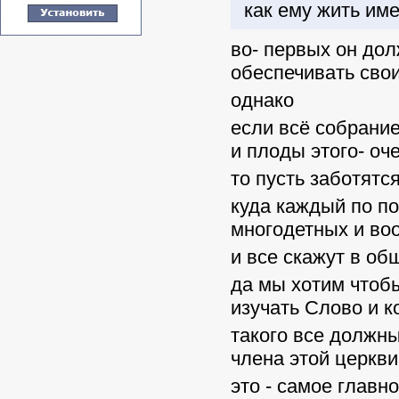
как ему жить име
во- первых он до
обеспечивать сво
однако
если всё собрани
и плоды этого- оч
то пусть заботятс
куда каждый по п
многодетных и во
и все скажут в о
да мы хотим чтоб
изучать Слово и к
такого все должны
члена этой церкви
это - самое главн