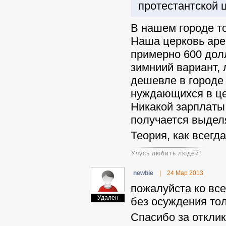
протестантской ц
В нашем городе то
Наша церковь арен
примерно 600 дол
зимниий вариант,
дешевле в городе
нуждающихся в це
Никакой зарплаты 
получается выделя
Теория, как всегда
Учусь любить людей!
newbie
|
24 Мар 2013
пожалуйста ко все
Удален
без осуждения тол
Спасибо за откли