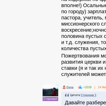
вполне!) Осальны
по городу) зарпла
пастора, учитель
миссионерского сл
воскресение;ночно
половина пустых с
и т.д. служения, 
количества пустых
Пожертвования мо
развития церкви 
ставки (я и так и
служителей может 
Dana
+2039
|
24 Ма
Цитата
Странник 3
Старожил
Давайте разбере