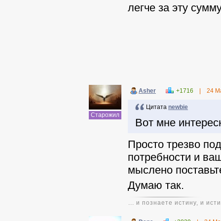
легче за эту сумм
Asher
+1716
|
24 М
Цитата
newbie
Старожил
Вот мне интерес
Просто трезво по
потребности и ваш
мыслено поставьте
Думаю так.
... и познаете истину, и ис