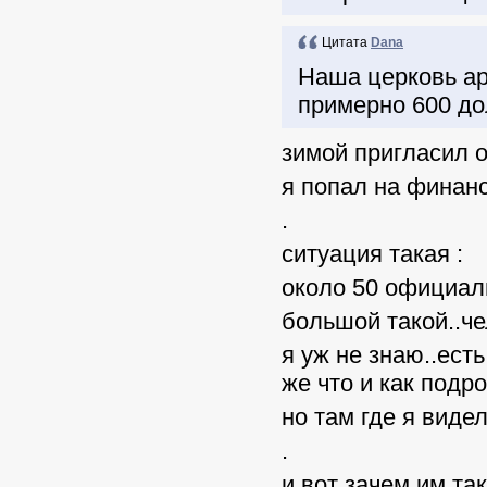
Цитата
Dana
Наша церковь аре
примерно 600 до
зимой пригласил о
я попал на финан
.
ситуация такая :
около 50 официал
большой такой..ч
я уж не знаю..ест
же что и как подр
но там где я видел
.
и вот зачем им та