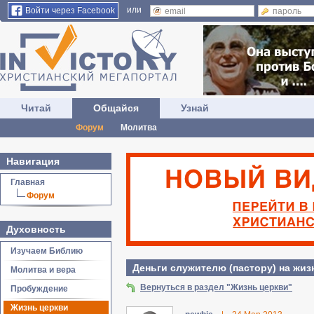
или
Войти через Facebook
Читай
Общайся
Узнай
Форум
Молитва
Навигация
Главная
Форум
Духовность
Изучаем Библию
Деньги служителю (пастору) на жиз
Молитва и вера
Вернуться в раздел "Жизнь церкви"
Пробуждение
Жизнь церкви