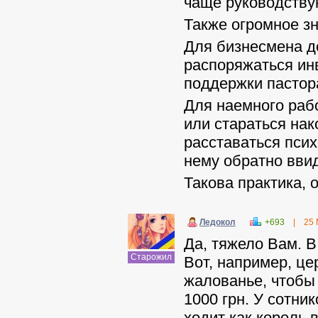
чаще руководству
Также огромное з
Для бизнесмена де
распоряжаться инв
поддержки пастора
Для наемного рабо
или стараться нак
расставаться псих
нему обратно вви
Такова практика, 
Ледокол
+693
|
25 
Да, тяжело Вам. В
Старожил
Вот, например, ц
жалованье, чтобы
1000 грн. У сотни
ходит как король 