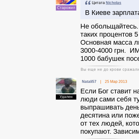
Цитата
Nicholas
Старожил
В Киеве зарплата
Не обольщайтесь. 
таких процентов 5
Основная масса л
3000-4000 грн. ИМ
1000 бабушек посе
Вы еще не до крови сражали
Natali57
|
25 Мар 2013
Если Бог ставит н
Удален
люди сами себя ту
выпрашивать деньг
десятина или поже
от тех людей, кот
покупают. Зависим