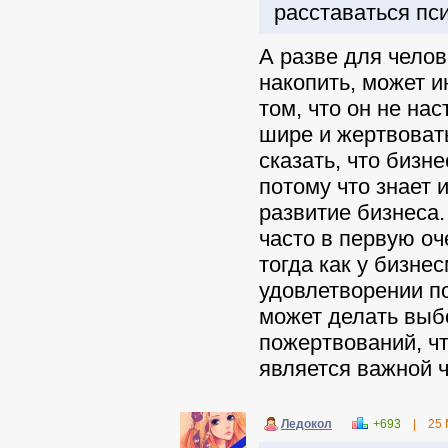
расставаться пс
А разве для чело
накопить, может и
том, что он не на
шире и жертвовать
сказать, что бизн
потому что знает 
развитие бизнеса.
часто в первую о
тогда как у бизне
удовлетворении п
может делать выбо
пожертвований, ч
является важной ч
Ледокол
+693
|
25 