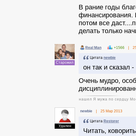
В рание годы бла
финансирования. 
потом все даст...
делать только нач
Real Man
+1566
|
2
Цитата
newbie
Старожил
он так и сказал -
Очень мудро, осо
дисциплинированн
нашел Я мужа по сердцу Мое
newbie
|
25 Мар 2013
Цитата
Restorer
Удален
Читать, коворить