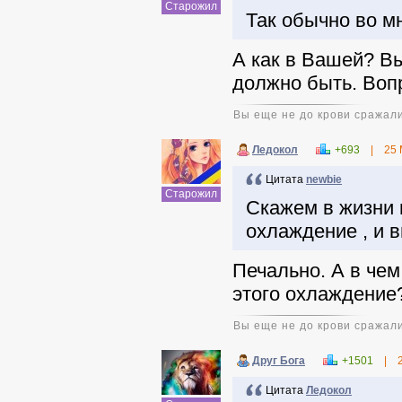
Старожил
Так обычно во м
А как в Вашей? Вы
должно быть. Воп
Вы еще не до крови сражали
Ледокол
+693
|
25 
Цитата
newbie
Старожил
Скажем в жизни 
охлаждение , и в
Печально. А в чем
этого охлаждение
Вы еще не до крови сражали
Друг Бога
+1501
|
Цитата
Ледокол