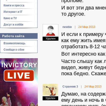
проломе.
Книги и пресса
И вот эти два мне
Интернет и IT
то другое.
Кино и TV
Досуг и хобби
newbie
|
24 Мар 2013
И если к примеру 
Работа сайта
Удален
как ему жить имея
Взаимопомощь
отработать 8-12 ч
Сообщи о сбое
Вот интересно как
Часто слышу как л
видел, живут бедн
пока бедно. Скаже
Странник 3
|
24 Мар 2013
Думаю, на содерж
Удален
ему день и ночь в