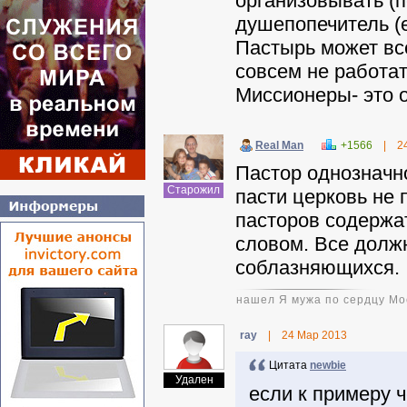
организовывать (п
душепопечитель (е
Пастырь может все
совсем не работат
Миссионеры- это о
Real Man
+1566
|
2
Пастор однозначн
Старожил
пасти церковь не 
пасторов содержат
словом. Все должн
соблазняющихся.
нашел Я мужа по сердцу Мое
ray
|
24 Мар 2013
Цитата
newbie
Удален
если к примеру ч