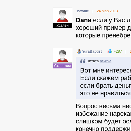
newbie
|
24 Мар 2013
Dana
если у Вас л
Удален
хороший пример дл
которые пренебре
YuraBaptist
+287
|
Цитата
newbie
Старожил
Вот мне интерес
Если скажем раб
если брать день
это не нравиться
Вопрос весьма не
избежание нарекан
слишком будет ос
конечно поддержив