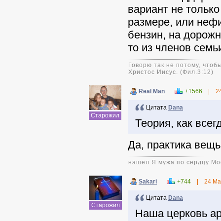
вариант не только
размере, или нефи
бензин, на дорожн
то из членов семьи
Говорю так не потому, чтобы
Христос Иисус. (Фил.3:12)
Real Man
+1566
|
2
Цитата
Dana
Старожил
Теория, как всег
Да, практика вещ
нашел Я мужа по сердцу Мое
Sakari
+744
|
24 Ма
Цитата
Dana
Старожил
Наша церковь аре