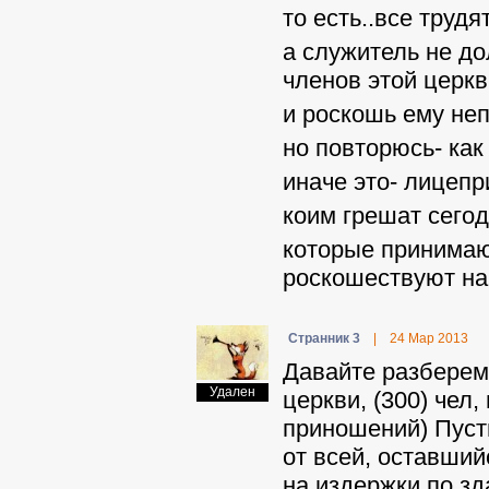
то есть..все трудя
а служитель не до
членов этой церкв
и роскошь ему не
но повторюсь- к
иначе это- лицепр
коим грешат сегод
которые принимаю
роскошествуют н
Странник 3
|
24 Мар 2013
Давайте разберем
Удален
церкви, (300) чел
приношений) Пуст
от всей, оставший
на издержки по зд