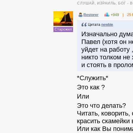
СЛУШАЙ, ИЗРАИЛЬ, БОГ -
Restorer
+949
|
25 
Цитата
newbie
Старожил
Изначально дума
Павел (хотя он н
уйдет на работу 
никто толком не
и стоять в проло
*Служить*
Это как ?
Или
Это что делать?
Читать, коворить, 
красить скамейки
Или как Вы поним