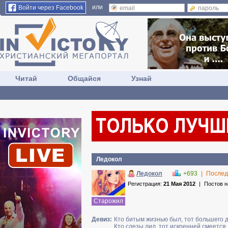
или
Войти через Facebook
Читай
Общайся
Узнай
Ледокол
Ледокол
+693
|
Послед
Регистрация:
21 Мая 2012
|
Постов 
Старожил
Девиз:
Кто битым жизнью был, тот большего 
Кто слезы лил, тот искренней смеется. 